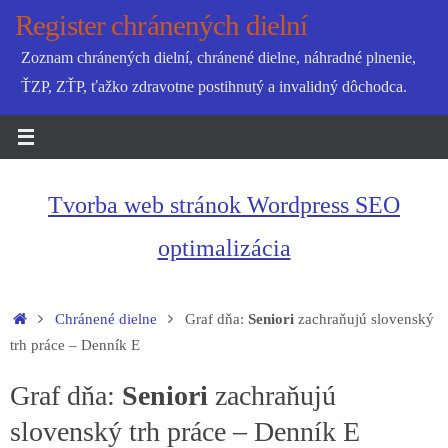
Skip
Register chránených dielní
to
Zoznam chránených dielní, chránené dielne, náhradné plnenie,
content
ŤZP, ZŤP, ťažko zdravotne postihnutý a invalidný dôchodca.
Tvorba web stránok Wordpress SEO
optimalizácia
Home
Chránené dielne
Graf dňa:
Seniori
zachraňujú slovenský
trh práce – Denník E
Graf dňa:
Seniori
zachraňujú
slovenský trh práce – Denník E