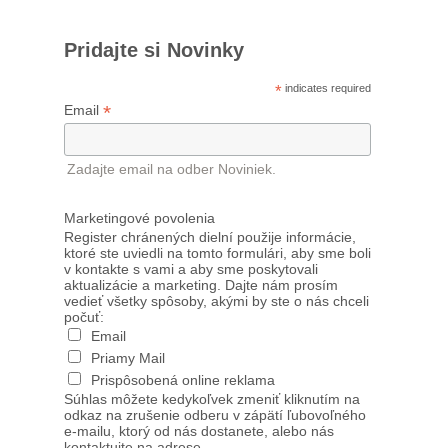
Pridajte si Novinky
*
indicates required
*
Email
Zadajte email na odber Noviniek.
Marketingové povolenia
Register chránených dielní použije informácie,
ktoré ste uviedli na tomto formulári, aby sme boli
v kontakte s vami a aby sme poskytovali
aktualizácie a marketing. Dajte nám prosím
vedieť všetky spôsoby, akými by ste o nás chceli
počuť:
Email
Priamy Mail
Prispôsobená online reklama
Súhlas môžete kedykoľvek zmeniť kliknutím na
odkaz na zrušenie odberu v zápätí ľubovoľného
e-mailu, ktorý od nás dostanete, alebo nás
kontaktujte na adrese