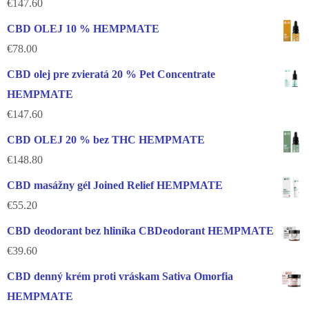
€
147.60
CBD OLEJ 10 % HEMPMATE
€
78.00
CBD olej pre zvieratá 20 % Pet Concentrate
HEMPMATE
€
147.60
CBD OLEJ 20 % bez THC HEMPMATE
€
148.80
CBD masážny gél Joined Relief HEMPMATE
€
55.20
CBD deodorant bez hliníka CBDeodorant HEMPMATE
€
39.60
CBD denný krém proti vráskam Sativa Omorfia
HEMPMATE