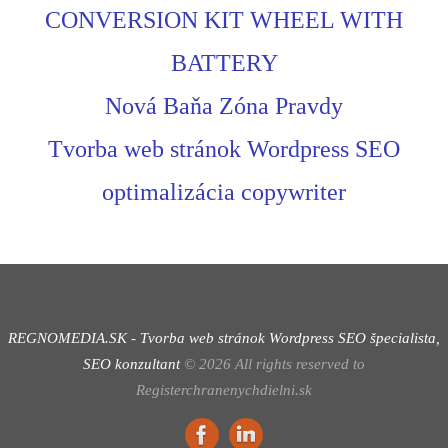
CONVERSION KIT WHEEL WITH
BATTERY
Nová Baňa Zóna Pravdy
Tvorba web stránok Wordpress SEO
optimalizácia copywriter
REGNOMEDIA.SK - Tvorba web stránok Wordpress
SEO špecialista,
SEO konzultant
©
2026
All rights reserved to
Registerchranenychdielni.sk