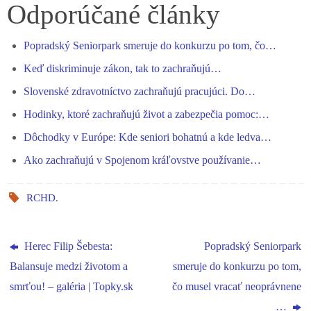
bo
se
ts
gr
ed
re
Odporúčané články
ok
ng
A
a
In
Popradský Seniorpark smeruje do konkurzu po tom, čo…
er
pp
m
Keď diskriminuje zákon, tak to zachraňujú…
Slovenské zdravotníctvo zachraňujú pracujúci. Do…
Hodinky, ktoré zachraňujú život a zabezpečia pomoc:…
Dôchodky v Európe: Kde seniori bohatnú a kde ledva…
Ako zachraňujú v Spojenom kráľovstve používanie…
RCHD
.
Herec Filip Šebesta:
Popradský Seniorpark
Balansuje medzi životom a
smeruje do konkurzu po tom,
smrťou! – galéria | Topky.sk
čo musel vracať neoprávnene
…