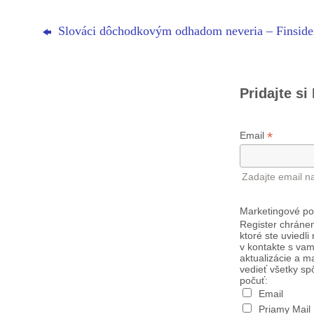
Slováci dôchodkovým odhadom neveria – Finside
Pridajte si
*
Email
Zadajte email n
Marketingové po
Register chránen
ktoré ste uviedli
v kontakte s vam
aktualizácie a m
vedieť všetky sp
počuť:
Email
Priamy Mail