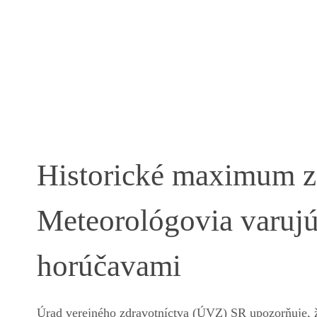
Historické maximum z 
Meteorológovia varuj
horúčavami
Úrad verejného zdravotníctva (ÚVZ) SR upozorňuje, že 