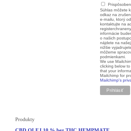
Prispôsoben
Súhlas môžete k
odkaz na zrušen
e-mailu, ktorý o
kontaktujte na a
registerchranen
informácie budem
o našich postup
nájdete na našej
nižšie vyjadruje
môžeme spracova
podmienkami.
We use Mailchim
clicking below t
that your informa
Mailchimp for p
Mailchimp's priv
Produkty
CBD OLEJ 10 % bez THC HEMPMATE