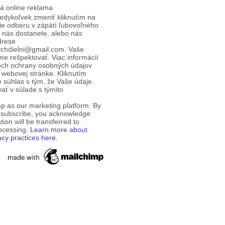
á online reklama
edykoľvek zmeniť kliknutím na
ie odberu v zápätí ľubovoľného
d nás dostanete, alebo nás
drese
ychdielni@gmail.com. Vaše
e rešpektovať. Viac informácií
och ochrany osobných údajov
 webovej stránke. Kliknutím
te súhlas s tým, že Vaše údaje
ť v súlade s týmito
p as our marketing platform. By
o subscribe, you acknowledge
tion will be transferred to
rocessing.
Learn more about
acy practices here.