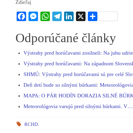
Zdieľaj
Fa
M
W
Te
Li
X
S
ce
es
ha
le
nk
ha
bo
se
ts
gr
ed
re
Odporúčané články
ok
ng
A
a
In
er
pp
m
Výstrahy pred horúčavami zosilneli: Na juhu udr
Výstrahy pred horúčavami: Na západnom Sloven
SHMÚ: Výstrahy pred horúčavami sú pre celé S
Deň detí bude so silnými búrkami: Meteorológov
MAPA: O PÁR HODÍN DORAZIA SILNÉ BÚR
Meteorológovia varujú pred silnými búrkami. V…
RCHD
.