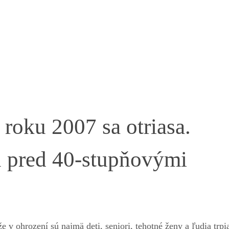
roku 2007 sa otriasa.
ú pred 40-stupňovými
v ohrození sú najmä deti, seniori, tehotné ženy a ľudia trpi