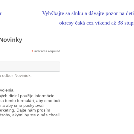
r
Vyhýbajte sa slnku a dávajte pozor na deti
okresy čaká cez víkend až 38 stu
 Novinky
*
indicates required
a odber Noviniek.
volenia
ých dielní použije informácie,
 na tomto formulári, aby sme boli
i a aby sme poskytovali
arketing. Dajte nám prosím
ôsoby, akými by ste o nás chceli