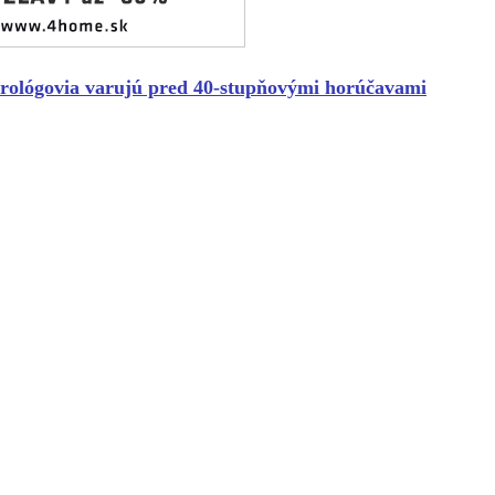
orológovia varujú pred 40-stupňovými horúčavami