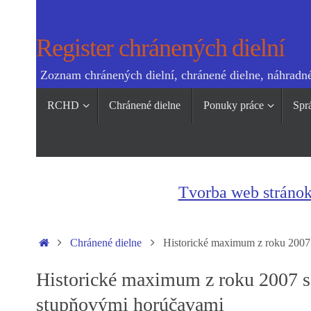
Skip
to
Register chránených dielní
content
Zoznam chránených dielní, chránené dielne, náhradné
Skip
RCHD
Chránené dielne
Ponuky práce
Spr
to
content
Tvorba web stráno
Home
Chránené dielne
Historické maximum z roku 2007 
Historické maximum z roku 2007 sa
stupňovými horúčavami