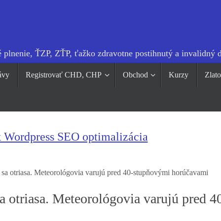
 plnenie, ŤZP, ZŤP, ťažko zdravotne postihnutý a invalidný 
ávy
Registrovať CHD, CHP
Obchod
Kurzy
Zlat
k Wordpress SEO optimalizácia
sa otriasa. Meteorológovia varujú pred 40-stupňovými horúčavami
 otriasa. Meteorológovia varujú pred 4