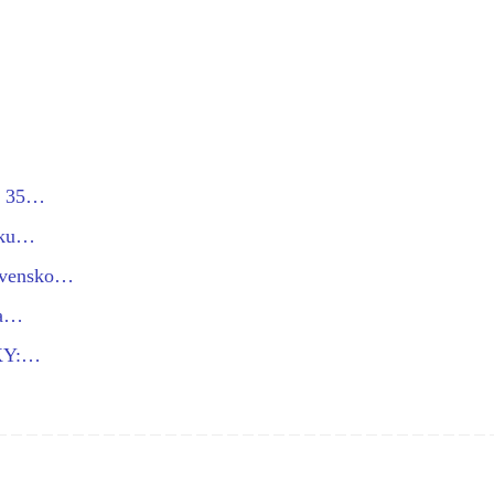
ie 35…
sku…
lovensko…
ia…
KY:…