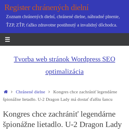
Skip
Register chránených dielní
to
Zoznam chránených dielní, chránené dielne, náhradné plnenie,
content
ŤZP, ZŤP, ťažko zdravotne postihnutý a invalidný dôchodca.
Tvorba web stránok Wordpress SEO
optimalizácia
Home
Chránené dielne
Kongres chce zachrániť legendárne
špionážne lietadlo. U-2 Dragon Lady má dostať ďalšiu šancu
Kongres chce zachrániť legendárne
špionážne lietadlo. U-2 Dragon Lady