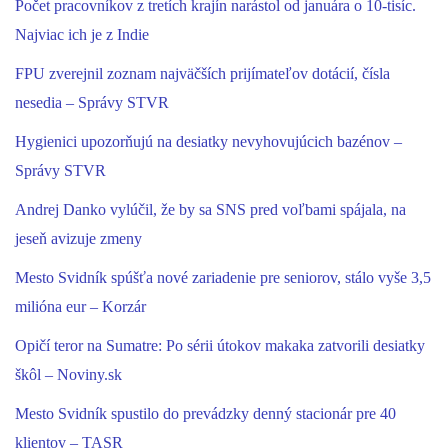
Počet pracovníkov z tretích krajín narástol od januára o 10-tisíc.
Najviac ich je z Indie
FPU zverejnil zoznam najväčších prijímateľov dotácií, čísla
nesedia – Správy STVR
Hygienici upozorňujú na desiatky nevyhovujúcich bazénov –
Správy STVR
Andrej Danko vylúčil, že by sa SNS pred voľbami spájala, na
jeseň avizuje zmeny
Mesto Svidník spúšťa nové zariadenie pre seniorov, stálo vyše 3,5
milióna eur – Korzár
Opičí teror na Sumatre: Po sérii útokov makaka zatvorili desiatky
škôl – Noviny.sk
Mesto Svidník spustilo do prevádzky denný stacionár pre 40
klientov – TASR