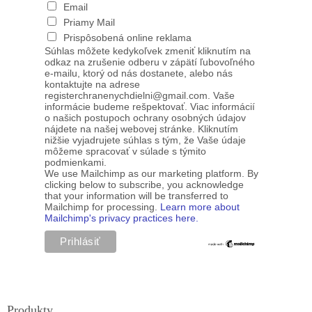
Email
Priamy Mail
Prispôsobená online reklama
Súhlas môžete kedykoľvek zmeniť kliknutím na
odkaz na zrušenie odberu v zápätí ľubovoľného
e-mailu, ktorý od nás dostanete, alebo nás
kontaktujte na adrese
registerchranenychdielni@gmail.com. Vaše
informácie budeme rešpektovať. Viac informácií
o našich postupoch ochrany osobných údajov
nájdete na našej webovej stránke. Kliknutím
nižšie vyjadrujete súhlas s tým, že Vaše údaje
môžeme spracovať v súlade s týmito
podmienkami.
We use Mailchimp as our marketing platform. By
clicking below to subscribe, you acknowledge
that your information will be transferred to
Mailchimp for processing.
Learn more about
Mailchimp's privacy practices here.
Produkty