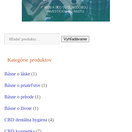
Hľadať:
Vyhľadávanie
Kategórie produktov
Básne o láske
(1)
Básne o priateľstve
(1)
Básne o prírode
(1)
Básne o živote
(1)
CBD dentálna hygiena
(4)
CBD kozmetika
(7)