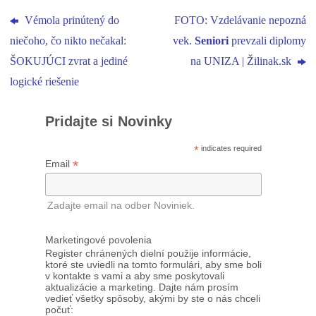
Vémola prinútený do
FOTO: Vzdelávanie nepozná
niečoho, čo nikto nečakal:
vek.
Seniori
prevzali diplomy
ŠOKUJÚCI zvrat a jediné
na UNIZA | Žilinak.sk
logické riešenie
Pridajte si Novinky
*
indicates required
*
Email
Zadajte email na odber Noviniek.
Marketingové povolenia
Register chránených dielní použije informácie,
ktoré ste uviedli na tomto formulári, aby sme boli
v kontakte s vami a aby sme poskytovali
aktualizácie a marketing. Dajte nám prosím
vedieť všetky spôsoby, akými by ste o nás chceli
počuť: