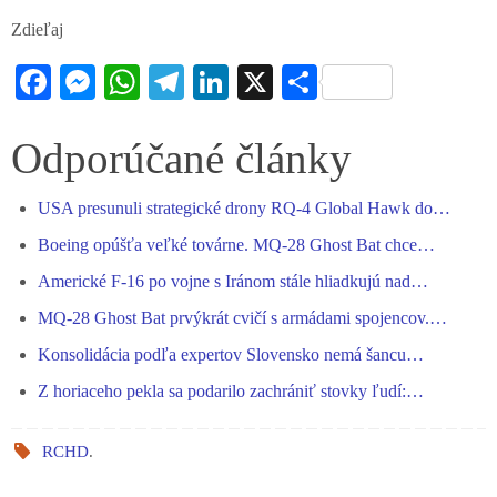
Zdieľaj
Fa
M
W
Te
Li
X
S
ce
es
ha
le
nk
ha
bo
se
ts
gr
ed
re
Odporúčané články
ok
ng
A
a
In
USA presunuli strategické drony RQ-4 Global Hawk do…
er
pp
m
Boeing opúšťa veľké továrne. MQ-28 Ghost Bat chce…
Americké F-16 po vojne s Iránom stále hliadkujú nad…
MQ-28 Ghost Bat prvýkrát cvičí s armádami spojencov.…
Konsolidácia podľa expertov Slovensko nemá šancu…
Z horiaceho pekla sa podarilo zachrániť stovky ľudí:…
RCHD
.