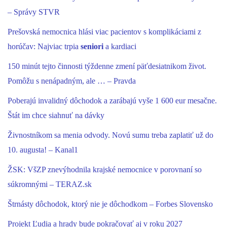
– Správy STVR
Prešovská nemocnica hlási viac pacientov s komplikáciami z
horúčav: Najviac trpia
seniori
a kardiaci
150 minút tejto činnosti týždenne zmení päťdesiatnikom život.
Pomôžu s nenápadným, ale … – Pravda
Poberajú invalidný dôchodok a zarábajú vyše 1 600 eur mesačne.
Štát im chce siahnuť na dávky
Živnostníkom sa menia odvody. Novú sumu treba zaplatiť už do
10. augusta! – Kanal1
ŽSK: VšZP znevýhodnila krajské nemocnice v porovnaní so
súkromnými – TERAZ.sk
Štrnásty dôchodok, ktorý nie je dôchodkom – Forbes Slovensko
Projekt Ľudia a hrady bude pokračovať aj v roku 2027