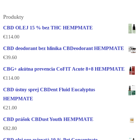
Produkty
CBD OLEJ 15 % bez THC HEMPMATE
€
114.00
CBD deodorant bez hliníka CBDeodorant HEMPMATE
€
39.60
CBG+ akútna prevencia CoFIT Acute 8+8 HEMPMATE
€
114.00
CBD ústny sprej CBDent Fluid Eucalyptus
HEMPMATE
€
21.00
CBD prášok CBDust Youth HEMPMATE
€
82.80
CBD olej pre zvieratá 10 % Pet Concentrate