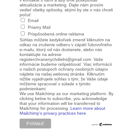
v kontakte s vami a aby sme poskytovali
aktualizácie a marketing. Dajte nám prosím
vedieť všetky spôsoby, akými by ste o nás chceli
počuť:
Email
Priamy Mail
Prispôsobená online reklama
Súhlas môžete kedykoľvek zmeniť kliknutím na
odkaz na zrušenie odberu v zápätí ľubovoľného
e-mailu, ktorý od nás dostanete, alebo nás
kontaktujte na adrese
registerchranenychdielni@gmail.com. Vaše
informácie budeme rešpektovať. Viac informácií
o našich postupoch ochrany osobných údajov
nájdete na našej webovej stránke. Kliknutím
nižšie vyjadrujete súhlas s tým, že Vaše údaje
môžeme spracovať v súlade s týmito
podmienkami.
We use Mailchimp as our marketing platform. By
clicking below to subscribe, you acknowledge
that your information will be transferred to
Mailchimp for processing.
Learn more about
Mailchimp's privacy practices here.