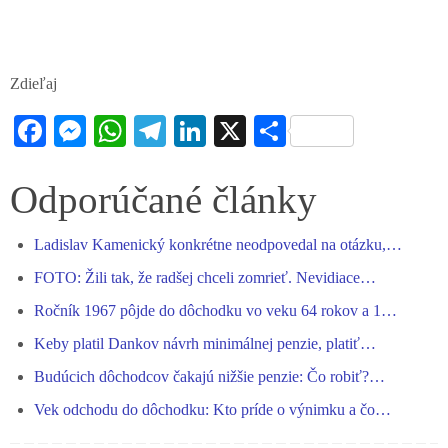
Zdieľaj
Fa
M
W
Te
Li
X
S
ce
es
ha
le
nk
ha
bo
se
ts
gr
ed
re
Odporúčané články
ok
ng
A
a
In
Ladislav Kamenický konkrétne neodpovedal na otázku,…
er
pp
m
FOTO: Žili tak, že radšej chceli zomrieť. Nevidiace…
Ročník 1967 pôjde do dôchodku vo veku 64 rokov a 1…
Keby platil Dankov návrh minimálnej penzie, platiť…
Budúcich dôchodcov čakajú nižšie penzie: Čo robiť?…
Vek odchodu do dôchodku: Kto príde o výnimku a čo…