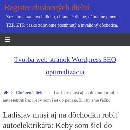
Skip
Register chránených dielní
to
Zoznam chránených dielní, chránené dielne, náhradné plnenie,
content
ŤZP, ZŤP, ťažko zdravotne postihnutý a invalidný dôchodca.
Tvorba web stránok Wordpress SEO
optimalizácia
Home
Chránené dielne
Ladislav musí aj na dôchodku robiť
autoelektrikára: Keby som šiel do penzie, žili by sme ťažko
Ladislav musí aj na dôchodku robiť
autoelektrikára: Keby som šiel do