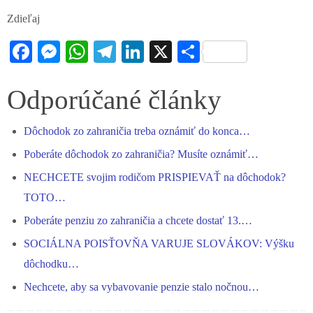
Zdieľaj
Fa
M
W
Te
Li
X
S
ce
es
ha
le
nk
ha
bo
se
ts
gr
ed
re
Odporúčané články
ok
ng
A
a
In
Dôchodok zo zahraničia treba oznámiť do konca…
er
pp
m
Poberáte dôchodok zo zahraničia? Musíte oznámiť…
NECHCETE svojim rodičom PRISPIEVAŤ na dôchodok?
TOTO…
Poberáte penziu zo zahraničia a chcete dostať 13.…
SOCIÁLNA POISŤOVŇA VARUJE SLOVÁKOV: Výšku
dôchodku…
Nechcete, aby sa vybavovanie penzie stalo nočnou…