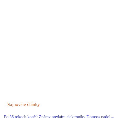
Najnovšie články
Po 36 rokoch končí: Známy predajca elektroniky Domoss padol –