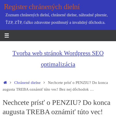
Skip
Register chránených dielní
to
Zoznam chránených dielní, chránené dielne, náhradné plnenie,
content
ŤZP, ZŤP, ťažko zdravotne postihnutý a invalidný dôchodca.
Tvorba web stránok Wordpress SEO
optimalizácia
Home
Chránené dielne
Nechcete prísť o PENZIU? Do konca
augusta TREBA oznámiť túto vec! Bez nej dôchodok …
Nechcete prísť o PENZIU? Do konca
augusta TREBA oznámiť túto vec!