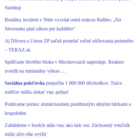
Startitup
Brutálny incident v Nitre vyvolal ostrú reakciu Rašiho: „Na
Slovensku platí zákon pre každého“
Aj Dôvera a Union ZP začali posielať ročné zúčtovania poistného
– TERAZ.sk
Spúšťanie štvrtého bloku v Mochovciach napreduje. Reaktor
uviedli na minimálny výkon …
Sociálna poisťovňa
prepočíta 1 000 000 dôchodkov. Tisíce
rodičov môžu získať viac peňazí
Podávame pomoc domácnostiam postihnutým silnými búrkami a
krupobitím
Zablúdenie v horách stálo viac ako tisíc eur. Záchranný vrtuľník
môže účet ešte zvýšiť