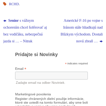
RCHD
.
Senior
s vážnym
Americké F-16 po vojne s
ochorením chcel šoférovať aj
Iránom stále hliadkujú nad
bez vodičáku, nebezpečná
Blízkym východom. Dostali
jazda si … – Nitrak
novú zbraň …
Pridajte si Novinky
*
indicates required
*
Email
Zadajte email na odber Noviniek.
Marketingové povolenia
Register chránených dielní použije informácie,
ktoré ste uviedli na tomto formulári, aby sme boli