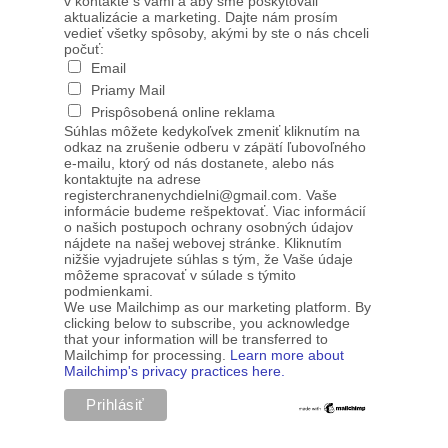
v kontakte s vami a aby sme poskytovali
aktualizácie a marketing. Dajte nám prosím
vedieť všetky spôsoby, akými by ste o nás chceli
počuť:
Email
Priamy Mail
Prispôsobená online reklama
Súhlas môžete kedykoľvek zmeniť kliknutím na
odkaz na zrušenie odberu v zápätí ľubovoľného
e-mailu, ktorý od nás dostanete, alebo nás
kontaktujte na adrese
registerchranenychdielni@gmail.com. Vaše
informácie budeme rešpektovať. Viac informácií
o našich postupoch ochrany osobných údajov
nájdete na našej webovej stránke. Kliknutím
nižšie vyjadrujete súhlas s tým, že Vaše údaje
môžeme spracovať v súlade s týmito
podmienkami.
We use Mailchimp as our marketing platform. By
clicking below to subscribe, you acknowledge
that your information will be transferred to
Mailchimp for processing.
Learn more about
Mailchimp's privacy practices here.