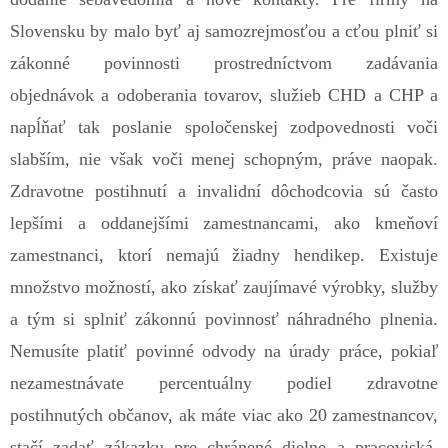
Slovensku by malo byť aj samozrejmosťou a cťou plniť si
zákonné povinnosti prostredníctvom zadávania
objednávok a odoberania tovarov, služieb CHD a CHP a
napĺňať tak poslanie spoločenskej zodpovednosti voči
slabším, nie však voči menej schopným, práve naopak.
Zdravotne postihnutí a invalidní dôchodcovia sú často
lepšími a oddanejšími zamestnancami, ako kmeňoví
zamestnanci, ktorí nemajú žiadny hendikep. Existuje
množstvo možností, ako získať zaujímavé výrobky, služby
a tým si splniť zákonnú povinnosť náhradného plnenia.
Nemusíte platiť povinné odvody na úrady práce, pokiaľ
nezamestnávate percentuálny podiel zdravotne
postihnutých občanov, ak máte viac ako 20 zamestnancov,
stačí zadať zákazku pre chránené dielne a pracoviská.