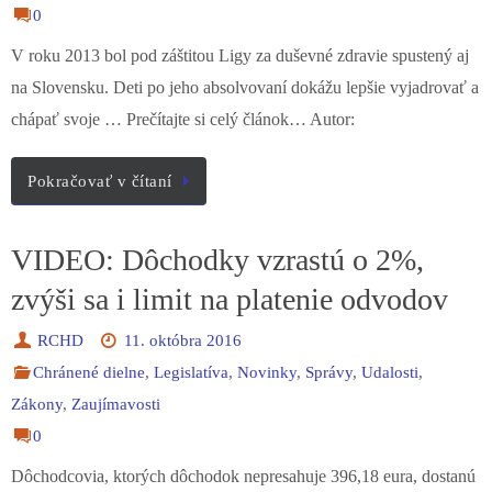
V roku 2013 bol pod záštitou Ligy za duševné zdravie spustený aj
na Slovensku. Deti po jeho absolvovaní dokážu lepšie vyjadrovať a
chápať svoje … Prečítajte si celý článok… Autor:
Pokračovať v čítaní
VIDEO: Dôchodky vzrastú o 2%,
zvýši sa i limit na platenie odvodov
RCHD
11. októbra 2016
Chránené dielne
,
Legislatíva
,
Novinky
,
Správy
,
Udalosti
,
Zákony
,
Zaujímavosti
0
Dôchodcovia, ktorých dôchodok nepresahuje 396,18 eura, dostanú
aj na konci tohto roka jednorazový príplatok k vianočnému