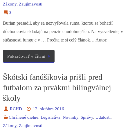
0
Burian presadil, aby sa nezvyšovala suma, ktorou sa bohatší
dôchodcovia skladajú na penzie chudobnejších. Na vysvetlenie, v
súčasnosti funguje v … Prečítajte si celý článok… Autor:
Pokračovať v čítaní
Škótski fanúšikovia prišli pred
futbalom za prvákmi bilingválnej
školy
RCHD
12. októbra 2016
Chránené dielne
,
Legislatíva
,
Novinky
,
Správy
,
Udalosti
,
Zákony
,
Zaujímavosti
0