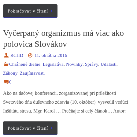
Pokračovať v čítaní
Vyčerpaný organizmus má viac ako
polovica Slovákov
RCHD
11. októbra 2016
Chránené dielne
,
Legislatíva
,
Novinky
,
Správy
,
Udalosti
,
Zákony
,
Zaujímavosti
0
Ako na tlačovej konferencii, zorganizovanej pri príležitosti
Svetového dňa duševného zdravia (10. október), vysvetlil vedúci
Inštitútu stresu, Mgr. Karol … Prečítajte si celý článok… Autor:
Pokračovať v čítaní