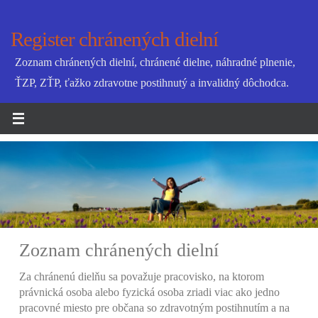
Register chránených dielní
Zoznam chránených dielní, chránené dielne, náhradné plnenie,
ŤZP, ZŤP, ťažko zdravotne postihnutý a invalidný dôchodca.
Informácie a práca
Našim cieľom je Vás promptne a presne informovať o
najnovšom dianí vo svete chránených dielní a pracovísk,
poskytovať informácie pre zdravotne postihnutých - ZŤP,