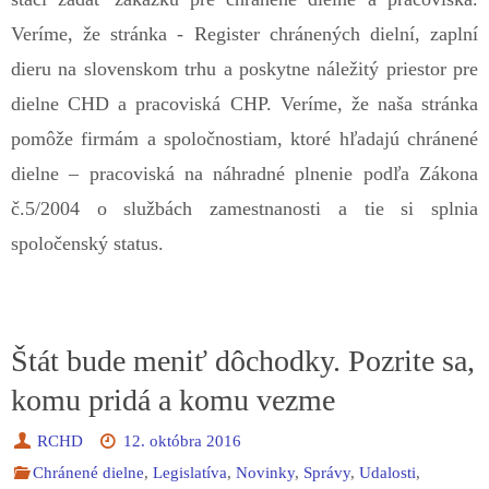
Veríme, že stránka - Register chránených dielní, zaplní
dieru na slovenskom trhu a poskytne náležitý priestor pre
dielne CHD a pracoviská CHP. Veríme, že naša stránka
pomôže firmám a spoločnostiam, ktoré hľadajú chránené
dielne – pracoviská na náhradné plnenie podľa Zákona
č.5/2004 o službách zamestnanosti a tie si splnia
spoločenský status.
Štát bude meniť dôchodky. Pozrite sa,
komu pridá a komu vezme
RCHD
12. októbra 2016
Chránené dielne
,
Legislatíva
,
Novinky
,
Správy
,
Udalosti
,
Zákony
,
Zaujímavosti