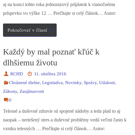
príspevku vo výške 12 … Prečítajte si celý článok… Autor:
Pokračovať v čítaní
Každý by mal poznať kľúč k
dlhšiemu životu
RCHD
11. októbra 2016
Chránené dielne
,
Legislatíva
,
Novinky
,
Správy
,
Udalosti
,
Zákony
,
Zaujímavosti
0
Telesné a duševné zdravie sú spojené nádoby a teda platí to aj
naopak – neriešený stres a duševné problémy vedú veľmi často k
vzniku telesných … Prečítajte si celý článok… Autor: