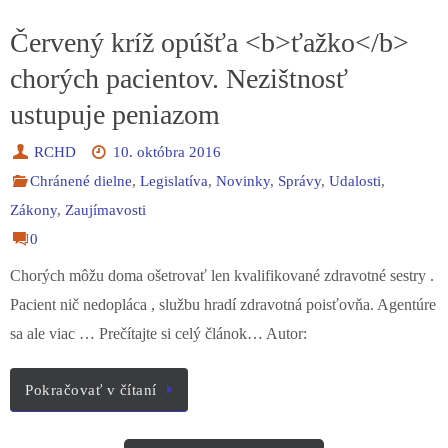
Červený kríž opúšťa <b>ťažko</b>
chorých pacientov. Nezištnosť
ustupuje peniazom
RCHD
10. októbra 2016
Chránené dielne
,
Legislatíva
,
Novinky
,
Správy
,
Udalosti
,
Zákony
,
Zaujímavosti
0
Chorých môžu doma ošetrovať len kvalifikované zdravotné sestry .
Pacient nič nedopláca , službu hradí zdravotná poisťovňa. Agentúre
sa ale viac … Prečítajte si celý článok… Autor:
Pokračovať v čítaní
Prečítajte si viac