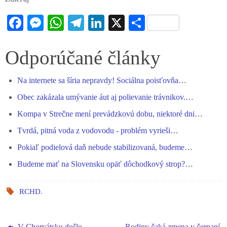
Fa
M
W
Te
Li
X
S
ce
es
ha
le
nk
ha
bo
se
ts
gr
ed
re
Odporúčané články
ok
ng
A
a
In
Na internete sa šíria nepravdy! Sociálna poisťovňa…
er
pp
m
Obec zakázala umývanie áut aj polievanie trávnikov.…
Kompa v Strečne mení prevádzkovú dobu, niektoré dni…
Tvrdá, pitná voda z vodovodu - problém vyrieši…
Pokiaľ podielová daň nebude stabilizovaná, budeme…
Budeme mať na Slovensku opäť dôchodkový strop?…
RCHD
.