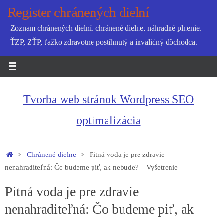
Skip
Register chránených dielní
to
Zoznam chránených dielní, chránené dielne, náhradné plnenie,
content
ŤZP, ZŤP, ťažko zdravotne postihnutý a invalidný dôchodca.
Tvorba web stránok Wordpress SEO
optimalizácia
Home
Chránené dielne
Pitná voda je pre zdravie
nenahraditeľná: Čo budeme piť, ak nebude? – Vyšetrenie
Pitná voda je pre zdravie
nenahraditeľná: Čo budeme piť, ak