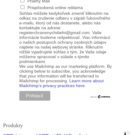
Priamy Mail
Prispôsobená online reklama
Súhlas môžete kedykoľvek zmeniť kliknutím na
odkaz na zrušenie odberu v zápätí ľubovoľného
e-mailu, ktorý od nás dostanete, alebo nás
kontaktujte na adrese
registerchranenychdielni@gmail.com. Vaše
informácie budeme rešpektovať. Viac informácií
o našich postupoch ochrany osobných údajov
nájdete na našej webovej stránke. Kliknutím
nižšie vyjadrujete súhlas s tým, že Vaše údaje
môžeme spracovať v súlade s týmito
podmienkami.
We use Mailchimp as our marketing platform. By
clicking below to subscribe, you acknowledge
that your information will be transferred to
Mailchimp for processing.
Learn more about
Mailchimp's privacy practices here.
Produkty