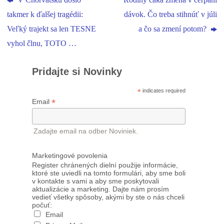
V Chorvátsku došlo
Rodiny čaká zmena v čerpaní
takmer k ďalšej tragédii:
dávok. Čo treba stihnúť v júli
Veľký trajekt sa len TESNE
a čo sa zmení potom?
vyhol člnu, TOTO …
Pridajte si Novinky
*
indicates required
*
Email
Zadajte email na odber Noviniek.
Marketingové povolenia
Register chránených dielní použije informácie,
ktoré ste uviedli na tomto formulári, aby sme boli
v kontakte s vami a aby sme poskytovali
aktualizácie a marketing. Dajte nám prosím
vedieť všetky spôsoby, akými by ste o nás chceli
počuť:
Email