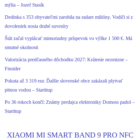
mýlia – Jozef Stasík
Dedinka s 353 obyvateľmi zarobila na radare milióny. Vodiči si z
dovoleniek nosia drahé suveníry
Štát začal vyplácať mimoriadny príspevok vo výške 1 500 €. Má
smutné okolnosti
Valorizácia predčasného dôchodku 2027: Krátenie nezmizne –
Finsider
Pokuta až 3 319 eur. Ďalšie slovenské obce zakázali plytvať
pitnou vodou – Startitup
Po 36 rokoch končí: Známy predajca elektroniky Domoss padol –
Startitup
XIAOMI MI SMART BAND 9 PRO NFC