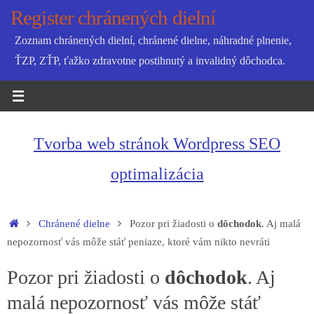
Skip
Register chránených dielní
to
Zoznam chránených dielní, chránené dielne, náhradné plnenie,
content
ŤZP, ZŤP, ťažko zdravotne postihnutý a invalidný dôchodca.
Tvorba web stránok Wordpress SEO
optimalizácia
Home
Chránené dielne
Pozor pri žiadosti o
dôchodok
. Aj malá
nepozornosť vás môže stáť peniaze, ktoré vám nikto nevráti
Pozor pri žiadosti o
dôchodok
. Aj
malá nepozornosť vás môže stáť