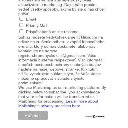
v kontakte s vami a aby sme poskytovali
aktualizácie a marketing. Dajte nám prosím
vedieť všetky spôsoby, akými by ste o nás chceli
počuť:
Email
Priamy Mail
Prispôsobená online reklama
Súhlas môžete kedykoľvek zmeniť kliknutím na
odkaz na zrušenie odberu v zápätí ľubovoľného
e-mailu, ktorý od nás dostanete, alebo nás
kontaktujte na adrese
registerchranenychdielni@gmail.com. Vaše
informácie budeme rešpektovať. Viac informácií
o našich postupoch ochrany osobných údajov
nájdete na našej webovej stránke. Kliknutím
nižšie vyjadrujete súhlas s tým, že Vaše údaje
môžeme spracovať v súlade s týmito
podmienkami.
We use Mailchimp as our marketing platform. By
clicking below to subscribe, you acknowledge
that your information will be transferred to
Mailchimp for processing.
Learn more about
Mailchimp's privacy practices here.