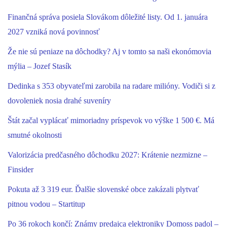
Finančná správa posiela Slovákom dôležité listy. Od 1. januára
2027 vzniká nová povinnosť
Že nie sú peniaze na dôchodky? Aj v tomto sa naši ekonómovia
mýlia – Jozef Stasík
Dedinka s 353 obyvateľmi zarobila na radare milióny. Vodiči si z
dovoleniek nosia drahé suveníry
Štát začal vyplácať mimoriadny príspevok vo výške 1 500 €. Má
smutné okolnosti
Valorizácia predčasného dôchodku 2027: Krátenie nezmizne –
Finsider
Pokuta až 3 319 eur. Ďalšie slovenské obce zakázali plytvať
pitnou vodou – Startitup
Po 36 rokoch končí: Známy predajca elektroniky Domoss padol –