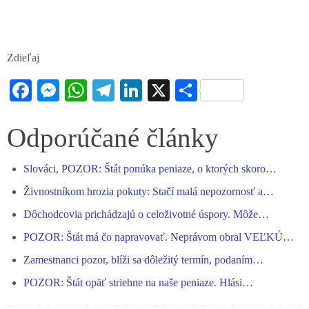
Zdieľaj
Fa
M
W
Te
Li
X
S
ce
es
ha
le
nk
ha
bo
se
ts
gr
ed
re
Odporúčané články
ok
ng
A
a
In
Slováci, POZOR: Štát ponúka peniaze, o ktorých skoro…
er
pp
m
Živnostníkom hrozia pokuty: Stačí malá nepozornosť a…
Dôchodcovia prichádzajú o celoživotné úspory. Môže…
POZOR: Štát má čo napravovať. Neprávom obral VEĽKÚ…
Zamestnanci pozor, blíži sa dôležitý termín, podaním…
POZOR: Štát opäť striehne na naše peniaze. Hlási…