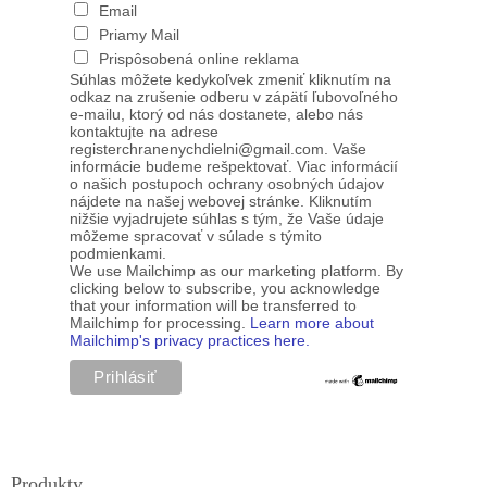
Email
Priamy Mail
Prispôsobená online reklama
Súhlas môžete kedykoľvek zmeniť kliknutím na
odkaz na zrušenie odberu v zápätí ľubovoľného
e-mailu, ktorý od nás dostanete, alebo nás
kontaktujte na adrese
registerchranenychdielni@gmail.com. Vaše
informácie budeme rešpektovať. Viac informácií
o našich postupoch ochrany osobných údajov
nájdete na našej webovej stránke. Kliknutím
nižšie vyjadrujete súhlas s tým, že Vaše údaje
môžeme spracovať v súlade s týmito
podmienkami.
We use Mailchimp as our marketing platform. By
clicking below to subscribe, you acknowledge
that your information will be transferred to
Mailchimp for processing.
Learn more about
Mailchimp's privacy practices here.
Produkty