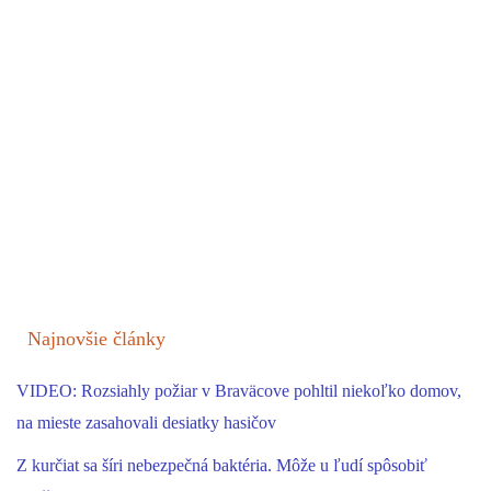
Najnovšie články
VIDEO: Rozsiahly požiar v Braväcove pohltil niekoľko domov,
na mieste zasahovali desiatky hasičov
Z kurčiat sa šíri nebezpečná baktéria. Môže u ľudí spôsobiť