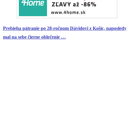
Prebieha pátranie po 28-ročnom Dávidovi z Košíc, naposledy
mal na sebe čierne oblečenie …