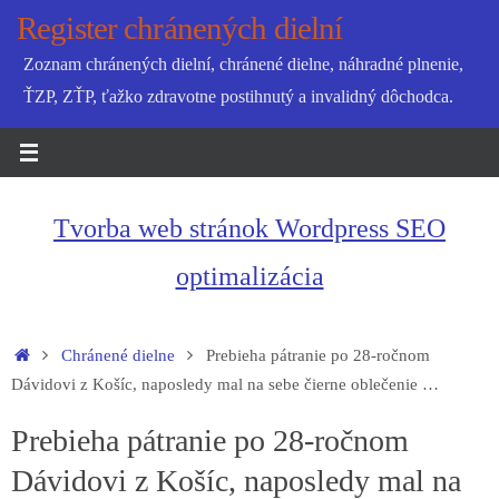
Skip
Register chránených dielní
to
Zoznam chránených dielní, chránené dielne, náhradné plnenie,
content
ŤZP, ZŤP, ťažko zdravotne postihnutý a invalidný dôchodca.
Tvorba web stránok Wordpress SEO
optimalizácia
Home
Chránené dielne
Prebieha pátranie po 28-ročnom
Dávidovi z Košíc, naposledy mal na sebe čierne oblečenie …
Prebieha pátranie po 28-ročnom
Dávidovi z Košíc, naposledy mal na