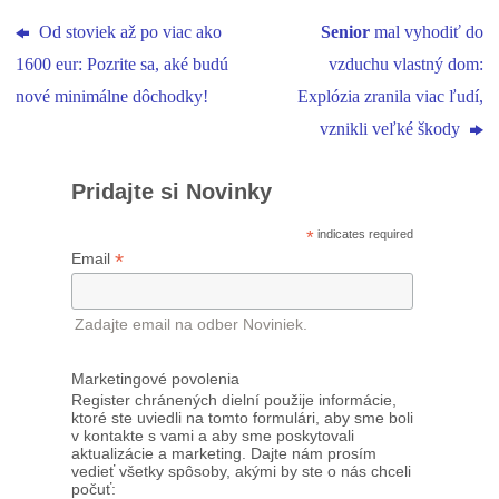
Od stoviek až po viac ako
Senior
mal vyhodiť do
1600 eur: Pozrite sa, aké budú
vzduchu vlastný dom:
nové minimálne dôchodky!
Explózia zranila viac ľudí,
vznikli veľké škody
Pridajte si Novinky
*
indicates required
*
Email
Zadajte email na odber Noviniek.
Marketingové povolenia
Register chránených dielní použije informácie,
ktoré ste uviedli na tomto formulári, aby sme boli
v kontakte s vami a aby sme poskytovali
aktualizácie a marketing. Dajte nám prosím
vedieť všetky spôsoby, akými by ste o nás chceli
počuť: