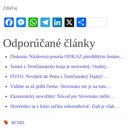
Zdieľaj
Fa
M
W
Te
Li
X
S
ce
es
ha
le
nk
ha
bo
se
ts
gr
ed
re
Odporúčané články
ok
ng
A
a
In
Diskusia: Názlerová posiela ODKAZ plnoštíhlym ženám:…
er
pp
m
Senior z Trenčianskeho kraja je nezvestný, Ondrej…
FOTO: Nevideli ste Petra z Trenčianskej Teplej?…
Vidíme sa až príliš čierne. Slovensko nie je na tom…
Ekonomický newsfilter: Návod pre Slovensko môže…
Slovensko sa v kríze začína uskromňovať. Daň je však…
RCHD
.