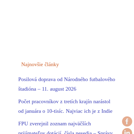
Najnovšie články
Posilová doprava od Národného futbalového
štadióna – 11. august 2026
Počet pracovníkov z tretích krajín narástol
od januára o 10-tisíc. Najviac ich je z Indie
FPU zverejnil zoznam najväčších
prijímateľov dotácií, čísla nesedia – Správy