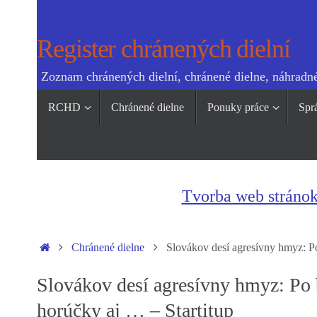
Skip
to
Register chránených dielní
content
Zoznam chránených dielní, chránené dielne, náhradné
Skip
RCHD
Chránené dielne
Ponuky práce
Spr
to
content
Tvorba web stráno
Home
Chránené dielne
Slovákov desí agresívny hmyz: Po
Slovákov desí agresívny hmyz: Po b
horúčky aj … – Startitup