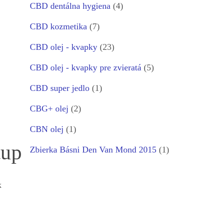
CBD dentálna hygiena
(4)
CBD kozmetika
(7)
CBD olej - kvapky
(23)
CBD olej - kvapky pre zvieratá
(5)
CBD super jedlo
(1)
CBG+ olej
(2)
CBN olej
(1)
tup
Zbierka Básni Den Van Mond 2015
(1)
k