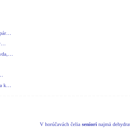
 pár…
ty…
avda,…
i…
 sa k…
V horúčavách čelia
seniori
najmä dehydrat