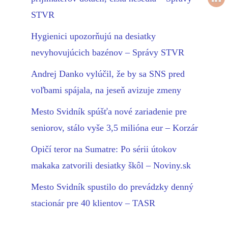
STVR
Hygienici upozorňujú na desiatky
nevyhovujúcich bazénov – Správy STVR
Andrej Danko vylúčil, že by sa SNS pred
voľbami spájala, na jeseň avizuje zmeny
Mesto Svidník spúšťa nové zariadenie pre
seniorov, stálo vyše 3,5 milióna eur – Korzár
Opičí teror na Sumatre: Po sérii útokov
makaka zatvorili desiatky škôl – Noviny.sk
Mesto Svidník spustilo do prevádzky denný
stacionár pre 40 klientov – TASR