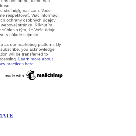
d nás dostanete, alebo nás
drese
ychdielni@gmail.com. Vaše
e rešpektovať. Viac informácií
och ochrany osobných údajov
 webovej stránke. Kliknutím
te súhlas s tým, že Vaše údaje
ť v súlade s týmito
p as our marketing platform. By
o subscribe, you acknowledge
tion will be transferred to
rocessing.
Learn more about
acy practices here.
PMATE