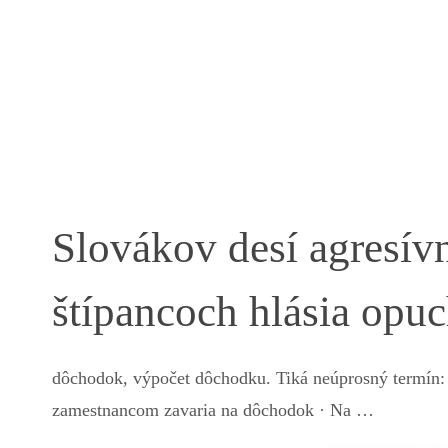
Slovákov desí agresív
štípancoch hlásia opuc
dôchodok, výpočet dôchodku. Tiká neúprosný termín: 
zamestnancom zavaria na dôchodok · Na …