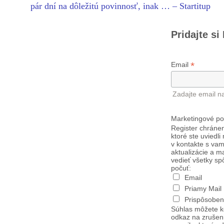
pár dní na dôležitú povinnosť, inak … – Startitup
Pridajte si
*
Email
Zadajte email n
Marketingové po
Register chránen
ktoré ste uviedli
v kontakte s vam
aktualizácie a m
vedieť všetky sp
počuť:
Email
Priamy Mail
Prispôsoben
Súhlas môžete k
odkaz na zrušen