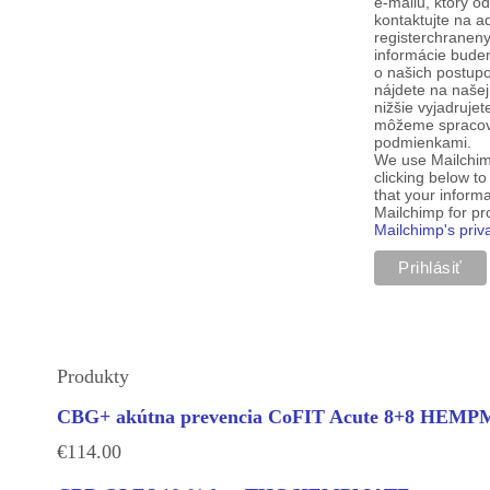
e-mailu, ktorý o
kontaktujte na a
registerchranen
informácie budem
o našich postup
nájdete na našej
nižšie vyjadruje
môžeme spracova
podmienkami.
We use Mailchim
clicking below t
that your informa
Mailchimp for p
Mailchimp's priv
Produkty
CBG+ akútna prevencia CoFIT Acute 8+8 HEM
€
114.00