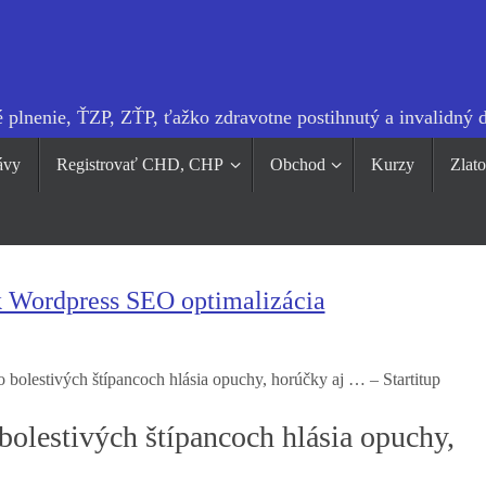
 plnenie, ŤZP, ZŤP, ťažko zdravotne postihnutý a invalidný 
ávy
Registrovať CHD, CHP
Obchod
Kurzy
Zlat
k Wordpress SEO optimalizácia
 bolestivých štípancoch hlásia opuchy, horúčky aj … – Startitup
olestivých štípancoch hlásia opuchy,