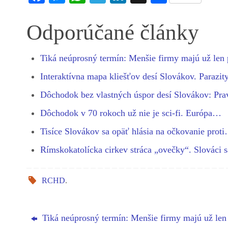
ce
es
ha
le
nk
ha
bo
se
ts
gr
ed
re
Odporúčané články
ok
ng
A
a
In
er
pp
m
Tiká neúprosný termín: Menšie firmy majú už len
Interaktívna mapa kliešťov desí Slovákov. Parazi
Dôchodok bez vlastných úspor desí Slovákov: Pr
Dôchodok v 70 rokoch už nie je sci-fi. Európa…
Tisíce Slovákov sa opäť hlásia na očkovanie prot
Rímskokatolícka cirkev stráca „ovečky“. Slováci
RCHD
.
Tiká neúprosný termín: Menšie firmy majú už len