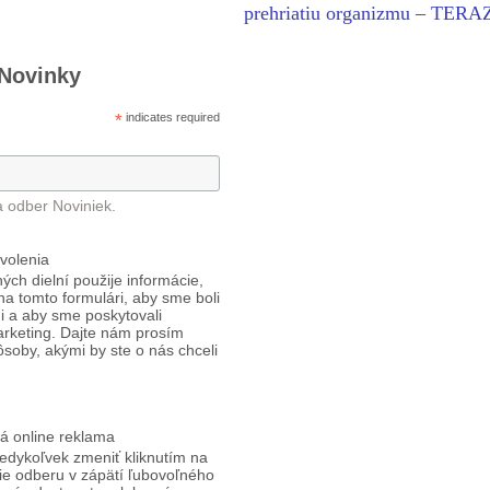
prehriatiu organizmu – TERA
 Novinky
*
indicates required
a odber Noviniek.
volenia
ých dielní použije informácie,
 na tomto formulári, aby sme boli
i a aby sme poskytovali
arketing. Dajte nám prosím
ôsoby, akými by ste o nás chceli
á online reklama
edykoľvek zmeniť kliknutím na
ie odberu v zápätí ľubovoľného