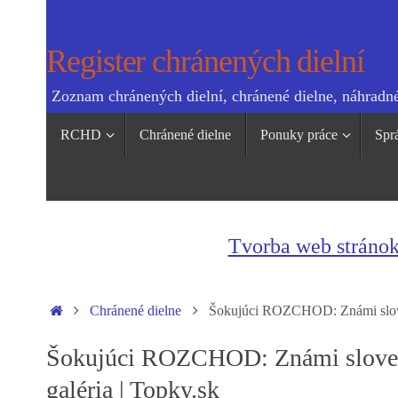
Skip
to
Register chránených dielní
content
Zoznam chránených dielní, chránené dielne, náhradné
Skip
RCHD
Chránené dielne
Ponuky práce
Spr
to
content
Tvorba web stráno
Home
Chránené dielne
Šokujúci ROZCHOD: Známi slovens
Šokujúci ROZCHOD: Známi slovensk
galéria | Topky.sk