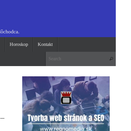
dôchodca.
o
Horoskop
Kontakt
Search 
Search
 –