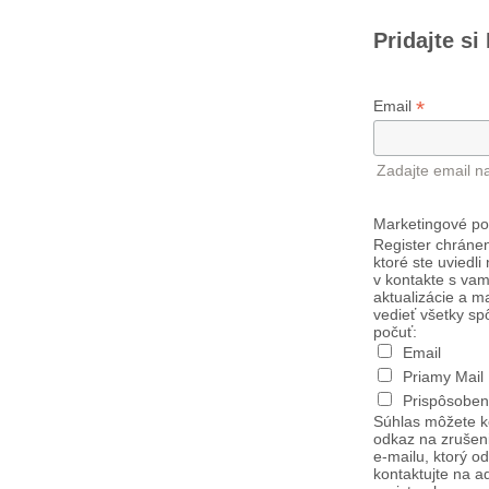
Pridajte si
*
Email
Zadajte email n
Marketingové po
Register chránen
ktoré ste uviedli
v kontakte s vam
aktualizácie a m
vedieť všetky sp
počuť:
Email
Priamy Mail
Prispôsoben
Súhlas môžete k
odkaz na zrušen
e-mailu, ktorý o
kontaktujte na a