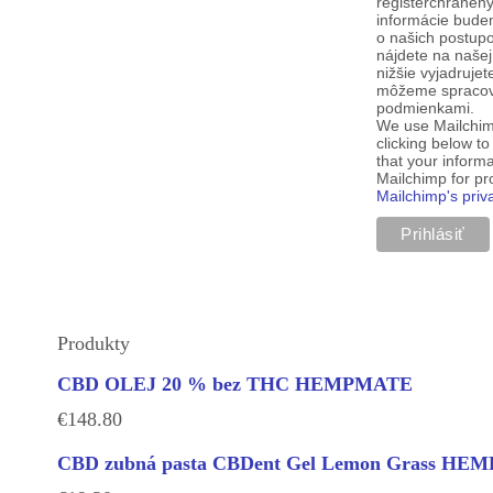
registerchranen
informácie budem
o našich postup
nájdete na našej
nižšie vyjadruje
môžeme spracova
podmienkami.
We use Mailchim
clicking below t
that your informa
Mailchimp for p
Mailchimp's priv
Produkty
CBD OLEJ 20 % bez THC HEMPMATE
€
148.80
CBD zubná pasta CBDent Gel Lemon Grass H