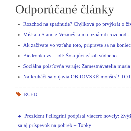
bo
se
ts
gr
ed
re
Odporúčané články
ok
ng
A
a
In
er
pp
m
Rozchod na spadnutie? Chýlková po prvýkrát o ž
Miška a Stano z Vezmeš si ma oznámili rozchod -
Ak zažívate vo vzťahu toto, pripravte sa na konie
Biedronka vs. Lidl: Šokujúci zásah súdneho…
Sociálna poisťovňa varuje: Zamestnávatelia musi
Na kruháči sa objavia OBROVSKÉ monštrá! T
RCHD
.
Prezident Pellegrini podpísal viaceré novely: Zvýš
sa aj príspevok na pohreb – Topky