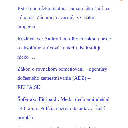
Extrémne nízka hladina Dunaja láka ľudí na
kúpanie. Záchranári varujú, že riziko
utopenia …
Rozlúčte sa: Android po dlhých rokoch príde
o absolútne kľúčovú funkciu. Nahradí ju
niečo …
Zákon o rovnakom odmeňovaní – agentúry
dočasného zamestnávania (ADZ) –
RELIA.SK
Šofér ako Fittipaldi: Medzi dedinami uháňal
143 km/h! Polícia nazrela do auta… Ďalší
problém