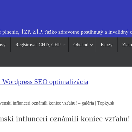
 plnenie, ŤZP, ZŤP, ťažko zdravotne postihnutý a invalidný 
ávy
Registrovať CHD, CHP
Obchod
Kurzy
Zlat
k Wordpress SEO optimalizácia
kí influnceri oznámili koniec vzťahu! – galéria | Topky.sk
í influnceri oznámili koniec vzťahu!