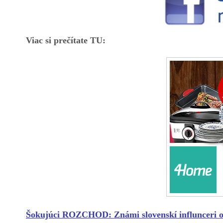
Viac si prečítate TU:
Šokujúci ROZCHOD: Známi slovenskí influnceri ozn