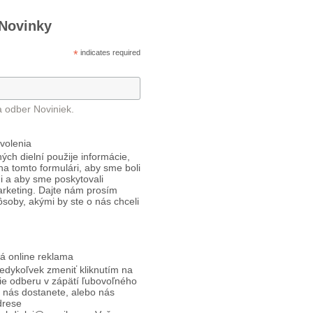
 Novinky
*
indicates required
a odber Noviniek.
volenia
ých dielní použije informácie,
 na tomto formulári, aby sme boli
i a aby sme poskytovali
arketing. Dajte nám prosím
ôsoby, akými by ste o nás chceli
á online reklama
edykoľvek zmeniť kliknutím na
ie odberu v zápätí ľubovoľného
d nás dostanete, alebo nás
drese