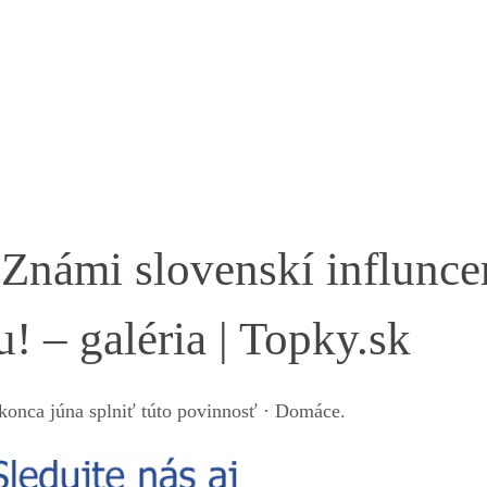
ámi slovenskí influnce
! – galéria | Topky.sk
konca júna splniť túto povinnosť · Domáce.