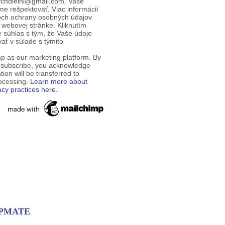
ychdielni@gmail.com. Vaše
e rešpektovať. Viac informácií
och ochrany osobných údajov
 webovej stránke. Kliknutím
te súhlas s tým, že Vaše údaje
ť v súlade s týmito
p as our marketing platform. By
o subscribe, you acknowledge
tion will be transferred to
rocessing.
Learn more about
acy practices here.
EMPMATE