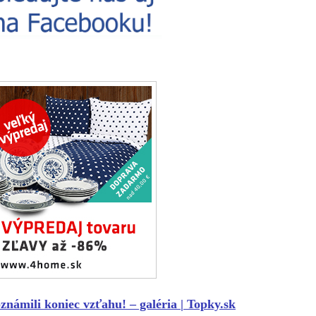
ámili koniec vzťahu! – galéria | Topky.sk