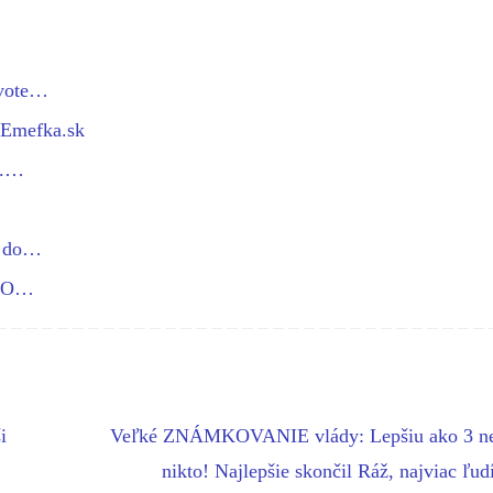
ivote…
 Emefka.sk
c.…
a do…
OTO…
i
Veľké ZNÁMKOVANIE vlády: Lepšiu ako 3 ne
nikto! Najlepšie skončil Ráž, najviac ľu