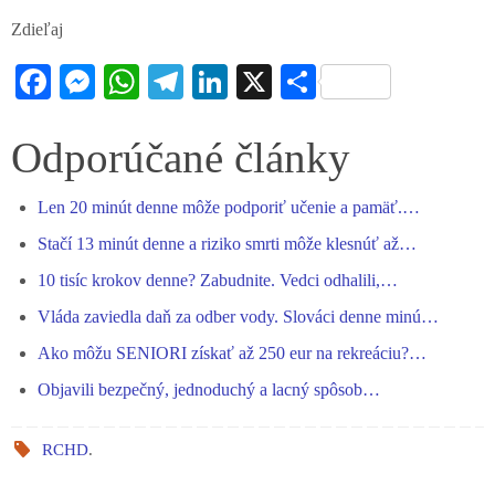
Zdieľaj
Fa
M
W
Te
Li
X
S
ce
es
ha
le
nk
ha
bo
se
ts
gr
ed
re
Odporúčané články
ok
ng
A
a
In
Len 20 minút denne môže podporiť učenie a pamäť.…
er
pp
m
Stačí 13 minút denne a riziko smrti môže klesnúť až…
10 tisíc krokov denne? Zabudnite. Vedci odhalili,…
Vláda zaviedla daň za odber vody. Slováci denne minú…
Ako môžu SENIORI získať až 250 eur na rekreáciu?…
Objavili bezpečný, jednoduchý a lacný spôsob…
RCHD
.