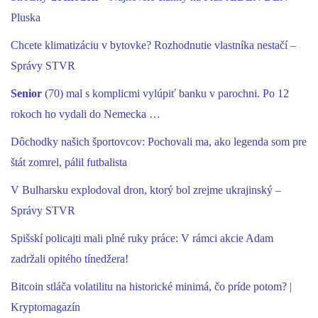
Pluska
Chcete klimatizáciu v bytovke? Rozhodnutie vlastníka nestačí –
Správy STVR
Senior
(70) mal s komplicmi vylúpiť banku v parochni. Po 12
rokoch ho vydali do Nemecka …
Dôchodky našich športovcov: Pochovali ma, ako legenda som pre
štát zomrel, pálil futbalista
V Bulharsku explodoval dron, ktorý bol zrejme ukrajinský –
Správy STVR
Spišskí policajti mali plné ruky práce: V rámci akcie Adam
zadržali opitého tínedžera!
Bitcoin stláča volatilitu na historické minimá, čo príde potom? |
Kryptomagazín