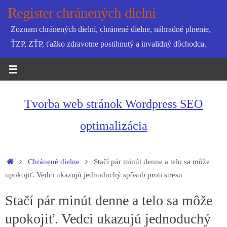
Skip
Register chránených dielní
to
Zoznam chránených dielní, chránené dielne, náhradné plnenie,
content
ŤZP, ZŤP, ťažko zdravotne postihnutý a invalidný dôchodca.
Tvorba web stránok Wordpress SEO
optimalizácia
Home
Chránené dielne
Stačí pár minút denne a telo sa môže
upokojiť. Vedci ukazujú jednoduchý spôsob proti stresu
Stačí pár minút denne a telo sa môže
upokojiť. Vedci ukazujú jednoduchý