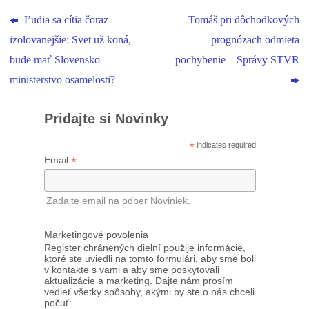
Ľudia sa cítia čoraz
Tomáš pri dôchodkových
izolovanejšie: Svet už koná,
prognózach odmieta
bude mať Slovensko
pochybenie – Správy STVR
ministerstvo osamelosti?
Pridajte si Novinky
*
indicates required
*
Email
Zadajte email na odber Noviniek.
Marketingové povolenia
Register chránených dielní použije informácie,
ktoré ste uviedli na tomto formulári, aby sme boli
v kontakte s vami a aby sme poskytovali
aktualizácie a marketing. Dajte nám prosím
vedieť všetky spôsoby, akými by ste o nás chceli
počuť: