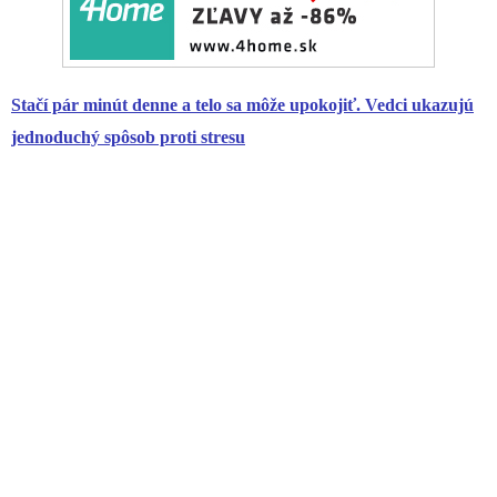
Stačí pár minút denne a telo sa môže upokojiť. Vedci ukazujú
jednoduchý spôsob proti stresu