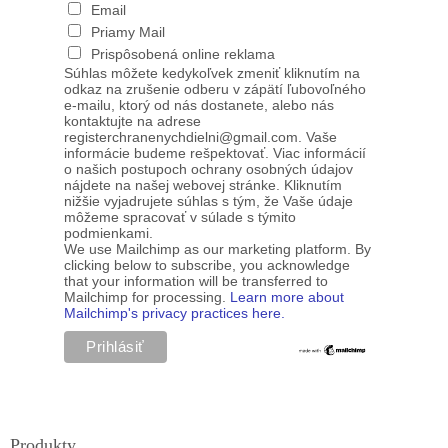
Email
Priamy Mail
Prispôsobená online reklama
Súhlas môžete kedykoľvek zmeniť kliknutím na
odkaz na zrušenie odberu v zápätí ľubovoľného
e-mailu, ktorý od nás dostanete, alebo nás
kontaktujte na adrese
registerchranenychdielni@gmail.com. Vaše
informácie budeme rešpektovať. Viac informácií
o našich postupoch ochrany osobných údajov
nájdete na našej webovej stránke. Kliknutím
nižšie vyjadrujete súhlas s tým, že Vaše údaje
môžeme spracovať v súlade s týmito
podmienkami.
We use Mailchimp as our marketing platform. By
clicking below to subscribe, you acknowledge
that your information will be transferred to
Mailchimp for processing.
Learn more about
Mailchimp's privacy practices here.
Produkty