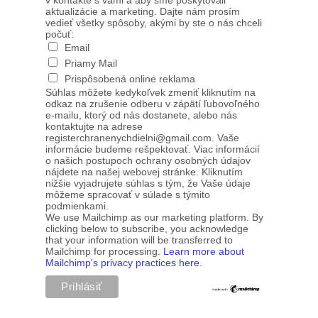
v kontakte s vami a aby sme poskytovali
aktualizácie a marketing. Dajte nám prosím
vedieť všetky spôsoby, akými by ste o nás chceli
počuť:
Email
Priamy Mail
Prispôsobená online reklama
Súhlas môžete kedykoľvek zmeniť kliknutím na
odkaz na zrušenie odberu v zápätí ľubovoľného
e-mailu, ktorý od nás dostanete, alebo nás
kontaktujte na adrese
registerchranenychdielni@gmail.com. Vaše
informácie budeme rešpektovať. Viac informácií
o našich postupoch ochrany osobných údajov
nájdete na našej webovej stránke. Kliknutím
nižšie vyjadrujete súhlas s tým, že Vaše údaje
môžeme spracovať v súlade s týmito
podmienkami.
We use Mailchimp as our marketing platform. By
clicking below to subscribe, you acknowledge
that your information will be transferred to
Mailchimp for processing.
Learn more about
Mailchimp's privacy practices here.