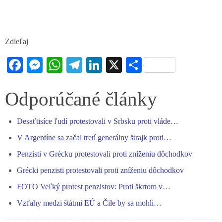
Zdieľaj
Fa
M
W
Te
Li
X
S
ce
es
ha
le
nk
ha
bo
se
ts
gr
ed
re
Odporúčané články
ok
ng
A
a
In
Desaťtisíce ľudí protestovali v Srbsku proti vláde…
er
pp
m
V Argentíne sa začal tretí generálny štrajk proti…
Penzisti v Grécku protestovali proti zníženiu dôchodkov
Grécki penzisti protestovali proti zníženiu dôchodkov
FOTO Veľký protest penzistov: Proti škrtom v…
Vzťahy medzi štátmi EÚ a Čile by sa mohli…