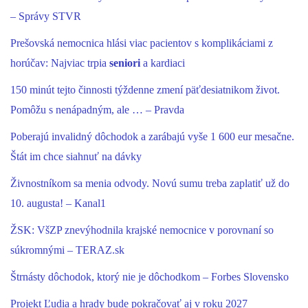
– Správy STVR
Prešovská nemocnica hlási viac pacientov s komplikáciami z
horúčav: Najviac trpia
seniori
a kardiaci
150 minút tejto činnosti týždenne zmení päťdesiatnikom život.
Pomôžu s nenápadným, ale … – Pravda
Poberajú invalidný dôchodok a zarábajú vyše 1 600 eur mesačne.
Štát im chce siahnuť na dávky
Živnostníkom sa menia odvody. Novú sumu treba zaplatiť už do
10. augusta! – Kanal1
ŽSK: VšZP znevýhodnila krajské nemocnice v porovnaní so
súkromnými – TERAZ.sk
Štrnásty dôchodok, ktorý nie je dôchodkom – Forbes Slovensko
Projekt Ľudia a hrady bude pokračovať aj v roku 2027