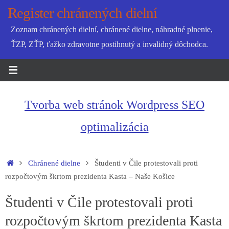
Skip
Register chránených dielní
to
Zoznam chránených dielní, chránené dielne, náhradné plnenie,
content
ŤZP, ZŤP, ťažko zdravotne postihnutý a invalidný dôchodca.
Tvorba web stránok Wordpress SEO
optimalizácia
Home
Chránené dielne
Študenti v Čile protestovali proti
rozpočtovým škrtom prezidenta Kasta – Naše Košice
Študenti v Čile protestovali proti
rozpočtovým škrtom prezidenta Kasta