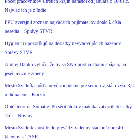
Počet pracovníkov z tretích krajín narástol od januára o 10-tisíc.
Najviac ich je z Indie
FPU zverejnil zoznam najväčších prijímateľov dotácií, čísla
nesedia – Správy STVR
Hygienici upozorňujú na desiatky nevyhovujúcich bazénov –
Správy STVR
Andrej Danko vylúčil, že by sa SNS pred voľbami spájala, na
jeseň avizuje zmeny
Mesto Svidník spúšťa nové zariadenie pre seniorov, stálo vyše 3,5
milióna eur – Korzár
Opičí teror na Sumatre: Po sérii útokov makaka zatvorili desiatky
škôl – Noviny.sk
Mesto Svidník spustilo do prevádzky denný stacionár pre 40
klientov – TASR