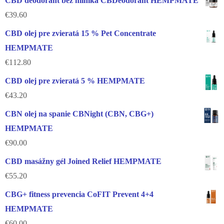
CBD deodorant bez hliníka CBDeodorant HEMPMATE
€
39.60
CBD olej pre zvieratá 15 % Pet Concentrate
HEMPMATE
€
112.80
CBD olej pre zvieratá 5 % HEMPMATE
€
43.20
CBN olej na spanie CBNight (CBN, CBG+)
HEMPMATE
€
90.00
CBD masážny gél Joined Relief HEMPMATE
€
55.20
CBG+ fitness prevencia CoFIT Prevent 4+4
HEMPMATE
€
60.00