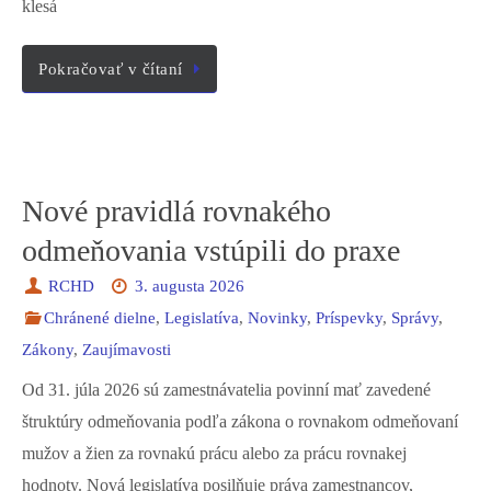
klesá
Pokračovať v čítaní
Nové pravidlá rovnakého
odmeňovania vstúpili do praxe
RCHD
3. augusta 2026
Chránené dielne
,
Legislatíva
,
Novinky
,
Príspevky
,
Správy
,
Zákony
,
Zaujímavosti
Od 31. júla 2026 sú zamestnávatelia povinní mať zavedené
štruktúry odmeňovania podľa zákona o rovnakom odmeňovaní
mužov a žien za rovnakú prácu alebo za prácu rovnakej
hodnoty. Nová legislatíva posilňuje práva zamestnancov,