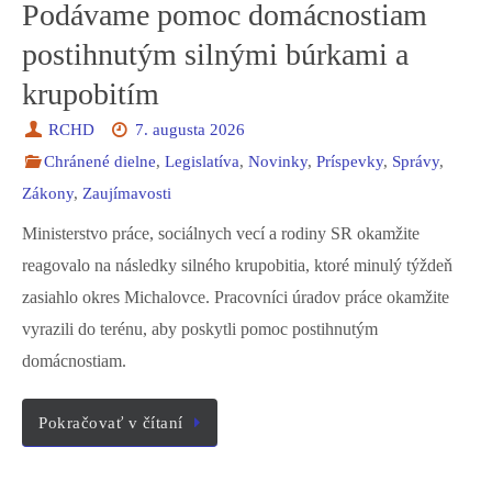
Podávame pomoc domácnostiam
postihnutým silnými búrkami a
krupobitím
RCHD
7. augusta 2026
Chránené dielne
,
Legislatíva
,
Novinky
,
Príspevky
,
Správy
,
Zákony
,
Zaujímavosti
Ministerstvo práce, sociálnych vecí a rodiny SR okamžite
reagovalo na následky silného krupobitia, ktoré minulý týždeň
zasiahlo okres Michalovce. Pracovníci úradov práce okamžite
vyrazili do terénu, aby poskytli pomoc postihnutým
domácnostiam.
Pokračovať v čítaní