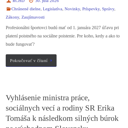
RCHD
30. júla 2026
Chránené dielne
,
Legislatíva
,
Novinky
,
Príspevky
,
Správy
,
Zákony
,
Zaujímavosti
Profesionálni športovci budú mať od 1. januára 2027 úľavu pri
platení poistného na sociálne poistenie. Pre koho, kedy a ako to
bude fungovať?
Pokračovať v čítaní
Vyhlásenie ministra práce,
sociálnych vecí a rodiny SR Erika
Tomáša k následkom silných búrok