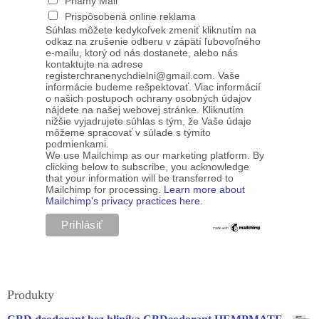
Priamy Mail
Prispôsobená online reklama
Súhlas môžete kedykoľvek zmeniť kliknutím na
odkaz na zrušenie odberu v zápätí ľubovoľného
e-mailu, ktorý od nás dostanete, alebo nás
kontaktujte na adrese
registerchranenychdielni@gmail.com. Vaše
informácie budeme rešpektovať. Viac informácií
o našich postupoch ochrany osobných údajov
nájdete na našej webovej stránke. Kliknutím
nižšie vyjadrujete súhlas s tým, že Vaše údaje
môžeme spracovať v súlade s týmito
podmienkami.
We use Mailchimp as our marketing platform. By
clicking below to subscribe, you acknowledge
that your information will be transferred to
Mailchimp for processing.
Learn more about
Mailchimp's privacy practices here.
Produkty