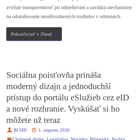
zvyšuje transparentnosť pri odmeňovaní a zavádza mechanizmy
na odstraňovanie neodôvodnených rozdielov v odmenách.
Pokračovať v čítaní
Sociálna poisťovňa prináša
moderný dizajn a jednoduchší
prístup do portálu eSlužieb cez eID
a nové rozhranie. Vyskúšať si ho
môžete už teraz
RCHD
1. augusta 2026
Chránené dielne
,
Legislatíva
,
Novinky
,
Príspevky
,
Správy
,