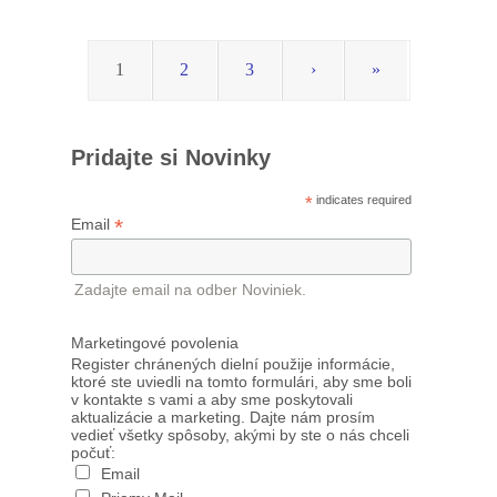
1
2
3
›
»
Pridajte si Novinky
*
indicates required
*
Email
Zadajte email na odber Noviniek.
Marketingové povolenia
Register chránených dielní použije informácie,
ktoré ste uviedli na tomto formulári, aby sme boli
v kontakte s vami a aby sme poskytovali
aktualizácie a marketing. Dajte nám prosím
vedieť všetky spôsoby, akými by ste o nás chceli
počuť:
Email