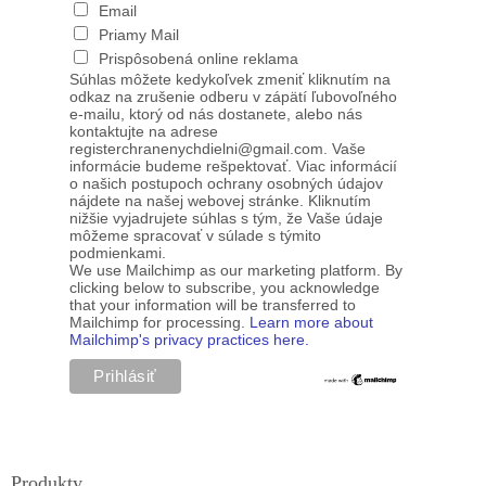
Email
Priamy Mail
Prispôsobená online reklama
Súhlas môžete kedykoľvek zmeniť kliknutím na
odkaz na zrušenie odberu v zápätí ľubovoľného
e-mailu, ktorý od nás dostanete, alebo nás
kontaktujte na adrese
registerchranenychdielni@gmail.com. Vaše
informácie budeme rešpektovať. Viac informácií
o našich postupoch ochrany osobných údajov
nájdete na našej webovej stránke. Kliknutím
nižšie vyjadrujete súhlas s tým, že Vaše údaje
môžeme spracovať v súlade s týmito
podmienkami.
We use Mailchimp as our marketing platform. By
clicking below to subscribe, you acknowledge
that your information will be transferred to
Mailchimp for processing.
Learn more about
Mailchimp's privacy practices here.
Produkty