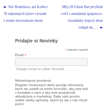
Nie Bratislava, ani Košice:
MQ-28 Ghost Bat prvýkrát
78 nájomných bytov vyrastie
cvičí s armádami spojencov.
v tomto slovenskom meste
Austrálsky bojový dron
vstúpil do …
Pridajte si Novinky
*
indicates required
*
Email
Zadajte email na odber Noviniek.
Marketingové povolenia
Register chránených dielní použije informácie,
ktoré ste uviedli na tomto formulári, aby sme boli
v kontakte s vami a aby sme poskytovali
aktualizácie a marketing. Dajte nám prosím
vedieť všetky spôsoby, akými by ste o nás chceli
počuť: