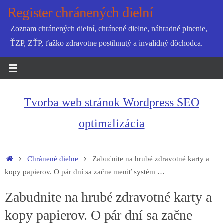
Skip
Register chránených dielní
to
Zoznam chránených dielní, chránené dielne, náhradné plnenie,
content
ŤZP, ZŤP, ťažko zdravotne postihnutý a invalidný dôchodca.
Tvorba web stránok Wordpress SEO
optimalizácia
Home
Chránené dielne
Zabudnite na hrubé zdravotné karty a
kopy papierov. O pár dní sa začne meniť systém …
Zabudnite na hrubé zdravotné karty a
kopy papierov. O pár dní sa začne