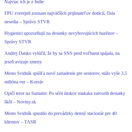
Najviac ich je z Indie
FPU zverejnil zoznam najväčších prijímateľov dotácií, čísla
nesedia – Správy STVR
Hygienici upozorňujú na desiatky nevyhovujúcich bazénov –
Správy STVR
Andrej Danko vylúčil, že by sa SNS pred voľbami spájala, na
jeseň avizuje zmeny
Mesto Svidník spúšťa nové zariadenie pre seniorov, stálo vyše 3,5
milióna eur – Korzár
Opičí teror na Sumatre: Po sérii útokov makaka zatvorili desiatky
škôl – Noviny.sk
Mesto Svidník spustilo do prevádzky denný stacionár pre 40
klientov – TASR