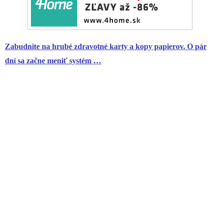
Zabudnite na hrubé zdravotné karty a kopy papierov. O pár
dní sa začne meniť systém …