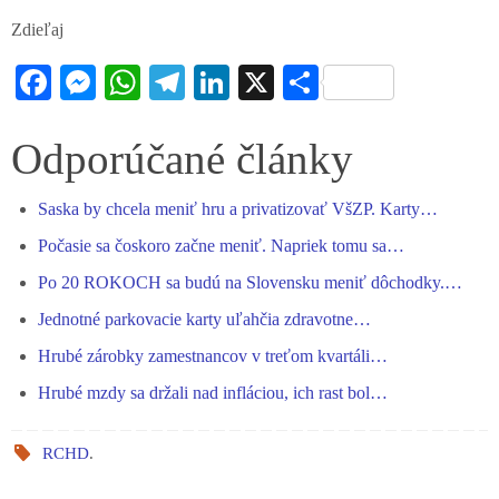
Zdieľaj
Fa
M
W
Te
Li
X
S
ce
es
ha
le
nk
ha
bo
se
ts
gr
ed
re
Odporúčané články
ok
ng
A
a
In
Saska by chcela meniť hru a privatizovať VšZP. Karty…
er
pp
m
Počasie sa čoskoro začne meniť. Napriek tomu sa…
Po 20 ROKOCH sa budú na Slovensku meniť dôchodky.…
Jednotné parkovacie karty uľahčia zdravotne…
Hrubé zárobky zamestnancov v treťom kvartáli…
Hrubé mzdy sa držali nad infláciou, ich rast bol…
RCHD
.