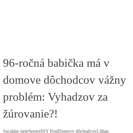
96-ročná babička má v
domove dôchodcov vážny
problém: Vyhadzov za
žúrovanie?!
Sociálne sieteSenioriNY PostDomovy dôchodcovLillian