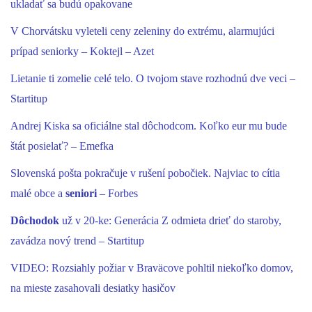
ukladať sa budú opakovane
V Chorvátsku vyleteli ceny zeleniny do extrému, alarmujúci
prípad seniorky – Koktejl – Azet
Lietanie ti zomelie celé telo. O tvojom stave rozhodnú dve veci –
Startitup
Andrej Kiska sa oficiálne stal dôchodcom. Koľko eur mu bude
štát posielať? – Emefka
Slovenská pošta pokračuje v rušení pobočiek. Najviac to cítia
malé obce a
seniori
– Forbes
Dôchodok
už v 20-ke: Generácia Z odmieta drieť do staroby,
zavádza nový trend – Startitup
VIDEO: Rozsiahly požiar v Braväcove pohltil niekoľko domov,
na mieste zasahovali desiatky hasičov