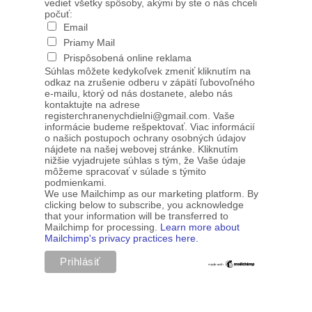
vedieť všetky spôsoby, akými by ste o nás chceli
počuť:
Email
Priamy Mail
Prispôsobená online reklama
Súhlas môžete kedykoľvek zmeniť kliknutím na
odkaz na zrušenie odberu v zápätí ľubovoľného
e-mailu, ktorý od nás dostanete, alebo nás
kontaktujte na adrese
registerchranenychdielni@gmail.com. Vaše
informácie budeme rešpektovať. Viac informácií
o našich postupoch ochrany osobných údajov
nájdete na našej webovej stránke. Kliknutím
nižšie vyjadrujete súhlas s tým, že Vaše údaje
môžeme spracovať v súlade s týmito
podmienkami.
We use Mailchimp as our marketing platform. By
clicking below to subscribe, you acknowledge
that your information will be transferred to
Mailchimp for processing.
Learn more about
Mailchimp's privacy practices here.