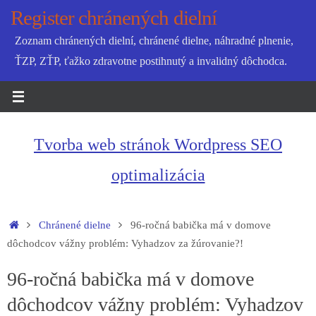
Skip
Register chránených dielní
to
Zoznam chránených dielní, chránené dielne, náhradné plnenie,
content
ŤZP, ZŤP, ťažko zdravotne postihnutý a invalidný dôchodca.
Tvorba web stránok Wordpress SEO
optimalizácia
Home
Chránené dielne
96-ročná babička má v domove
dôchodcov vážny problém: Vyhadzov za žúrovanie?!
96-ročná babička má v domove
dôchodcov vážny problém: Vyhadzov