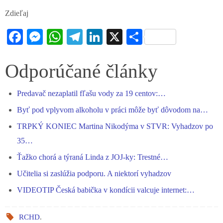
Zdieľaj
Fa
M
W
Te
Li
X
S
ce
es
ha
le
nk
ha
bo
se
ts
gr
ed
re
Odporúčané články
ok
ng
A
a
In
Predavač nezaplatil fľašu vody za 19 centov:…
er
pp
m
Byť pod vplyvom alkoholu v práci môže byť dôvodom na…
TRPKÝ KONIEC Martina Nikodýma v STVR: Vyhadzov po
35…
Ťažko chorá a týraná Linda z JOJ-ky: Trestné…
Učitelia si zaslúžia podporu. A niektorí vyhadzov
VIDEOTIP Česká babička v kondícii valcuje internet:…
RCHD
.