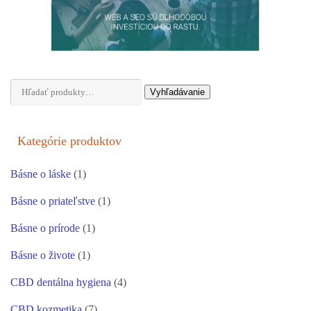
Hľadať:
Vyhľadávanie
Kategórie produktov
Básne o láske
(1)
Básne o priateľstve
(1)
Básne o prírode
(1)
Básne o živote
(1)
CBD dentálna hygiena
(4)
CBD kozmetika
(7)