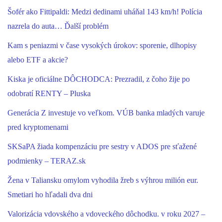
Šofér ako Fittipaldi: Medzi dedinami uháňal 143 km/h! Polícia
nazrela do auta… Ďalší problém
Kam s peniazmi v čase vysokých úrokov: sporenie, dlhopisy
alebo ETF a akcie?
Kiska je oficiálne DÔCHODCA: Prezradil, z čoho žije po
odobratí RENTY – Pluska
Generácia Z investuje vo veľkom. VÚB banka mladých varuje
pred kryptomenami
SKSaPA žiada kompenzáciu pre sestry v ADOS pre sťažené
podmienky – TERAZ.sk
Žena v Taliansku omylom vyhodila žreb s výhrou milión eur.
Smetiari ho hľadali dva dni
Valorizácia vdovského a vdoveckého dôchodku. v roku 2027 –