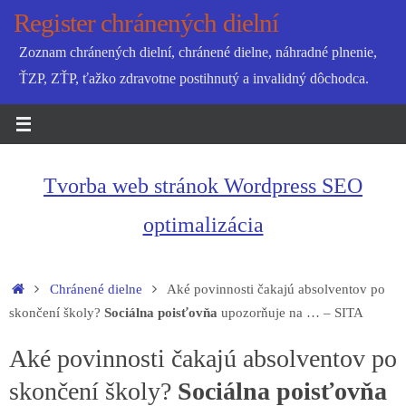
Skip
Register chránených dielní
to
Zoznam chránených dielní, chránené dielne, náhradné plnenie,
content
ŤZP, ZŤP, ťažko zdravotne postihnutý a invalidný dôchodca.
Tvorba web stránok Wordpress SEO
optimalizácia
Home
Chránené dielne
Aké povinnosti čakajú absolventov po
skončení školy?
Sociálna poisťovňa
upozorňuje na … – SITA
Aké povinnosti čakajú absolventov po
skončení školy?
Sociálna poisťovňa