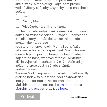
v kontakte s vami a aby sme poskytovali
aktualizácie a marketing. Dajte nám prosím
vedieť všetky spôsoby, akými by ste o nás chceli
počuť:
Email
Priamy Mail
Prispôsobená online reklama
Súhlas môžete kedykoľvek zmeniť kliknutím na
odkaz na zrušenie odberu v zápätí ľubovoľného
e-mailu, ktorý od nás dostanete, alebo nás
kontaktujte na adrese
registerchranenychdielni@gmail.com. Vaše
informácie budeme rešpektovať. Viac informácií
o našich postupoch ochrany osobných údajov
nájdete na našej webovej stránke. Kliknutím
nižšie vyjadrujete súhlas s tým, že Vaše údaje
môžeme spracovať v súlade s týmito
podmienkami.
We use Mailchimp as our marketing platform. By
clicking below to subscribe, you acknowledge
that your information will be transferred to
Mailchimp for processing.
Learn more about
Mailchimp's privacy practices here.