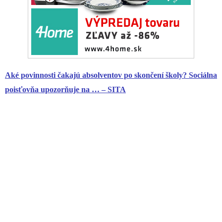
Aké povinnosti čakajú absolventov po skončení školy?
Sociálna
poisťovňa
upozorňuje na … – SITA