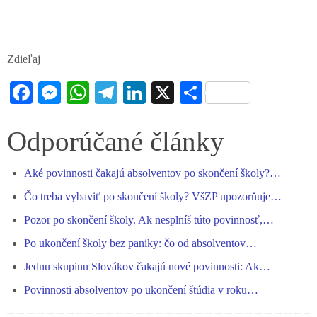
Zdieľaj
Fa
M
W
Te
Li
X
S
ce
es
ha
le
nk
ha
bo
se
ts
gr
ed
re
Odporúčané články
ok
ng
A
a
In
Aké povinnosti čakajú absolventov po skončení školy?…
er
pp
m
Čo treba vybaviť po skončení školy? VšZP upozorňuje…
Pozor po skončení školy. Ak nesplníš túto povinnosť,…
Po ukončení školy bez paniky: čo od absolventov…
Jednu skupinu Slovákov čakajú nové povinnosti: Ak…
Povinnosti absolventov po ukončení štúdia v roku…