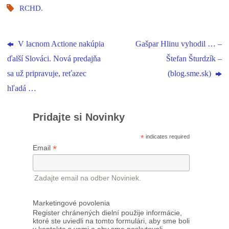
RCHD
.
V lacnom Actione nakúpia
Gašpar Hlinu vyhodil … –
ďalší Slováci. Nová predajňa
Štefan Šturdzík –
sa už pripravuje, reťazec
(blog.sme.sk)
hľadá …
Pridajte si Novinky
*
indicates required
*
Email
Zadajte email na odber Noviniek.
Marketingové povolenia
Register chránených dielní použije informácie,
ktoré ste uviedli na tomto formulári, aby sme boli