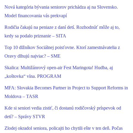
Nová kategória bývania seniorov prichádza aj na Slovensko.
Model financovania vás prekvapí
Rodičia čakajú na peniaze z daní detí. Rozhodnúť môže aj to,
kedy sa podalo priznanie – SITA
Top 10 dlžníkov Sociálnej poisťovne. Ktorí zamestnávatelia z
Oravy dlhujú najviac? – SME
Skalica: Multižánrový open-air Fest Maringota! Hudba, aj
„koštovka“ vína. PROGRAM
MFA: Slovakia Becomes Partner in Project to Support Reforms in
Moldova – TASR
Kde si seniori vedia zistiť, či dostanú rodičovský príspevok od
detí? – Správy STVR
Zlodej okradol seniora, policajti ho chytili ešte v ten deň. Počas