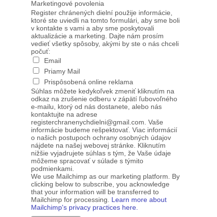
Marketingové povolenia
Register chránených dielní použije informácie,
ktoré ste uviedli na tomto formulári, aby sme boli
v kontakte s vami a aby sme poskytovali
aktualizácie a marketing. Dajte nám prosím
vedieť všetky spôsoby, akými by ste o nás chceli
počuť:
Email
Priamy Mail
Prispôsobená online reklama
Súhlas môžete kedykoľvek zmeniť kliknutím na
odkaz na zrušenie odberu v zápätí ľubovoľného
e-mailu, ktorý od nás dostanete, alebo nás
kontaktujte na adrese
registerchranenychdielni@gmail.com. Vaše
informácie budeme rešpektovať. Viac informácií
o našich postupoch ochrany osobných údajov
nájdete na našej webovej stránke. Kliknutím
nižšie vyjadrujete súhlas s tým, že Vaše údaje
môžeme spracovať v súlade s týmito
podmienkami.
We use Mailchimp as our marketing platform. By
clicking below to subscribe, you acknowledge
that your information will be transferred to
Mailchimp for processing.
Learn more about
Mailchimp's privacy practices here.