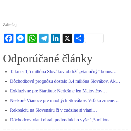
Zdieľaj
Fa
M
W
Te
Li
X
S
ce
es
ha
le
nk
ha
bo
se
ts
gr
ed
re
Odporúčané články
ok
ng
A
a
In
Takmer 1,5 milióna Slovákov obdrží „vianočný“ bonus…
er
pp
m
Dôchodkovú prognózu dostalo 3,4 milióna Slovákov. Ak…
Exkluzívne pre Startitup: Neriešme len Matovičov…
Neskoré Vianoce pre mnohých Slovákov. Vďaka zmene…
Rekreáciu na Slovensku či v cudzine si vlani…
Dôchodcov vlani obrali podvodníci o vyše 1,5 milióna…