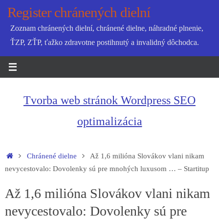
Skip
Register chránených dielní
to
Zoznam chránených dielní, chránené dielne, náhradné plnenie,
content
ŤZP, ZŤP, ťažko zdravotne postihnutý a invalidný dôchodca.
Tvorba web stránok Wordpress SEO
optimalizácia
Home
Chránené dielne
Až 1,6 milióna Slovákov vlani nikam
nevycestovalo: Dovolenky sú pre mnohých luxusom … – Startitup
Až 1,6 milióna Slovákov vlani nikam
nevycestovalo: Dovolenky sú pre