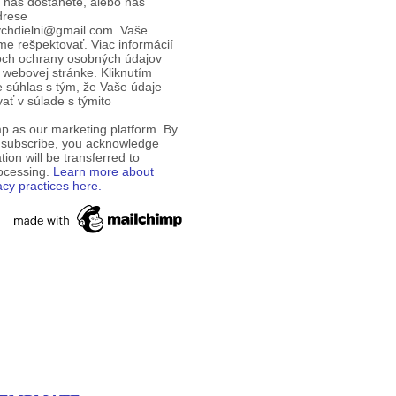
d nás dostanete, alebo nás
drese
ychdielni@gmail.com. Vaše
e rešpektovať. Viac informácií
och ochrany osobných údajov
 webovej stránke. Kliknutím
te súhlas s tým, že Vaše údaje
ť v súlade s týmito
p as our marketing platform. By
o subscribe, you acknowledge
tion will be transferred to
rocessing.
Learn more about
acy practices here.