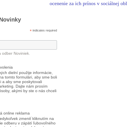
ocenenie za ich prínos v sociálnej ob
 Novinky
*
indicates required
a odber Noviniek.
volenia
ých dielní použije informácie,
 na tomto formulári, aby sme boli
i a aby sme poskytovali
arketing. Dajte nám prosím
ôsoby, akými by ste o nás chceli
á online reklama
edykoľvek zmeniť kliknutím na
ie odberu v zápätí ľubovoľného