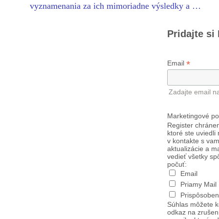
vyznamenania za ich mimoriadne výsledky a …
Pridajte si
*
Email
Zadajte email n
Marketingové po
Register chránen
ktoré ste uviedli
v kontakte s vam
aktualizácie a m
vedieť všetky sp
počuť:
Email
Priamy Mail
Prispôsoben
Súhlas môžete k
odkaz na zrušen