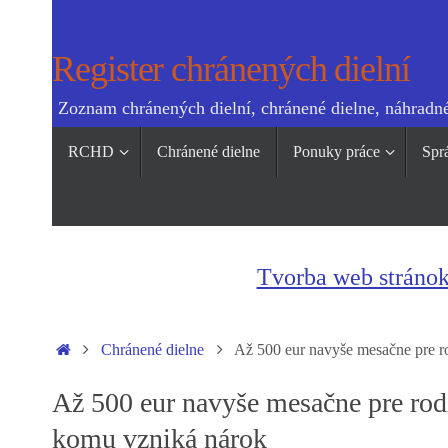
Skip
to
Register chránených dielní
content
Zoznam chránených dielní, chránené dielne, náhradné
Skip
RCHD
Chránené dielne
Ponuky práce
Spr
to
content
Tvorba web stráno
Home
Chránené dielne
Až 500 eur navyše mesačne pre rod
Až 500 eur navyše mesačne pre rodič
komu vzniká nárok