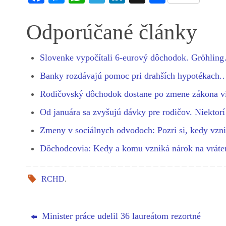
ce
es
ha
le
nk
ha
bo
se
ts
gr
ed
re
Odporúčané články
ok
ng
A
a
In
er
pp
m
Slovenke vypočítali 6-eurový dôchodok. Gröhlin
Banky rozdávajú pomoc pri drahších hypotékach
Rodičovský dôchodok dostane po zmene zákona 
Od januára sa zvyšujú dávky pre rodičov. Niektor
Zmeny v sociálnych odvodoch: Pozri si, kedy vz
Dôchodcovia: Kedy a komu vzniká nárok na vrát
RCHD
.
Minister práce udelil 36 laureátom rezortné