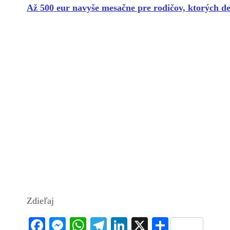
Až 500 eur navyše mesačne pre rodičov, ktorých det
Zdieľaj
Fa
M
W
Te
Li
X
S