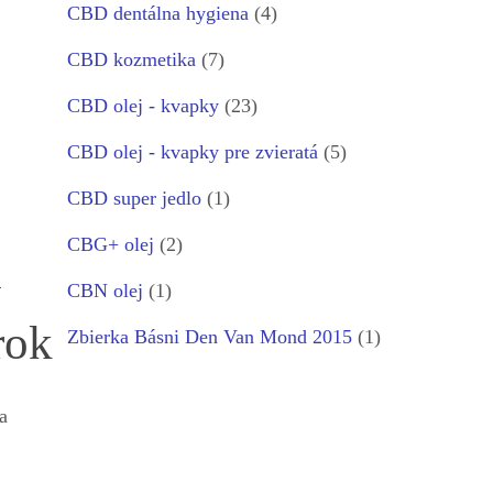
CBD dentálna hygiena
(4)
CBD kozmetika
(7)
CBD olej - kvapky
(23)
CBD olej - kvapky pre zvieratá
(5)
CBD super jedlo
(1)
CBG+ olej
(2)
h
CBN olej
(1)
rok
Zbierka Básni Den Van Mond 2015
(1)
a