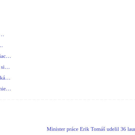
g…
.…
viac…
í si…
niká…
enie…
Minister práce Erik Tomáš udelil 36 la