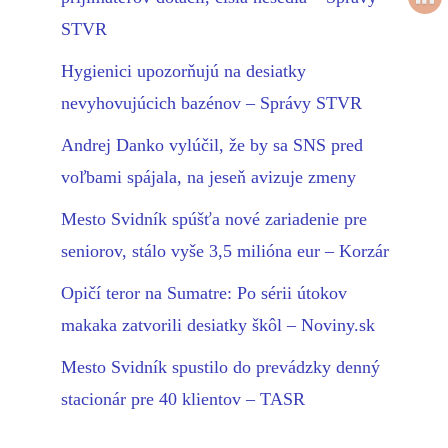
STVR
Hygienici upozorňujú na desiatky
nevyhovujúcich bazénov – Správy STVR
Andrej Danko vylúčil, že by sa SNS pred
voľbami spájala, na jeseň avizuje zmeny
Mesto Svidník spúšťa nové zariadenie pre
seniorov, stálo vyše 3,5 milióna eur – Korzár
Opičí teror na Sumatre: Po sérii útokov
makaka zatvorili desiatky škôl – Noviny.sk
Mesto Svidník spustilo do prevádzky denný
stacionár pre 40 klientov – TASR