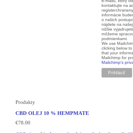
e-mailu, ktorý o
kontaktujte na a
registerchranen
informácie budem
o našich postup
nájdete na našej
nižšie vyjadruje
môžeme spracova
podmienkami.
We use Mailchim
clicking below t
that your informa
Mailchimp for p
Mailchimp's priv
Produkty
CBD OLEJ 10 % HEMPMATE
€
78.00