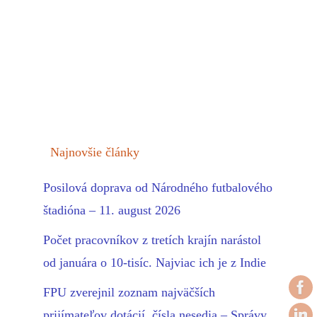
Najnovšie články
Posilová doprava od Národného futbalového
štadióna – 11. august 2026
Počet pracovníkov z tretích krajín narástol
od januára o 10-tisíc. Najviac ich je z Indie
FPU zverejnil zoznam najväčších
prijímateľov dotácií, čísla nesedia – Správy