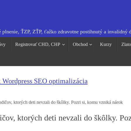
 plnenie, ŤZP, ZŤP, ťažko zdravotne postihnutý a invalidný 
ávy
Registrovať CHD, CHP
Obchod
Kurzy
Zlat
k Wordpress SEO optimalizácia
ičov, ktorých deti nevzali do škôlky. Pozri si, komu vzniká nárok
ov, ktorých deti nevzali do škôlky. Pozr