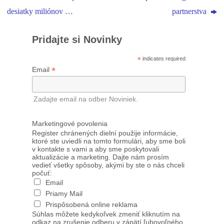
desiatky miliónov …
partnerstva
Pridajte si Novinky
*
indicates required
*
Email
Zadajte email na odber Noviniek.
Marketingové povolenia
Register chránených dielní použije informácie,
ktoré ste uviedli na tomto formulári, aby sme boli
v kontakte s vami a aby sme poskytovali
aktualizácie a marketing. Dajte nám prosím
vedieť všetky spôsoby, akými by ste o nás chceli
počuť:
Email
Priamy Mail
Prispôsobená online reklama
Súhlas môžete kedykoľvek zmeniť kliknutím na
odkaz na zrušenie odberu v zápätí ľubovoľného