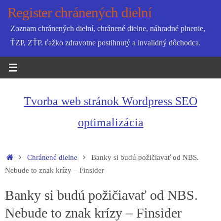
Skip
Register chránených dielní
to
Zoznam chránených dielní, chránené dielne, náhradné plnenie,
content
ŤZP, ZŤP, ťažko zdravotne postihnutý a invalidný dôchodca.
Tvorba web stránok Wordpress SEO
optimalizácia
Home
Chránené dielne
Banky si budú požičiavať od NBS.
Nebude to znak krízy – Finsider
Banky si budú požičiavať od NBS.
Nebude to znak krízy – Finsider