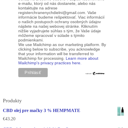
e-mailu, ktorý od nás dostanete, alebo nás
kontaktujte na adrese
registerchranenychdielni@gmail.com. Vaše
informácie budeme rešpektovať. Viac informácií
o našich postupoch ochrany osobných údajov
nájdete na našej webovej stránke. Kliknutím
nižšie vyjadrujete súhlas s tým, že Vaše údaje
môžeme spracovať v súlade s týmito
podmienkami.
We use Mailchimp as our marketing platform. By
clicking below to subscribe, you acknowledge
that your information will be transferred to
Mailchimp for processing.
Learn more about
Mailchimp's privacy practices here.
Produkty
CBD olej pre mačky 3 % HEMPMATE
€
43.20