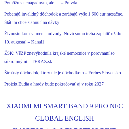
Pomôžu s nenápadným, ale … – Pravda
Poberajú invalidný dôchodok a zarábajú vyše 1 600 eur mesačne.
Štát im chce siahnuť na dávky
Živnostníkom sa menia odvody. Novú sumu treba zaplatiť už do
10. augusta! – Kanal1
ŽSK: VšZP znevýhodnila krajské nemocnice v porovnaní so
súkromnými – TERAZ.sk
Štrnásty dôchodok, ktorý nie je dôchodkom – Forbes Slovensko
Projekt Ľudia a hrady bude pokračovať aj v roku 2027
XIAOMI MI SMART BAND 9 PRO NFC
GLOBAL ENGLISH