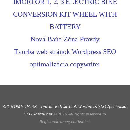
IMORTOR 1, 2, 3 ELECTRIC BIKE
CONVERSION KIT WHEEL WITH
BATTERY
Nová Baňa Zóna Pravdy
Tvorba web stránok Wordpress SEO
optimalizácia copywriter
REGNOMEDIA.SK - Tvorba web stránok Wordpress
SEO špecialista,
SEO konzultant
©
2026
All rights reserved to
Registerchranenychdielni.sk