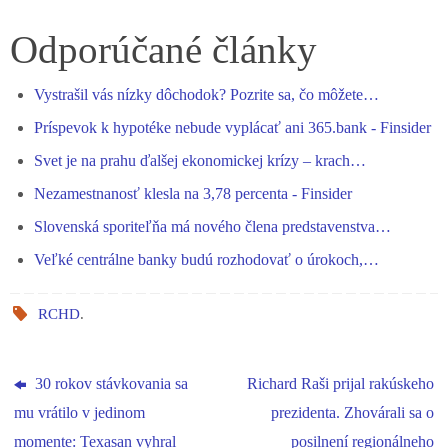
ce
es
ha
le
nk
ha
bo
se
ts
gr
ed
re
Odporúčané články
ok
ng
A
a
In
Vystrašil vás nízky dôchodok? Pozrite sa, čo môžete…
er
pp
m
Príspevok k hypotéke nebude vyplácať ani 365.bank - Finsider
Svet je na prahu ďalšej ekonomickej krízy – krach…
Nezamestnanosť klesla na 3,78 percenta - Finsider
Slovenská sporiteľňa má nového člena predstavenstva…
Veľké centrálne banky budú rozhodovať o úrokoch,…
RCHD
.
30 rokov stávkovania sa
Richard Raši prijal rakúskeho
mu vrátilo v jedinom
prezidenta. Zhovárali sa o
momente: Texasan vyhral
posilnení regionálneho