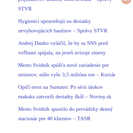
STVR
Hygienici upozorňujú na desiatky
nevyhovujúcich bazénov – Správy STVR
Andrej Danko vylúčil, že by sa SNS pred
voľbami spájala, na jeseň avizuje zmeny
Mesto Svidník spúšťa nové zariadenie pre
seniorov, stálo vyše 3,5 milióna eur – Korzár
Opičí teror na Sumatre: Po sérii útokov
makaka zatvorili desiatky škôl – Noviny.sk
Mesto Svidník spustilo do prevádzky denný
stacionár pre 40 klientov – TASR