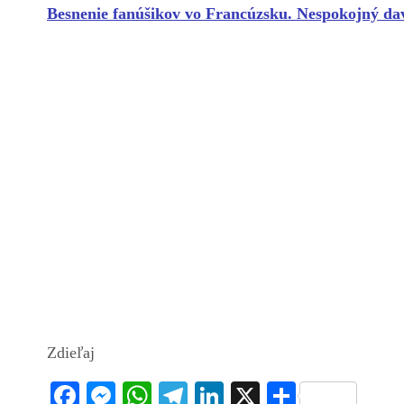
Besnenie fanúšikov vo Francúzsku. Nespokojný dav
Zdieľaj
Fa
M
W
Te
Li
X
S