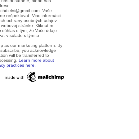
d nás dostanete, alebo nás
drese
ychdielni@gmail.com. Vaše
e rešpektovať. Viac informácií
och ochrany osobných údajov
 webovej stránke. Kliknutím
te súhlas s tým, že Vaše údaje
ť v súlade s týmito
p as our marketing platform. By
o subscribe, you acknowledge
tion will be transferred to
rocessing.
Learn more about
acy practices here.