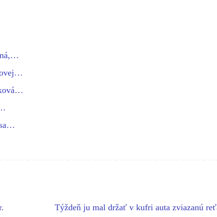
tná,…
kovej…
dková…
o…
 sa…
r.
Týždeň ju mal držať v kufri auta zviazanú re