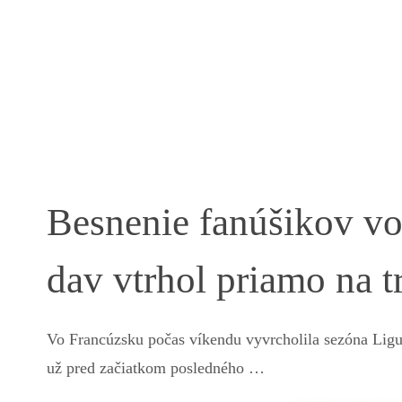
Besnenie fanúšikov v
dav vtrhol priamo na t
Vo Francúzsku počas víkendu vyvrcholila sezóna Ligue
už pred začiatkom posledného …