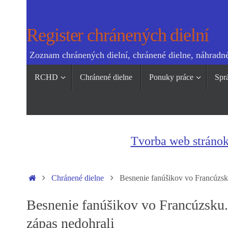
Skip
to
Register chránených dielní
content
Zoznam chránených dielní, chránené dielne, náhradné
Skip
RCHD
Chránené dielne
Ponuky práce
Spr
to
content
Tvorba web stráno
Home
Chránené dielne
Besnenie fanúšikov vo Francúzsku
Besnenie fanúšikov vo Francúzsku.
zápas nedohrali