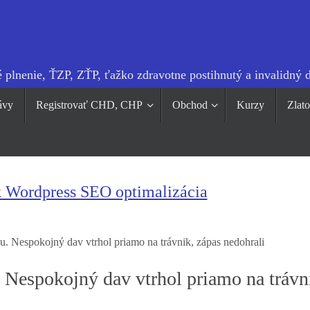
 plnenie, ŤZP, ZŤP, ťažko zdravotne postihnutý a invalidný 
ávy
Registrovať CHD, CHP
Obchod
Kurzy
Zlat
k Wordpress SEO optimalizácia
. Nespokojný dav vtrhol priamo na trávnik, zápas nedohrali
 Nespokojný dav vtrhol priamo na trávn