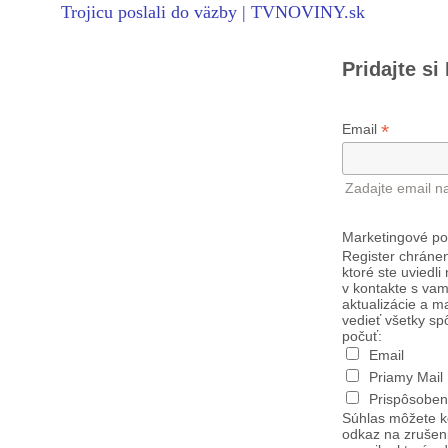
Trojicu poslali do väzby | TVNOVINY.sk
Pridajte si
*
Email
Zadajte email n
Marketingové po
Register chránen
ktoré ste uviedli
v kontakte s vam
aktualizácie a m
vedieť všetky sp
počuť:
Email
Priamy Mail
Prispôsoben
Súhlas môžete k
odkaz na zrušen