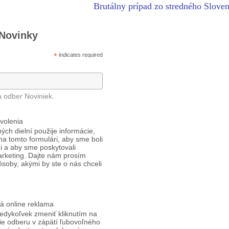
Brutálny prípad zo stredného Slove
 Novinky
*
indicates required
a odber Noviniek.
volenia
ých dielní použije informácie,
 na tomto formulári, aby sme boli
i a aby sme poskytovali
arketing. Dajte nám prosím
ôsoby, akými by ste o nás chceli
á online reklama
edykoľvek zmeniť kliknutím na
ie odberu v zápätí ľubovoľného