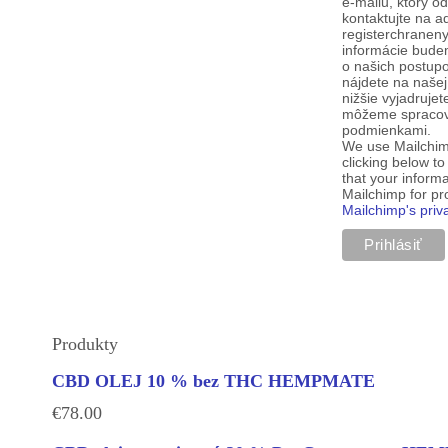
e-mailu, ktorý o
kontaktujte na a
registerchranen
informácie budem
o našich postup
nájdete na našej
nižšie vyjadruje
môžeme spracova
podmienkami.
We use Mailchim
clicking below t
that your informa
Mailchimp for p
Mailchimp's priv
Produkty
CBD OLEJ 10 % bez THC HEMPMATE
€
78.00