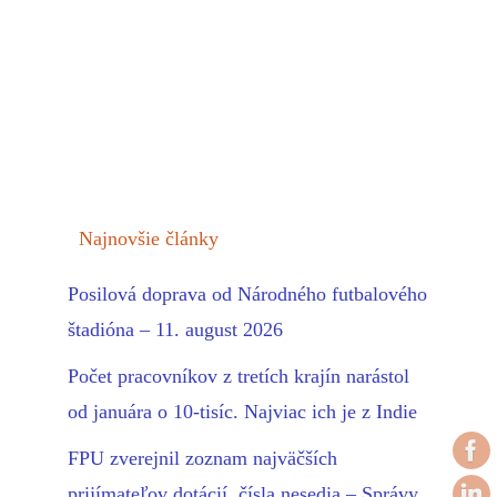
Najnovšie články
Posilová doprava od Národného futbalového
štadióna – 11. august 2026
Počet pracovníkov z tretích krajín narástol
od januára o 10-tisíc. Najviac ich je z Indie
FPU zverejnil zoznam najväčších
prijímateľov dotácií, čísla nesedia – Správy