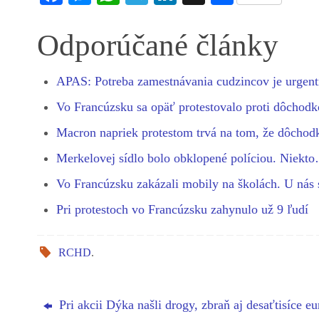
ce
es
ha
le
nk
ha
bo
se
ts
gr
ed
re
Odporúčané články
ok
ng
A
a
In
er
pp
m
APAS: Potreba zamestnávania cudzincov je urgen
Vo Francúzsku sa opäť protestovalo proti dôchod
Macron napriek protestom trvá na tom, že dôcho
Merkelovej sídlo bolo obklopené políciou. Niekt
Vo Francúzsku zakázali mobily na školách. U nás
Pri protestoch vo Francúzsku zahynulo už 9 ľudí
RCHD
.
Pri akcii Dýka našli drogy, zbraň aj desaťtisíce eu