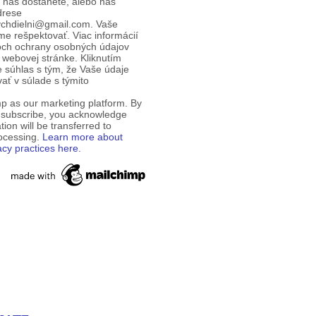
d nás dostanete, alebo nás
drese
ychdielni@gmail.com. Vaše
e rešpektovať. Viac informácií
och ochrany osobných údajov
 webovej stránke. Kliknutím
te súhlas s tým, že Vaše údaje
ť v súlade s týmito
p as our marketing platform. By
o subscribe, you acknowledge
tion will be transferred to
rocessing.
Learn more about
acy practices here.