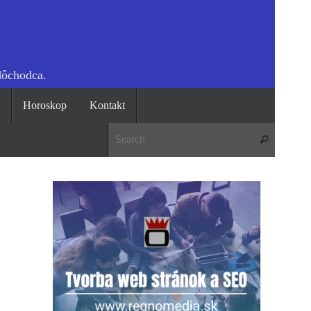
dôchodca.
o
Horoskop
Kontakt
Search 
Search