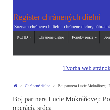
Skip
to
Register chránených dielní
content
Zoznam chránených dielní, chránené dielne, náhradné
Skip
RCHD
Chránené dielne
Ponuky práce
Spr
to
content
Tvorba web stráno
Home
Chránené dielne
Boj partnera Lucie Mokráňovej: P
Boj partnera Lucie Mokráňovej: Po
operácia srdca