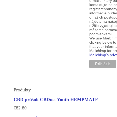
e-mailu, ktorý o
kontaktujte na a
registerchranen
informácie budem
o našich postup
nájdete na našej
nižšie vyjadruje
môžeme spracova
podmienkami.
We use Mailchim
clicking below t
that your informa
Mailchimp for p
Mailchimp's priv
Produkty
CBD prášok CBDust Youth HEMPMATE
€
82.80