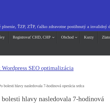
 plnenie, ŤZP, ZŤP, ťažko zdravotne postihnutý a invalidný 
ávy
Registrovať CHD, CHP
Obchod
Kurzy
Zlat
k Wordpress SEO optimalizácia
o bolesti hlavy nasledovala 7-hodinová operácia srdca
 bolesti hlavy nasledovala 7-hodinová