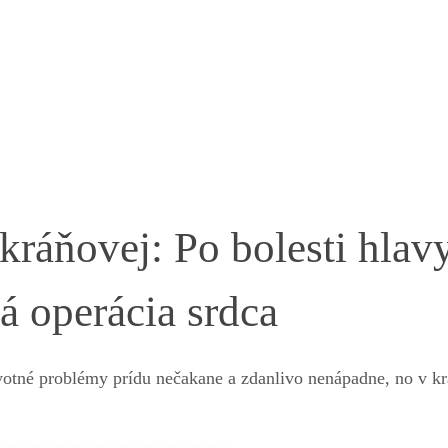
kráňovej: Po bolesti hlav
á operácia srdca
avotné problémy prídu nečakane a zdanlivo nenápadne, no v k