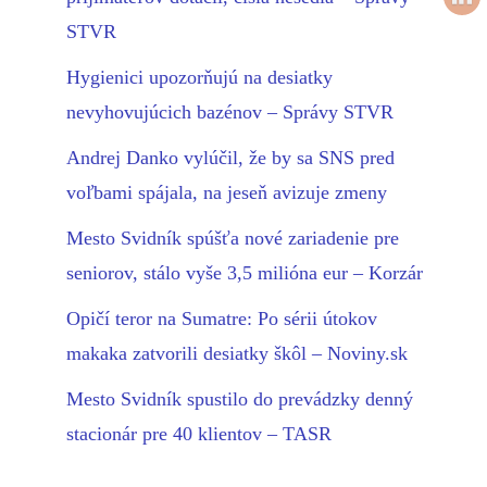
STVR
Hygienici upozorňujú na desiatky
nevyhovujúcich bazénov – Správy STVR
Andrej Danko vylúčil, že by sa SNS pred
voľbami spájala, na jeseň avizuje zmeny
Mesto Svidník spúšťa nové zariadenie pre
seniorov, stálo vyše 3,5 milióna eur – Korzár
Opičí teror na Sumatre: Po sérii útokov
makaka zatvorili desiatky škôl – Noviny.sk
Mesto Svidník spustilo do prevádzky denný
stacionár pre 40 klientov – TASR