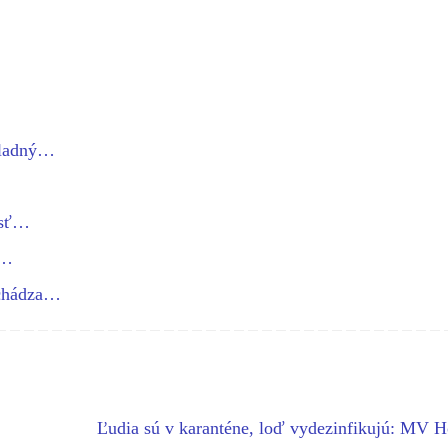
kladný…
osť…
i…
ichádza…
Ľudia sú v karanténe, loď vydezinfikujú: MV 