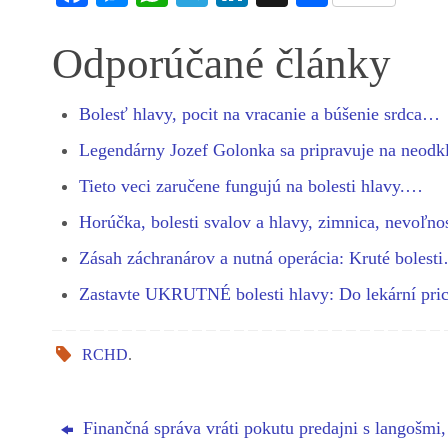
ce
es
ha
le
nk
ha
bo
se
ts
gr
ed
re
Odporúčané články
ok
ng
A
a
In
er
pp
m
Bolesť hlavy, pocit na vracanie a búšenie srdca…
Legendárny Jozef Golonka sa pripravuje na neod
Tieto veci zaručene fungujú na bolesti hlavy.…
Horúčka, bolesti svalov a hlavy, zimnica, nevoľn
Zásah záchranárov a nutná operácia: Kruté bolest
Zastavte UKRUTNÉ bolesti hlavy: Do lekární pr
RCHD
.
Finančná správa vráti pokutu predajni s langošmi,