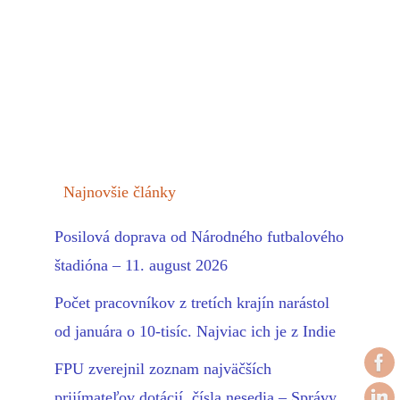
Najnovšie články
Posilová doprava od Národného futbalového
štadióna – 11. august 2026
Počet pracovníkov z tretích krajín narástol
od januára o 10-tisíc. Najviac ich je z Indie
FPU zverejnil zoznam najväčších
prijímateľov dotácií, čísla nesedia – Správy