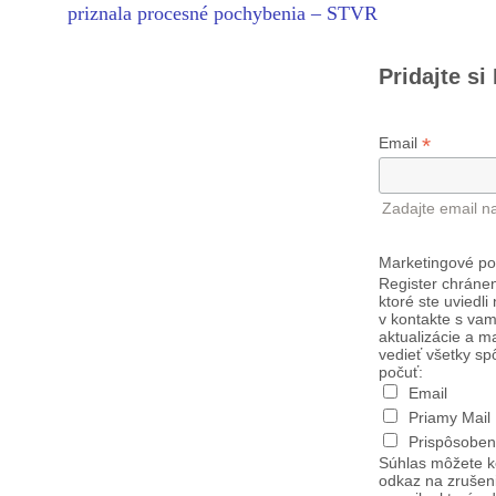
priznala procesné pochybenia – STVR
Pridajte si
*
Email
Zadajte email n
Marketingové po
Register chránen
ktoré ste uviedli
v kontakte s vam
aktualizácie a m
vedieť všetky sp
počuť:
Email
Priamy Mail
Prispôsoben
Súhlas môžete k
odkaz na zrušen