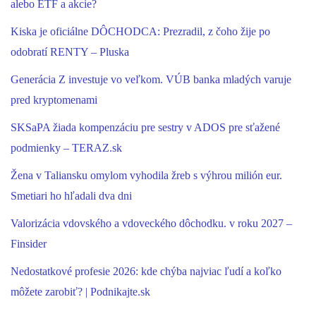
alebo ETF a akcie?
Kiska je oficiálne DÔCHODCA: Prezradil, z čoho žije po
odobratí RENTY – Pluska
Generácia Z investuje vo veľkom. VÚB banka mladých varuje
pred kryptomenami
SKSaPA žiada kompenzáciu pre sestry v ADOS pre sťažené
podmienky – TERAZ.sk
Žena v Taliansku omylom vyhodila žreb s výhrou milión eur.
Smetiari ho hľadali dva dni
Valorizácia vdovského a vdoveckého dôchodku. v roku 2027 –
Finsider
Nedostatkové profesie 2026: kde chýba najviac ľudí a koľko
môžete zarobiť? | Podnikajte.sk