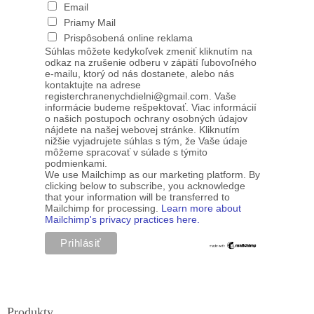
Email
Priamy Mail
Prispôsobená online reklama
Súhlas môžete kedykoľvek zmeniť kliknutím na
odkaz na zrušenie odberu v zápätí ľubovoľného
e-mailu, ktorý od nás dostanete, alebo nás
kontaktujte na adrese
registerchranenychdielni@gmail.com. Vaše
informácie budeme rešpektovať. Viac informácií
o našich postupoch ochrany osobných údajov
nájdete na našej webovej stránke. Kliknutím
nižšie vyjadrujete súhlas s tým, že Vaše údaje
môžeme spracovať v súlade s týmito
podmienkami.
We use Mailchimp as our marketing platform. By
clicking below to subscribe, you acknowledge
that your information will be transferred to
Mailchimp for processing.
Learn more about
Mailchimp's privacy practices here.
Produkty