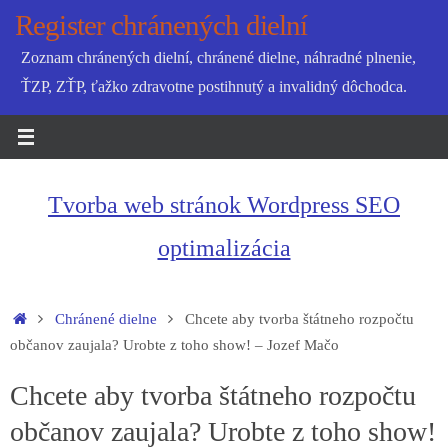
Skip
Register chránených dielní
to
Zoznam chránených dielní, chránené dielne, náhradné plnenie,
content
ŤZP, ZŤP, ťažko zdravotne postihnutý a invalidný dôchodca.
Tvorba web stránok Wordpress SEO
optimalizácia
Home
Chránené dielne
Chcete aby tvorba štátneho rozpočtu
občanov zaujala? Urobte z toho show! – Jozef Mačo
Chcete aby tvorba štátneho rozpočtu
občanov zaujala? Urobte z toho show!