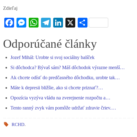
Zdieľaj
Fa
M
W
Te
Li
X
S
ce
es
ha
le
nk
ha
bo
se
ts
gr
ed
re
Odporúčané články
ok
ng
A
a
In
Jozef Mihál: Urobte si svoj sociálny balíček
er
pp
m
Si dôchodca? Bývaš sám? Máš dôchodok výrazne menší…
Ak chcete odísť do predčasného dôchodku, urobte tak…
Máte k depresii bližšie, ako si chcete priznať?…
Opozícia vyzýva vládu na zverejnenie rozpočtu a…
Tento ranný zvyk vám pomôže udržať zdravie čriev.…
RCHD
.