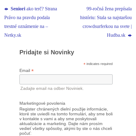
Seniori
ako terč? Strana
99-ročná žena prepísala
Právo na pravdu podala
históriu: Stala sa najstaršou
trestné oznámenie na –
crowdsurferkou na svete |
Netky.sk
Hudba.sk
Pridajte si Novinky
*
indicates required
*
Email
Zadajte email na odber Noviniek.
Marketingové povolenia
Register chránených dielní použije informácie,
ktoré ste uviedli na tomto formulári, aby sme boli
v kontakte s vami a aby sme poskytovali
aktualizácie a marketing. Dajte nám prosím
vedieť všetky spôsoby, akými by ste o nás chceli
počuť: