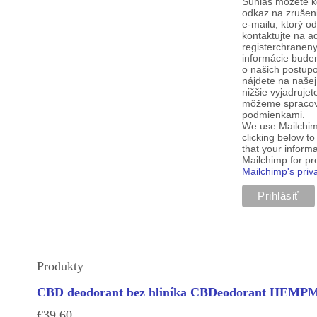
Súhlas môžete k
odkaz na zrušen
e-mailu, ktorý o
kontaktujte na a
registerchranen
informácie budem
o našich postup
nájdete na našej
nižšie vyjadruje
môžeme spracova
podmienkami.
We use Mailchim
clicking below t
that your informa
Mailchimp for p
Mailchimp's priv
Produkty
CBD deodorant bez hliníka CBDeodorant HEM
€
39.60