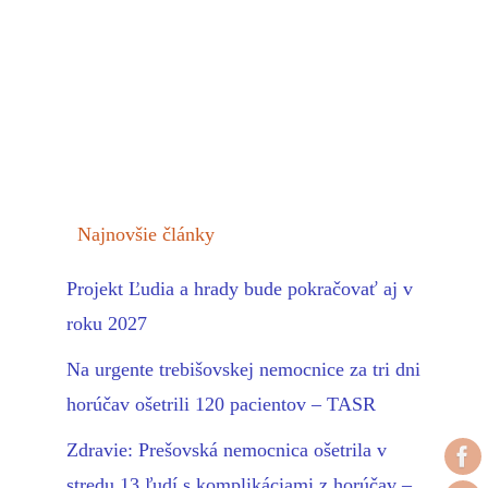
Najnovšie články
Projekt Ľudia a hrady bude pokračovať aj v
roku 2027
Na urgente trebišovskej nemocnice za tri dni
horúčav ošetrili 120 pacientov – TASR
Zdravie: Prešovská nemocnica ošetrila v
stredu 13 ľudí s komplikáciami z horúčav –