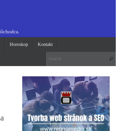
dôchodca.
o
Horoskop
Kontakt
Search 
Search
 a