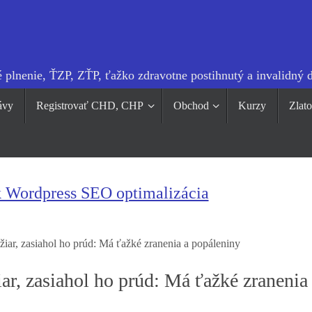
 plnenie, ŤZP, ZŤP, ťažko zdravotne postihnutý a invalidný 
ávy
Registrovať CHD, CHP
Obchod
Kurzy
Zlat
k Wordpress SEO optimalizácia
ožiar, zasiahol ho prúd: Má ťažké zranenia a popáleniny
iar, zasiahol ho prúd: Má ťažké zranenia