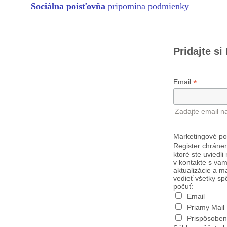
Sociálna poisťovňa
pripomína podmienky
Pridajte si
*
Email
Zadajte email n
Marketingové po
Register chránen
ktoré ste uviedli
v kontakte s vam
aktualizácie a m
vedieť všetky sp
počuť:
Email
Priamy Mail
Prispôsoben