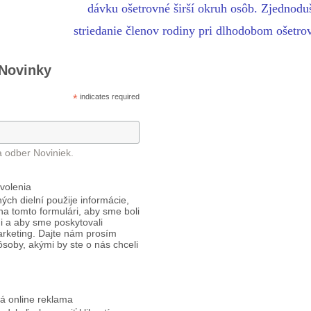
dávku ošetrovné širší okruh osôb. Zjednoduš
striedanie členov rodiny pri dlhodobom ošetro
 Novinky
*
indicates required
a odber Noviniek.
volenia
ých dielní použije informácie,
 na tomto formulári, aby sme boli
i a aby sme poskytovali
arketing. Dajte nám prosím
ôsoby, akými by ste o nás chceli
á online reklama