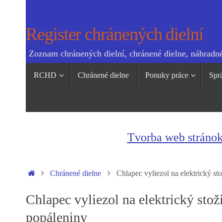
Skip
to
Register chránených dielní
content
Zoznam chránených dielní, chránené dielne, náhradné
Skip
RCHD
Chránené dielne
Ponuky práce
Spr
to
content
Tvorba web stráno
Home
Chránené dielne
Chlapec vyliezol na elektrický st
Chlapec vyliezol na elektrický stož
popáleniny