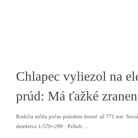
Chlapec vyliezol na ele
prúd: Má ťažké zranen
Rodičia môžu počas prázdnin dostať až 771 eur: Soci
detektiva-1-570×299 · Príbeh …