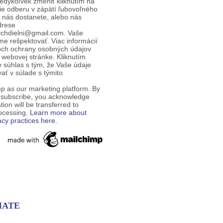
edykoľvek zmeniť kliknutím na
ie odberu v zápätí ľubovoľného
d nás dostanete, alebo nás
drese
ychdielni@gmail.com. Vaše
e rešpektovať. Viac informácií
och ochrany osobných údajov
 webovej stránke. Kliknutím
te súhlas s tým, že Vaše údaje
ť v súlade s týmito
p as our marketing platform. By
o subscribe, you acknowledge
tion will be transferred to
rocessing.
Learn more about
acy practices here.
PMATE