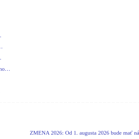
…
,…
…
ného…
…
…
ZMENA 2026: Od 1. augusta 2026 bude mať ná