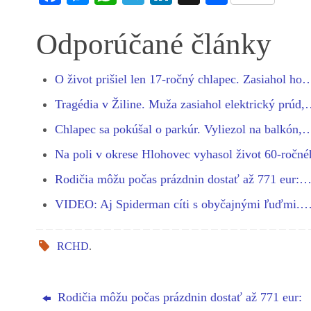
ce
es
ha
le
nk
ha
bo
se
ts
gr
ed
re
Odporúčané články
ok
ng
A
a
In
er
pp
m
O život prišiel len 17-ročný chlapec. Zasiahol ho
Tragédia v Žiline. Muža zasiahol elektrický prúd
Chlapec sa pokúšal o parkúr. Vyliezol na balkón,
Na poli v okrese Hlohovec vyhasol život 60-roč
Rodičia môžu počas prázdnin dostať až 771 eur:
VIDEO: Aj Spiderman cíti s obyčajnými ľuďmi.
RCHD
.
Rodičia môžu počas prázdnin dostať až 771 eur: