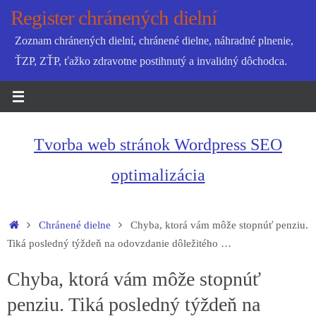
Skip
Register chránených dielní
to
Zoznam chránených dielní, chránené dielne, náhradné plnenie,
content
ŤZP, ZŤP, ťažko zdravotne postihnutý a invalidný dôchodca.
Tvorba web stránok Wordpress SEO
optimalizácia
Home
Chránené dielne
Chyba, ktorá vám môže stopnúť penziu.
Tiká posledný týždeň na odovzdanie dôležitého …
Chyba, ktorá vám môže stopnúť
penziu. Tiká posledný týždeň na