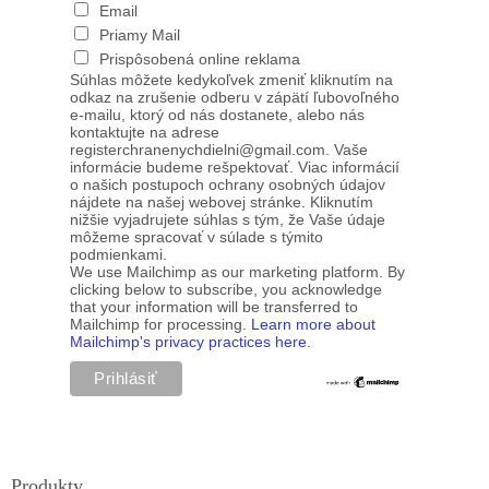
Email
Priamy Mail
Prispôsobená online reklama
Súhlas môžete kedykoľvek zmeniť kliknutím na
odkaz na zrušenie odberu v zápätí ľubovoľného
e-mailu, ktorý od nás dostanete, alebo nás
kontaktujte na adrese
registerchranenychdielni@gmail.com. Vaše
informácie budeme rešpektovať. Viac informácií
o našich postupoch ochrany osobných údajov
nájdete na našej webovej stránke. Kliknutím
nižšie vyjadrujete súhlas s tým, že Vaše údaje
môžeme spracovať v súlade s týmito
podmienkami.
We use Mailchimp as our marketing platform. By
clicking below to subscribe, you acknowledge
that your information will be transferred to
Mailchimp for processing.
Learn more about
Mailchimp's privacy practices here.
Produkty