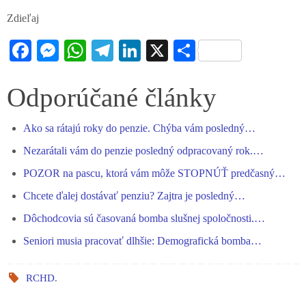
Zdieľaj
Fa
M
W
Te
Li
X
S
ce
es
ha
le
nk
ha
bo
se
ts
gr
ed
re
Odporúčané články
ok
ng
A
a
In
Ako sa rátajú roky do penzie. Chýba vám posledný…
er
pp
m
Nezarátali vám do penzie posledný odpracovaný rok.…
POZOR na pascu, ktorá vám môže STOPNÚŤ predčasný…
Chcete ďalej dostávať penziu? Zajtra je posledný…
Dôchodcovia sú časovaná bomba slušnej spoločnosti.…
Seniori musia pracovať dlhšie: Demografická bomba…
RCHD
.