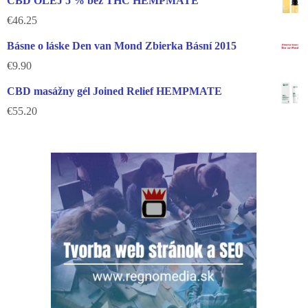
CBD OLEJ 5 % bez THC HEMPMATE
€
46.25
Básne o láske Den van Mond Zbierka Básní 2015
€
9.90
CBD masážny gél Joined Relief HEMPMATE
€
55.20