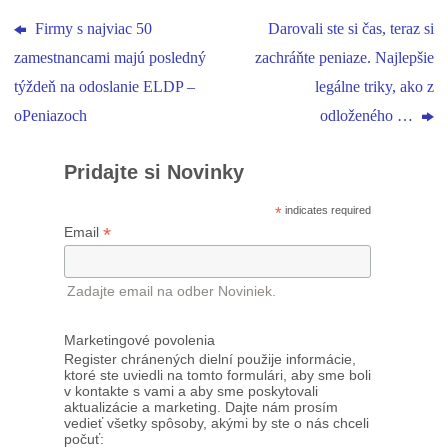
Firmy s najviac 50
Darovali ste si čas, teraz si
zamestnancami majú posledný
zachráňte peniaze. Najlepšie
týždeň na odoslanie ELDP –
legálne triky, ako z
oPeniazoch
odloženého …
Pridajte si Novinky
*
indicates required
*
Email
Zadajte email na odber Noviniek.
Marketingové povolenia
Register chránených dielní použije informácie,
ktoré ste uviedli na tomto formulári, aby sme boli
v kontakte s vami a aby sme poskytovali
aktualizácie a marketing. Dajte nám prosím
vedieť všetky spôsoby, akými by ste o nás chceli
počuť: