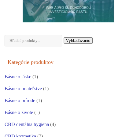
Hľadať:
Vyhľadávanie
Kategórie produktov
Básne o láske
(1)
Básne o priateľstve
(1)
Básne o prírode
(1)
Básne o živote
(1)
CBD dentálna hygiena
(4)
CBD kozmetika
(7)