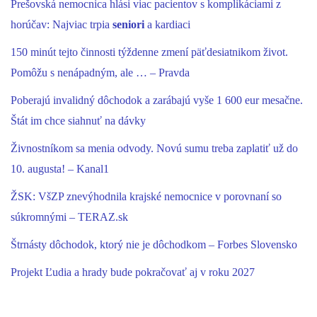
Prešovská nemocnica hlási viac pacientov s komplikáciami z
horúčav: Najviac trpia
seniori
a kardiaci
150 minút tejto činnosti týždenne zmení päťdesiatnikom život.
Pomôžu s nenápadným, ale … – Pravda
Poberajú invalidný dôchodok a zarábajú vyše 1 600 eur mesačne.
Štát im chce siahnuť na dávky
Živnostníkom sa menia odvody. Novú sumu treba zaplatiť už do
10. augusta! – Kanal1
ŽSK: VšZP znevýhodnila krajské nemocnice v porovnaní so
súkromnými – TERAZ.sk
Štrnásty dôchodok, ktorý nie je dôchodkom – Forbes Slovensko
Projekt Ľudia a hrady bude pokračovať aj v roku 2027