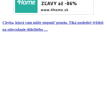
Chyba, ktorá vám môže stopnúť penziu. Tiká posledný týždeň
na odovzdanie dôležitého …