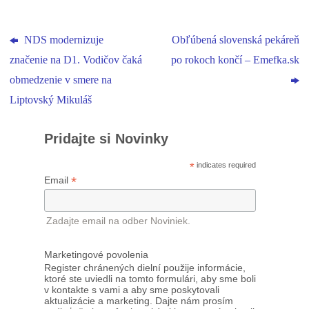
NDS modernizuje
Obľúbená slovenská pekáreň
značenie na D1. Vodičov čaká
po rokoch končí – Emefka.sk
obmedzenie v smere na
Liptovský Mikuláš
Pridajte si Novinky
*
indicates required
*
Email
Zadajte email na odber Noviniek.
Marketingové povolenia
Register chránených dielní použije informácie,
ktoré ste uviedli na tomto formulári, aby sme boli
v kontakte s vami a aby sme poskytovali
aktualizácie a marketing. Dajte nám prosím