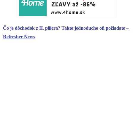
Čo je dôchodok z II. piliera? Takto jednoducho oň požiadate –
Refresher News