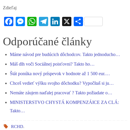
Zdieľaj
Fa
M
W
Te
Li
X
S
ce
es
ha
le
nk
ha
bo
se
ts
gr
ed
re
Odporúčané články
ok
ng
A
a
In
Máme návod pre budúcich dôchodcov. Takto jednoducho…
er
pp
m
Máš dlh voči Sociálnej poisťovni? Takto ho…
Štát ponúka nový príspevok v hodnote až 1 500 eur.…
Chceš vedieť výšku svojho dôchodku? Vypočítaš si ju…
Nemáte záujem naďalej pracovať ? Takto požiadate o…
MINISTERSTVO CHYSTÁ KOMPENZÁICE ZA CLÁ:
Takto…
RCHD
.