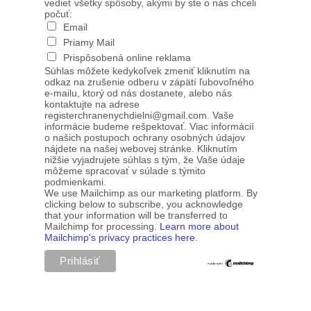
vedieť všetky spôsoby, akými by ste o nás chceli
počuť:
Email
Priamy Mail
Prispôsobená online reklama
Súhlas môžete kedykoľvek zmeniť kliknutím na
odkaz na zrušenie odberu v zápätí ľubovoľného
e-mailu, ktorý od nás dostanete, alebo nás
kontaktujte na adrese
registerchranenychdielni@gmail.com. Vaše
informácie budeme rešpektovať. Viac informácií
o našich postupoch ochrany osobných údajov
nájdete na našej webovej stránke. Kliknutím
nižšie vyjadrujete súhlas s tým, že Vaše údaje
môžeme spracovať v súlade s týmito
podmienkami.
We use Mailchimp as our marketing platform. By
clicking below to subscribe, you acknowledge
that your information will be transferred to
Mailchimp for processing.
Learn more about
Mailchimp's privacy practices here.