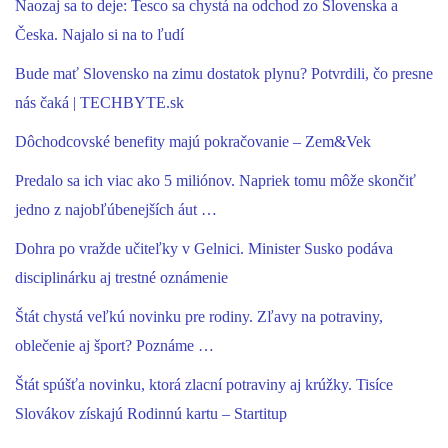
Naozaj sa to deje: Tesco sa chystá na odchod zo Slovenska a
Česka. Najalo si na to ľudí
Bude mať Slovensko na zimu dostatok plynu? Potvrdili, čo presne
nás čaká | TECHBYTE.sk
Dôchodcovské benefity majú pokračovanie – Zem&Vek
Predalo sa ich viac ako 5 miliónov. Napriek tomu môže skončiť
jedno z najobľúbenejších áut …
Dohra po vražde učiteľky v Gelnici. Minister Susko podáva
disciplinárku aj trestné oznámenie
Štát chystá veľkú novinku pre rodiny. Zľavy na potraviny,
oblečenie aj šport? Poznáme …
Štát spúšťa novinku, ktorá zlacní potraviny aj krúžky. Tisíce
Slovákov získajú Rodinnú kartu – Startitup