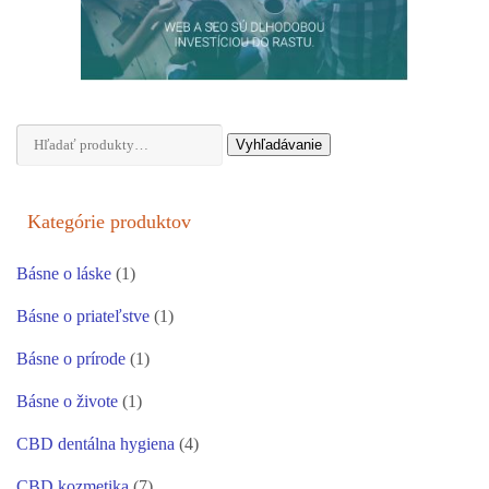
Hľadať:
Vyhľadávanie
Kategórie produktov
Básne o láske
(1)
Básne o priateľstve
(1)
Básne o prírode
(1)
Básne o živote
(1)
CBD dentálna hygiena
(4)
CBD kozmetika
(7)