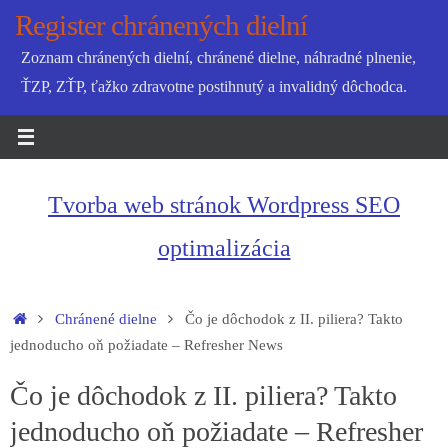
Skip
Register chránených dielní
to
Zoznam chránených dielní, chránené dielne, náhradné plnenie,
content
ŤZP, ZŤP, ťažko zdravotne postihnutý a invalidný dôchodca.
Tvorba web stránok Wordpress SEO
optimalizácia
Home
Chránené dielne
Čo je dôchodok z II. piliera? Takto
jednoducho oň požiadate – Refresher News
Čo je dôchodok z II. piliera? Takto
jednoducho oň požiadate – Refresher