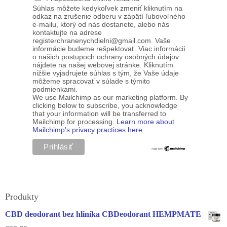
Súhlas môžete kedykoľvek zmeniť kliknutím na
odkaz na zrušenie odberu v zápätí ľubovoľného
e-mailu, ktorý od nás dostanete, alebo nás
kontaktujte na adrese
registerchranenychdielni@gmail.com. Vaše
informácie budeme rešpektovať. Viac informácií
o našich postupoch ochrany osobných údajov
nájdete na našej webovej stránke. Kliknutím
nižšie vyjadrujete súhlas s tým, že Vaše údaje
môžeme spracovať v súlade s týmito
podmienkami.
We use Mailchimp as our marketing platform. By
clicking below to subscribe, you acknowledge
that your information will be transferred to
Mailchimp for processing.
Learn more about
Mailchimp's privacy practices here.
Produkty
CBD deodorant bez hliníka CBDeodorant HEMPMATE