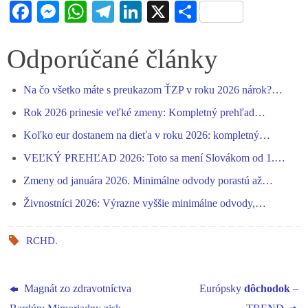
Fa
M
W
Te
Li
X
S
ce
es
ha
le
nk
ha
bo
se
ts
gr
ed
re
Odporúčané články
ok
ng
A
a
In
Na čo všetko máte s preukazom ŤZP v roku 2026 nárok?…
er
pp
m
Rok 2026 prinesie veľké zmeny: Kompletný prehľad…
Koľko eur dostanem na dieťa v roku 2026: kompletný…
VEĽKÝ PREHĽAD 2026: Toto sa mení Slovákom od 1.…
Zmeny od januára 2026. Minimálne odvody porastú až…
Živnostníci 2026: Výrazne vyššie minimálne odvody,…
RCHD
.
Magnát zo zdravotníctva
Európsky
dôchodok
–