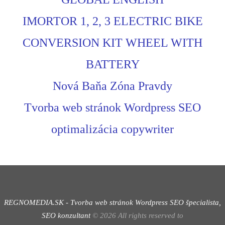
IMORTOR 1, 2, 3 ELECTRIC BIKE
CONVERSION KIT WHEEL WITH
BATTERY
Nová Baňa Zóna Pravdy
Tvorba web stránok Wordpress SEO
optimalizácia copywriter
REGNOMEDIA.SK - Tvorba web stránok Wordpress
SEO špecialista,
SEO konzultant
©
2026
All rights reserved to