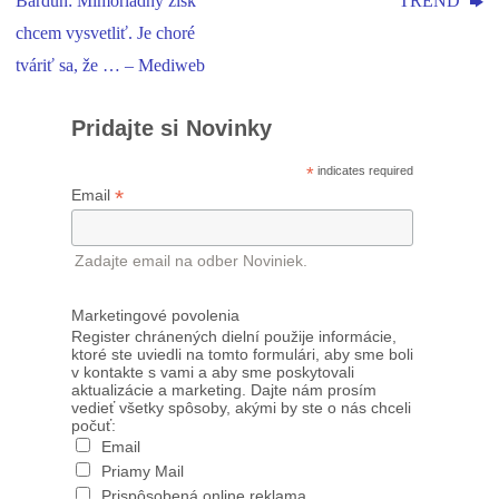
Bardún: Mimoriadny zisk
TREND
chcem vysvetliť. Je choré
tváriť sa, že … – Mediweb
Pridajte si Novinky
*
indicates required
*
Email
Zadajte email na odber Noviniek.
Marketingové povolenia
Register chránených dielní použije informácie,
ktoré ste uviedli na tomto formulári, aby sme boli
v kontakte s vami a aby sme poskytovali
aktualizácie a marketing. Dajte nám prosím
vedieť všetky spôsoby, akými by ste o nás chceli
počuť:
Email
Priamy Mail
Prispôsobená online reklama