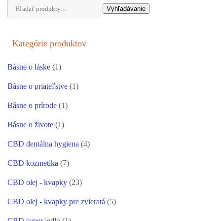
Hľadať:
Vyhľadávanie
Kategórie produktov
Básne o láske
(1)
Básne o priateľstve
(1)
Básne o prírode
(1)
Básne o živote
(1)
CBD dentálna hygiena
(4)
CBD kozmetika
(7)
CBD olej - kvapky
(23)
CBD olej - kvapky pre zvieratá
(5)
CBD super jedlo
(1)