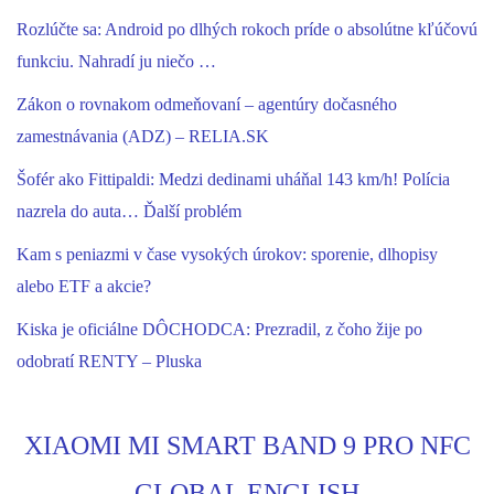
Rozlúčte sa: Android po dlhých rokoch príde o absolútne kľúčovú
funkciu. Nahradí ju niečo …
Zákon o rovnakom odmeňovaní – agentúry dočasného
zamestnávania (ADZ) – RELIA.SK
Šofér ako Fittipaldi: Medzi dedinami uháňal 143 km/h! Polícia
nazrela do auta… Ďalší problém
Kam s peniazmi v čase vysokých úrokov: sporenie, dlhopisy
alebo ETF a akcie?
Kiska je oficiálne DÔCHODCA: Prezradil, z čoho žije po
odobratí RENTY – Pluska
XIAOMI MI SMART BAND 9 PRO NFC
GLOBAL ENGLISH