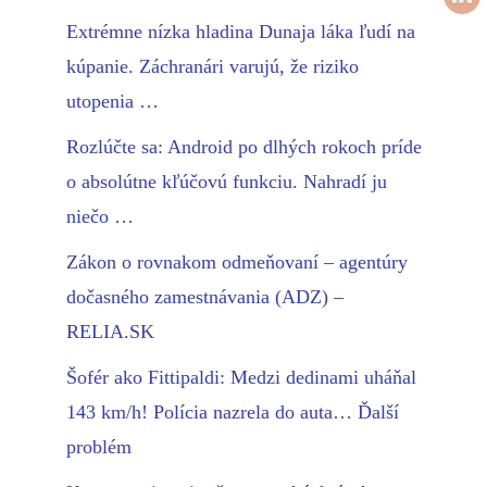
Extrémne nízka hladina Dunaja láka ľudí na
kúpanie. Záchranári varujú, že riziko
utopenia …
Rozlúčte sa: Android po dlhých rokoch príde
o absolútne kľúčovú funkciu. Nahradí ju
niečo …
Zákon o rovnakom odmeňovaní – agentúry
dočasného zamestnávania (ADZ) –
RELIA.SK
Šofér ako Fittipaldi: Medzi dedinami uháňal
143 km/h! Polícia nazrela do auta… Ďalší
problém