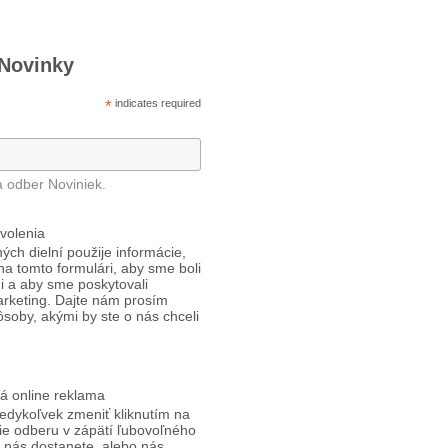
 Novinky
*
indicates required
a odber Noviniek.
volenia
ých dielní použije informácie,
 na tomto formulári, aby sme boli
i a aby sme poskytovali
arketing. Dajte nám prosím
ôsoby, akými by ste o nás chceli
á online reklama
edykoľvek zmeniť kliknutím na
ie odberu v zápätí ľubovoľného
d nás dostanete, alebo nás