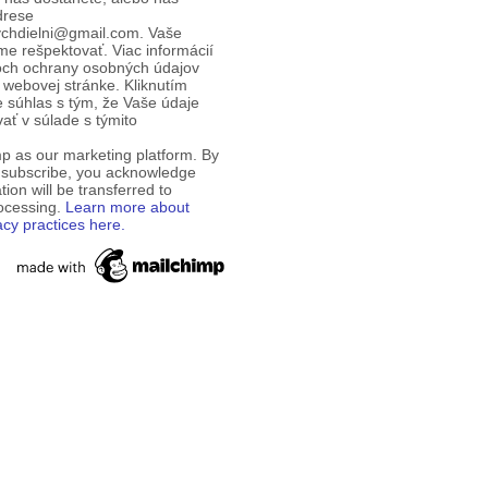
drese
ychdielni@gmail.com. Vaše
e rešpektovať. Viac informácií
och ochrany osobných údajov
 webovej stránke. Kliknutím
te súhlas s tým, že Vaše údaje
ť v súlade s týmito
p as our marketing platform. By
o subscribe, you acknowledge
tion will be transferred to
rocessing.
Learn more about
acy practices here.