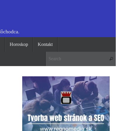
dôchodca.
o
Horoskop
Kontakt
Search 
Search