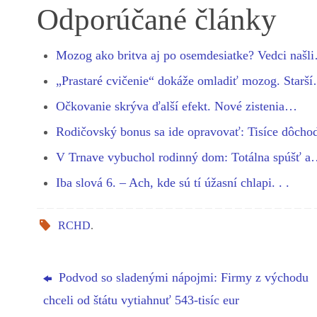
bo
se
ts
gr
ed
re
Odporúčané články
ok
ng
A
a
In
er
pp
m
Mozog ako britva aj po osemdesiatke? Vedci našl
„Prastaré cvičenie“ dokáže omladiť mozog. Starš
Očkovanie skrýva ďalší efekt. Nové zistenia…
Rodičovský bonus sa ide opravovať: Tisíce dôch
V Trnave vybuchol rodinný dom: Totálna spúšť 
Iba slová 6. – Ach, kde sú tí úžasní chlapi. . .
RCHD
.
Podvod so sladenými nápojmi: Firmy z východu
chceli od štátu vytiahnuť 543-tisíc eur