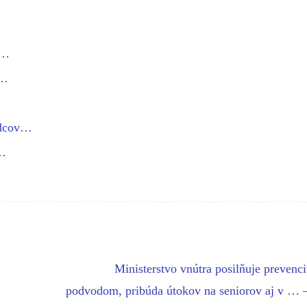
i…
í…
odcov…
a…
Ministerstvo vnútra posilňuje prevenci
podvodom, pribúda útokov na seniorov aj v … 