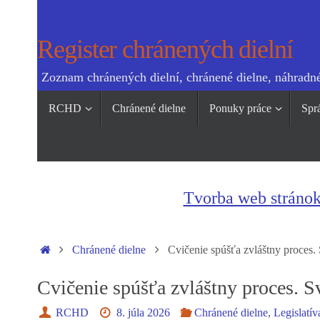
Skip
to
Register chránených dielní
content
Zoznam chránených dielní, chránené dielne, náhradné
Skip
RCHD
Chránené dielne
Ponuky práce
Spr
to
content
Tvorba web stráno
Home
Chránené dielne
Cvičenie spúšťa zvláštny proces.
Cvičenie spúšťa zvláštny proces. S
RCHD
8. júla 2026
Chránené dielne
,
Legislatív