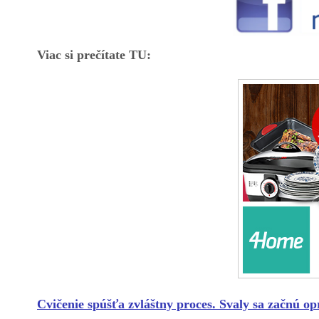
Viac si prečítate TU:
Cvičenie spúšťa zvláštny proces. Svaly sa začnú o