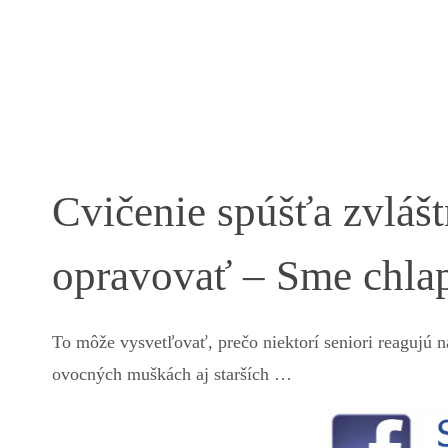
Cvičenie spúšťa zvlášt
opravovať – Sme chla
To môže vysvetľovať, prečo niektorí seniori reagujú na
ovocných muškách aj starších …