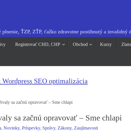
 plnenie, ŤZP, ZŤP, ťažko zdravotne postihnutý a invalidný 
ávy
Registrovať CHD, CHP
Obchod
Kurzy
Zlat
k Wordpress SEO optimalizácia
 Svaly sa začnú opravovať – Sme chlapi
valy sa začnú opravovať – Sme chlapi
a
,
Novinky
,
Príspevky
,
Správy
,
Zákony
,
Zaujímavosti