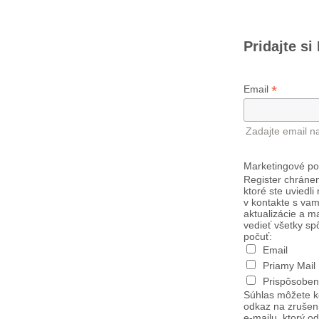
Pridajte si
*
Email
Zadajte email n
Marketingové po
Register chránen
ktoré ste uviedli
v kontakte s vam
aktualizácie a m
vedieť všetky sp
počuť:
Email
Priamy Mail
Prispôsoben
Súhlas môžete k
odkaz na zrušen
e-mailu, ktorý o