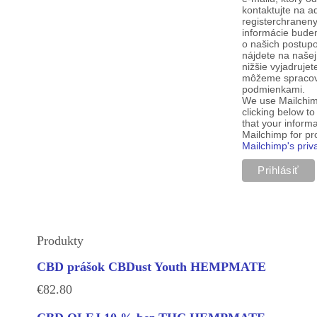
kontaktujte na a
registerchranen
informácie budem
o našich postup
nájdete na našej
nižšie vyjadruje
môžeme spracova
podmienkami.
We use Mailchim
clicking below t
that your informa
Mailchimp for p
Mailchimp's priv
Produkty
CBD prášok CBDust Youth HEMPMATE
€
82.80