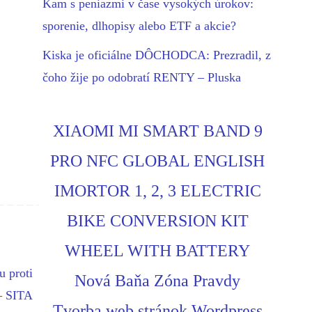
Kam s peniazmi v čase vysokých úrokov:
sporenie, dlhopisy alebo ETF a akcie?
Kiska je oficiálne DÔCHODCA: Prezradil, z
čoho žije po odobratí RENTY – Pluska
XIAOMI MI SMART BAND 9
PRO NFC GLOBAL ENGLISH
IMORTOR 1, 2, 3 ELECTRIC
BIKE CONVERSION KIT
WHEEL WITH BATTERY
u proti
Nová Baňa Zóna Pravdy
– SITA
Tvorba web stránok Wordpress