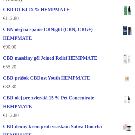
CBD OLEJ 15 % HEMPMATE
€
112.80
CBN olej na spanie CBNight (CBN, CBG+)
HEMPMATE
€
90.00
CBD masážny gél Joined Relief HEMPMATE
€
55.20
CBD prášok CBDust Youth HEMPMATE
€
82.80
CBD olej pre zvieratá 15 % Pet Concentrate
HEMPMATE
€
112.80
CBD denný krém proti vráskam Sativa Omorfia