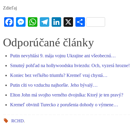
Zdieľaj
Fa
M
W
Te
Li
X
S
ce
es
ha
le
nk
ha
bo
se
ts
gr
ed
re
Odporúčané články
ok
ng
A
a
In
Putin nevyhlási 9. mája vojnu Ukrajine ani všeobecnú…
er
pp
m
Smutný pohľad na hollywoodsku hviezdu: Och, vyzerá hrozne!
Koniec bez veľkého triumfu? Kremeľ vraj chystá…
Putin cíti vo vzduchu najhoršie. Jeho bývalý…
Elton John má svojho verného dvojníka: Ktorý je ten pravý?
Kremeľ obvinil Turecko z porušenia dohody o výmene…
RCHD
.