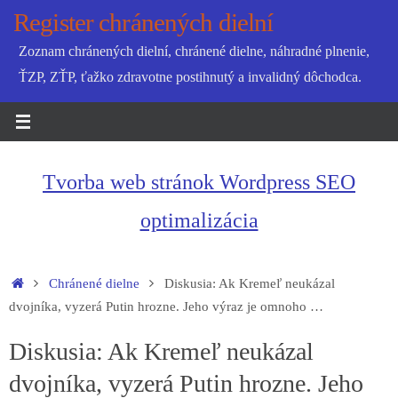
Skip
Register chránených dielní
to
Zoznam chránených dielní, chránené dielne, náhradné plnenie,
content
ŤZP, ZŤP, ťažko zdravotne postihnutý a invalidný dôchodca.
Tvorba web stránok Wordpress SEO
optimalizácia
Home
Chránené dielne
Diskusia: Ak Kremeľ neukázal
dvojníka, vyzerá Putin hrozne. Jeho výraz je omnoho …
Diskusia: Ak Kremeľ neukázal
dvojníka, vyzerá Putin hrozne. Jeho