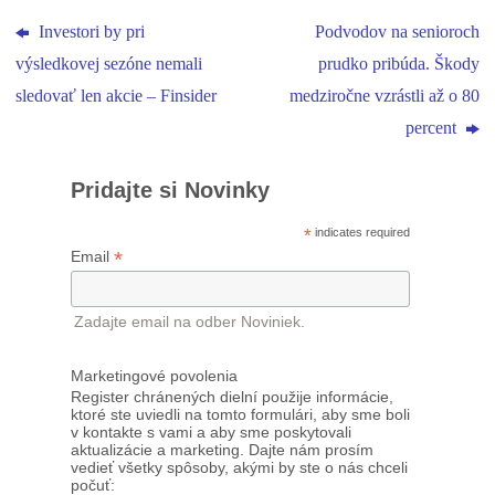
Investori by pri
Podvodov na senioroch
výsledkovej sezóne nemali
prudko pribúda. Škody
sledovať len akcie – Finsider
medziročne vzrástli až o 80
percent
Pridajte si Novinky
*
indicates required
*
Email
Zadajte email na odber Noviniek.
Marketingové povolenia
Register chránených dielní použije informácie,
ktoré ste uviedli na tomto formulári, aby sme boli
v kontakte s vami a aby sme poskytovali
aktualizácie a marketing. Dajte nám prosím
vedieť všetky spôsoby, akými by ste o nás chceli
počuť: