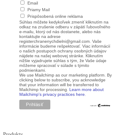
Email
Priamy Mail
Prispôsobená online reklama
Súhlas môžete kedykoľvek zmeniť kliknutím na
odkaz na zrušenie odberu v zápätí ľubovoľného
e-mailu, ktorý od nás dostanete, alebo nás
kontaktujte na adrese
registerchranenychdielni@gmail.com. Vaše
informácie budeme rešpektovať. Viac informácií
o našich postupoch ochrany osobných údajov
nájdete na našej webovej stránke. Kliknutím
nižšie vyjadrujete súhlas s tým, že Vaše údaje
môžeme spracovať v súlade s týmito
podmienkami.
We use Mailchimp as our marketing platform. By
clicking below to subscribe, you acknowledge
that your information will be transferred to
Mailchimp for processing.
Learn more about
Mailchimp's privacy practices here.
Produkty