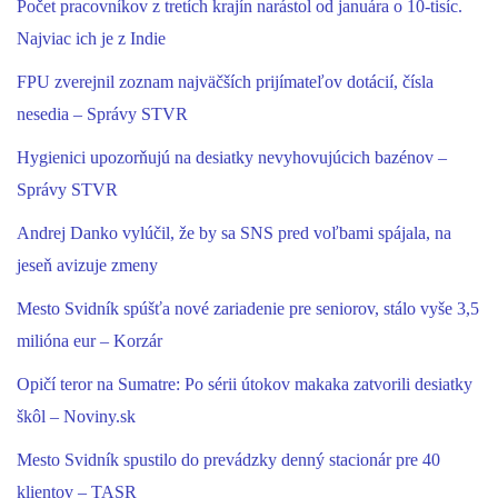
Počet pracovníkov z tretích krajín narástol od januára o 10-tisíc.
Najviac ich je z Indie
FPU zverejnil zoznam najväčších prijímateľov dotácií, čísla
nesedia – Správy STVR
Hygienici upozorňujú na desiatky nevyhovujúcich bazénov –
Správy STVR
Andrej Danko vylúčil, že by sa SNS pred voľbami spájala, na
jeseň avizuje zmeny
Mesto Svidník spúšťa nové zariadenie pre seniorov, stálo vyše 3,5
milióna eur – Korzár
Opičí teror na Sumatre: Po sérii útokov makaka zatvorili desiatky
škôl – Noviny.sk
Mesto Svidník spustilo do prevádzky denný stacionár pre 40
klientov – TASR