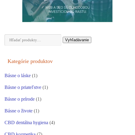
Hľadať:
Vyhľadávanie
Kategórie produktov
Básne o láske
(1)
Básne o priateľstve
(1)
Básne o prírode
(1)
Básne o živote
(1)
CBD dentálna hygiena
(4)
CBD kozmetika
(7)