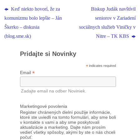
Keď niekto hovorí, že za
Biskup Judák navštívil
komunizmu bolo lepšie – Ján
seniorov v Zariadení
Škerko – diskusia
sociálnych služieb Viničky v
(blog.sme.sk)
Nitre – TK KBS
Pridajte si Novinky
*
indicates required
*
Email
Zadajte email na odber Noviniek.
Marketingové povolenia
Register chránených dielní použije informácie,
ktoré ste uviedli na tomto formulári, aby sme boli
v kontakte s vami a aby sme poskytovali
aktualizácie a marketing. Dajte nám prosím
vedieť všetky spôsoby, akými by ste o nás chceli
počuť: