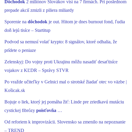
Dôchodok
2 miliónov Slovákov visí na 7 firmách. Pri poslednom
prepade akcií zmizli z piliera miliardy
Sporenie na
dôchodok
je out. Hitom je dnes burnout fond, ľudia
doň lejú tisíce – Startitup
Podvod sa nemusí volať krypto: 8 signálov, ktoré odhalia, že
prídete o peniaze
Zelenskyj: Do vojny proti Ukrajinu môžu nasadiť desaťtisíce
vojakov z KĽDR – Správy STVR
Po vražde učiteľky v Gelnici mal o sirotské žiadať otec vo väzbe |
Košicak.sk
Bojuje o liek, ktorý jej pomáha žiť: Linde pre zriedkavú mutáciu
cystickej fibrózy
poisťovňa
…
Od reforiem k improvizácii. Slovensko sa zmenilo na nepoznanie
– TREND