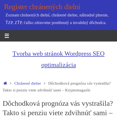
Skip
Register chránených dielní
to
Zoznam chránených dielní, chránené dielne, náhradné plnenie,
content
ŤZP, ZŤP, ťažko zdravotne postihnutý a invalidný dôchodca.
Tvorba web stránok Wordpress SEO
optimalizácia
Home
Chránené dielne
Dôchodková prognóza vás vystrašila?
Takto si penziu viete zdvihnúť sami – Kryptomagazín
Dôchodková prognóza vás vystrašila?
Takto si penziu viete zdvihnúť sami –