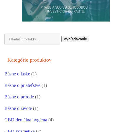
Hľadať:
Vyhľadávanie
Kategórie produktov
Básne o láske
(1)
Básne o priateľstve
(1)
Básne o prírode
(1)
Básne o živote
(1)
CBD dentálna hygiena
(4)
CBD kozmetika
(7)