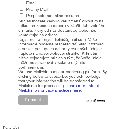
Email
Priamy Mail
Prispôsobená online reklama
Súhlas môžete kedykoľvek zmeniť kliknutím na
odkaz na zrušenie odberu v zápätí ľubovoľného
e-mailu, ktorý od nás dostanete, alebo nás
kontaktujte na adrese
registerchranenychdielni@gmail.com. Vaše
informácie budeme rešpektovať. Viac informácií
o našich postupoch ochrany osobných údajov
nájdete na našej webovej stránke. Kliknutím
nižšie vyjadrujete súhlas s tým, že Vaše údaje
môžeme spracovať v súlade s týmito
podmienkami.
We use Mailchimp as our marketing platform. By
clicking below to subscribe, you acknowledge
that your information will be transferred to
Mailchimp for processing.
Learn more about
Mailchimp's privacy practices here.
Produkty