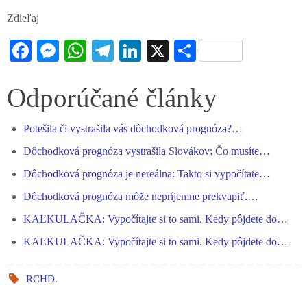
Zdieľaj
Fa
M
W
Te
Li
X
S
ce
es
ha
le
nk
ha
bo
se
ts
gr
ed
re
Odporúčané články
ok
ng
A
a
In
Potešila či vystrašila vás dôchodková prognóza?…
er
pp
m
Dôchodková prognóza vystrašila Slovákov: Čo musíte…
Dôchodková prognóza je nereálna: Takto si vypočítate…
Dôchodková prognóza môže nepríjemne prekvapiť.…
KAĽKULAČKA: Vypočítajte si to sami. Kedy pôjdete do…
KAĽKULAČKA: Vypočítajte si to sami. Kedy pôjdete do…
RCHD
.