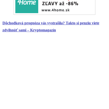
Dôchodková prognóza vás vystrašila? Takto si penziu viete
zdvihnúť sami – Kryptomagazín