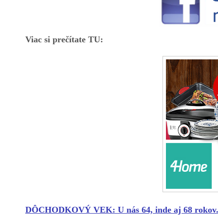
Viac si prečítate TU:
DÔCHODKOVÝ VEK: U nás 64, inde aj 68 rokov. Bud