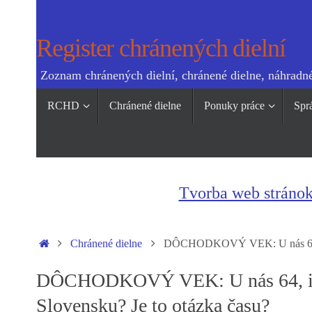
Skip
to
Register chránených dielní
content
Zoznam chránených dielní, chránené dielne, náhradné
Skip
RCHD
Chránené dielne
Ponuky práce
Spr
to
content
Tvorba web stráno
Home
Chránené dielne
DÔCHODKOVÝ VEK: U nás 64, inde
DÔCHODKOVÝ VEK: U nás 64, inde 
Slovensku? Je to otázka času?