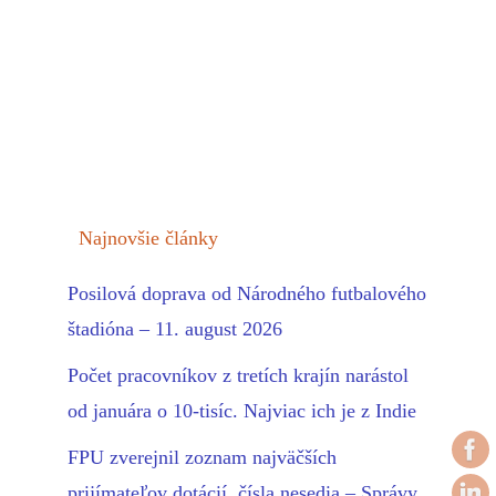
Najnovšie články
Posilová doprava od Národného futbalového
štadióna – 11. august 2026
Počet pracovníkov z tretích krajín narástol
od januára o 10-tisíc. Najviac ich je z Indie
FPU zverejnil zoznam najväčších
prijímateľov dotácií, čísla nesedia – Správy