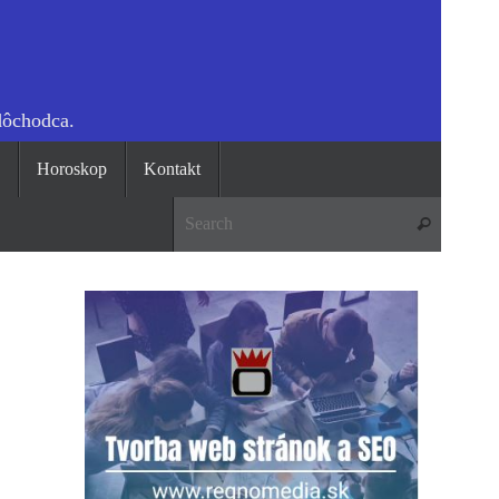
dôchodca.
o
Horoskop
Kontakt
Search 
Search