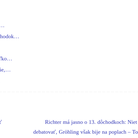
o…
ôchodok…
oľko…
zie,…
…
ť
Richter má jasno o 13. dôchodkoch: Nie
debatovať, Gröhling však bije na poplach – T