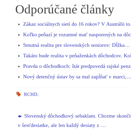
bo
se
ts
gr
ed
re
Odporúčané články
ok
ng
A
a
In
er
pp
m
Zákaz sociálnych sietí do 16 rokov? V Austrálii t
Koľko peňazí je rozumné mať nasporených na d
Smutná realita pre slovenských seniorov: Dĺžka…
Takáto bude realita v peňaženkách dôchodcov. K
Pravda o dôchodkoch: štát predpovedá rajské pen
Nový detenčný ústav by sa mal zapĺňať v marci,
RCHD
.
Slovenský dôchodkový sebaklam. Chceme skonči
v šesťdesiatke, ale len každý desiaty z …