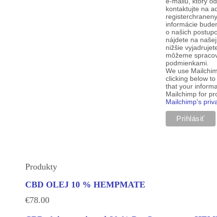
e-mailu, ktorý o
kontaktujte na a
registerchranen
informácie budem
o našich postup
nájdete na našej
nižšie vyjadruje
môžeme spracova
podmienkami.
We use Mailchim
clicking below t
that your informa
Mailchimp for p
Mailchimp's priv
Produkty
CBD OLEJ 10 % HEMPMATE
€
78.00