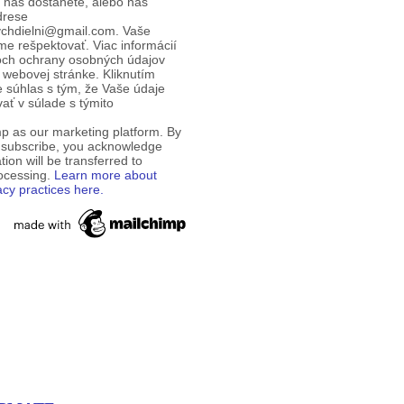
d nás dostanete, alebo nás
drese
ychdielni@gmail.com. Vaše
e rešpektovať. Viac informácií
och ochrany osobných údajov
 webovej stránke. Kliknutím
te súhlas s tým, že Vaše údaje
ť v súlade s týmito
p as our marketing platform. By
o subscribe, you acknowledge
tion will be transferred to
rocessing.
Learn more about
acy practices here.