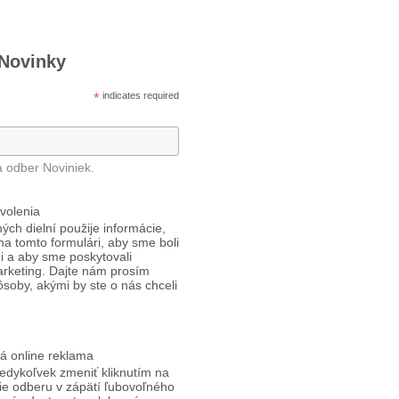
 Novinky
*
indicates required
a odber Noviniek.
volenia
ých dielní použije informácie,
 na tomto formulári, aby sme boli
i a aby sme poskytovali
arketing. Dajte nám prosím
ôsoby, akými by ste o nás chceli
á online reklama
edykoľvek zmeniť kliknutím na
ie odberu v zápätí ľubovoľného