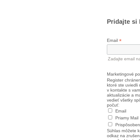
Pridajte si
*
Email
Zadajte email n
Marketingové po
Register chránen
ktoré ste uviedli
v kontakte s vam
aktualizácie a m
vedieť všetky sp
počuť:
Email
Priamy Mail
Prispôsoben
Súhlas môžete k
odkaz na zrušen