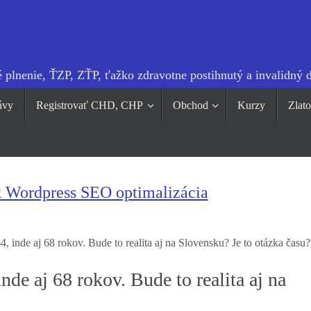
 plnenie, ŤZP, ZŤP, ťažko zdravotne postihnutý a invalidný 
ávy
Registrovať CHD, CHP
Obchod
Kurzy
Zlat
k Wordpress SEO optimalizácia
 aj 68 rokov. Bude to realita aj na Slovensku? Je to otázka času?
aj 68 rokov. Bude to realita aj na