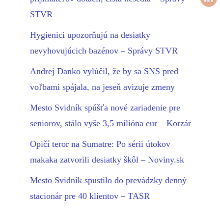
STVR
Hygienici upozorňujú na desiatky
nevyhovujúcich bazénov – Správy STVR
Andrej Danko vylúčil, že by sa SNS pred
voľbami spájala, na jeseň avizuje zmeny
Mesto Svidník spúšťa nové zariadenie pre
seniorov, stálo vyše 3,5 milióna eur – Korzár
Opičí teror na Sumatre: Po sérii útokov
makaka zatvorili desiatky škôl – Noviny.sk
Mesto Svidník spustilo do prevádzky denný
stacionár pre 40 klientov – TASR