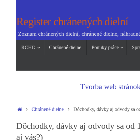
Skip
to
Register chránených dielní
content
Zoznam chránených dielní, chránené dielne, náhradné
Skip
RCHD
Chránené dielne
Ponuky práce
Spr
to
content
Tvorba web stráno
Home
Chránené dielne
Dôchodky, dávky aj odvody sa od 
Dôchodky, dávky aj odvody sa od 1.
aj vás?)