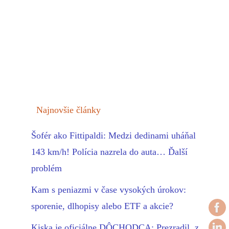
Najnovšie články
Šofér ako Fittipaldi: Medzi dedinami uháňal
143 km/h! Polícia nazrela do auta… Ďalší
problém
Kam s peniazmi v čase vysokých úrokov:
sporenie, dlhopisy alebo ETF a akcie?
Kiska je oficiálne DÔCHODCA: Prezradil, z