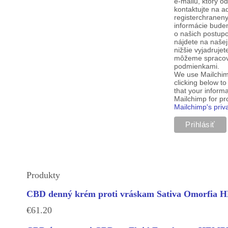
e-mailu, ktorý o
kontaktujte na a
registerchranen
informácie budem
o našich postup
nájdete na našej
nižšie vyjadruje
môžeme spracova
podmienkami.
We use Mailchim
clicking below t
that your informa
Mailchimp for p
Mailchimp's priv
Produkty
CBD denný krém proti vráskam Sativa Omorfi
€
61.20