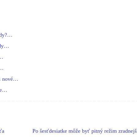
vody?…
ody…
o…
e…
si nové…
re…
ťa
Po šesťdesiatke môže byť pitný režim zradnejš