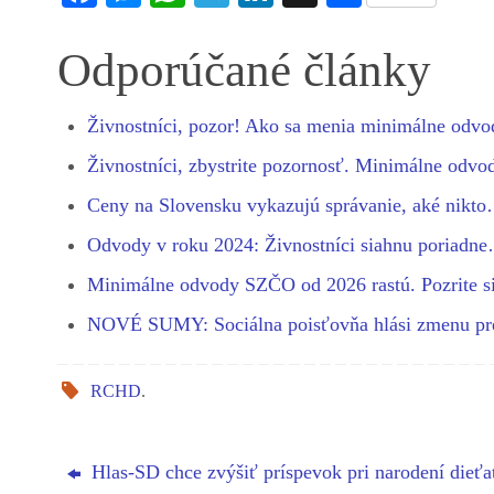
ce
es
ha
le
nk
ha
bo
se
ts
gr
ed
re
Odporúčané články
ok
ng
A
a
In
er
pp
m
Živnostníci, pozor! Ako sa menia minimálne od
Živnostníci, zbystrite pozornosť. Minimálne odv
Ceny na Slovensku vykazujú správanie, aké nikt
Odvody v roku 2024: Živnostníci siahnu poriadn
Minimálne odvody SZČO od 2026 rastú. Pozrite 
NOVÉ SUMY: Sociálna poisťovňa hlási zmenu p
RCHD
.
Hlas-SD chce zvýšiť príspevok pri narodení dieťa