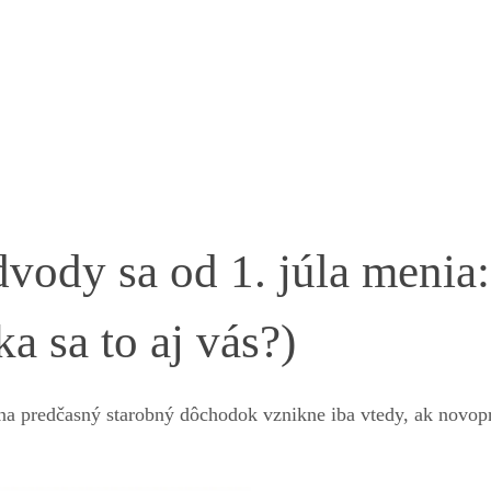
vody sa od 1. júla menia:
a sa to aj vás?)
k na predčasný starobný dôchodok vznikne iba vtedy, ak novop