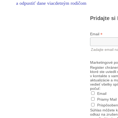
a odpustiť dane viacdetným rodičom
Pridajte si
*
Email
Zadajte email n
Marketingové po
Register chránen
ktoré ste uviedli
v kontakte s vam
aktualizácie a m
vedieť všetky sp
počuť:
Email
Priamy Mail
Prispôsoben
Súhlas môžete k
odkaz na zrušen