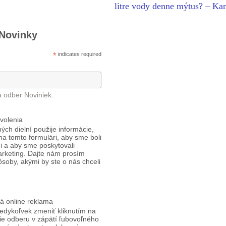
litre vody denne mýtus? – Ka
 Novinky
*
indicates required
a odber Noviniek.
volenia
ých dielní použije informácie,
 na tomto formulári, aby sme boli
i a aby sme poskytovali
arketing. Dajte nám prosím
ôsoby, akými by ste o nás chceli
á online reklama
edykoľvek zmeniť kliknutím na
ie odberu v zápätí ľubovoľného