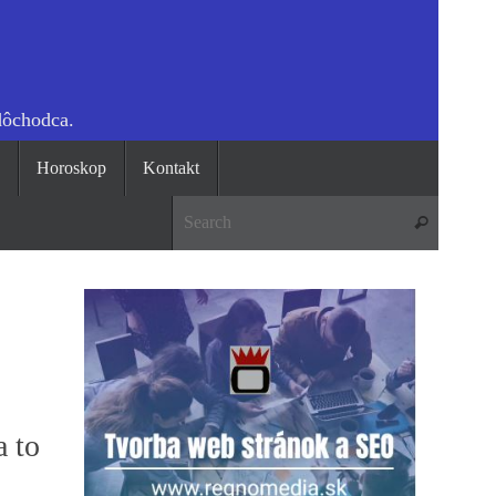
dôchodca.
o
Horoskop
Kontakt
Search 
Search
a to