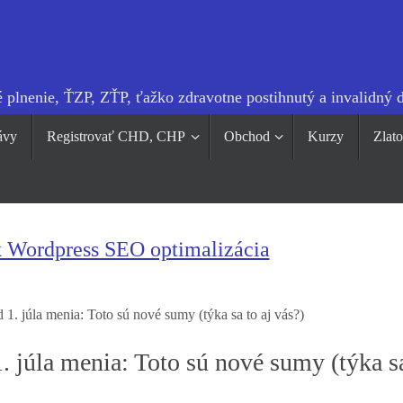
 plnenie, ŤZP, ZŤP, ťažko zdravotne postihnutý a invalidný 
ávy
Registrovať CHD, CHP
Obchod
Kurzy
Zlat
k Wordpress SEO optimalizácia
1. júla menia: Toto sú nové sumy (týka sa to aj vás?)
 júla menia: Toto sú nové sumy (týka s