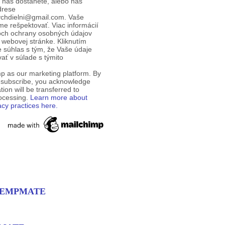
d nás dostanete, alebo nás
drese
ychdielni@gmail.com. Vaše
e rešpektovať. Viac informácií
och ochrany osobných údajov
 webovej stránke. Kliknutím
te súhlas s tým, že Vaše údaje
ť v súlade s týmito
p as our marketing platform. By
o subscribe, you acknowledge
tion will be transferred to
rocessing.
Learn more about
acy practices here.
a HEMPMATE