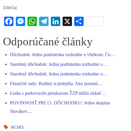
Zdieľaj
Fa
M
W
Te
Li
X
S
ce
es
ha
le
nk
ha
bo
se
ts
gr
ed
re
Odporúčané články
ok
ng
A
a
In
Dôchodok: Jedna podmienka rozhodne o všetkom. Čo…
er
pp
m
Starobný dôchodok: Jedna podmienka rozhodne o…
Starobný dôchodok: Jedna podmienka rozhodne o…
Finančné rady: Rodiny si polepšia. Ako porastú…
Ľudia s parkovacím preukazom ŤZP môžu získať…
POVINNOSŤ PRI 13. DÔCHODKU: Jedna skupina
Slovákov…
RCHD
.