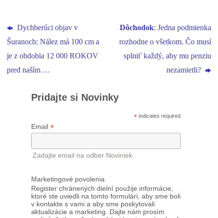
Dychberúci objav v
Dôchodok
: Jedna podmienka
Šuranoch: Nález má 100 cm a
rozhodne o všetkom. Čo musí
je z obdobia 12 000 ROKOV
splniť každý, aby mu penziu
pred naším …
nezamietli?
Pridajte si Novinky
*
indicates required
*
Email
Zadajte email na odber Noviniek.
Marketingové povolenia
Register chránených dielní použije informácie,
ktoré ste uviedli na tomto formulári, aby sme boli
v kontakte s vami a aby sme poskytovali
aktualizácie a marketing. Dajte nám prosím