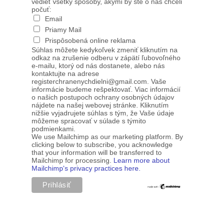
vedieť všetky spôsoby, akými by ste o nás chceli
počuť:
Email
Priamy Mail
Prispôsobená online reklama
Súhlas môžete kedykoľvek zmeniť kliknutím na
odkaz na zrušenie odberu v zápätí ľubovoľného
e-mailu, ktorý od nás dostanete, alebo nás
kontaktujte na adrese
registerchranenychdielni@gmail.com. Vaše
informácie budeme rešpektovať. Viac informácií
o našich postupoch ochrany osobných údajov
nájdete na našej webovej stránke. Kliknutím
nižšie vyjadrujete súhlas s tým, že Vaše údaje
môžeme spracovať v súlade s týmito
podmienkami.
We use Mailchimp as our marketing platform. By
clicking below to subscribe, you acknowledge
that your information will be transferred to
Mailchimp for processing.
Learn more about
Mailchimp's privacy practices here.