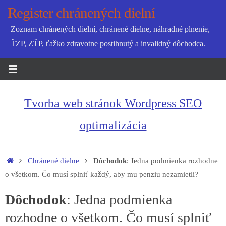
Skip
Register chránených dielní
to
Zoznam chránených dielní, chránené dielne, náhradné plnenie,
content
ŤZP, ZŤP, ťažko zdravotne postihnutý a invalidný dôchodca.
Tvorba web stránok Wordpress SEO
optimalizácia
Home
Chránené dielne
Dôchodok
: Jedna podmienka rozhodne
o všetkom. Čo musí splniť každý, aby mu penziu nezamietli?
Dôchodok
: Jedna podmienka
rozhodne o všetkom. Čo musí splniť