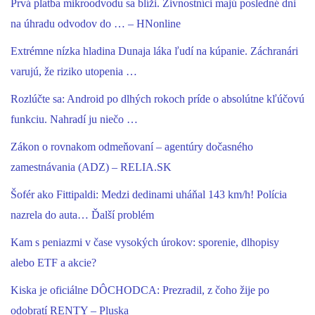
Prvá platba mikroodvodu sa blíži. Živnostníci majú posledné dni
na úhradu odvodov do … – HNonline
Extrémne nízka hladina Dunaja láka ľudí na kúpanie. Záchranári
varujú, že riziko utopenia …
Rozlúčte sa: Android po dlhých rokoch príde o absolútne kľúčovú
funkciu. Nahradí ju niečo …
Zákon o rovnakom odmeňovaní – agentúry dočasného
zamestnávania (ADZ) – RELIA.SK
Šofér ako Fittipaldi: Medzi dedinami uháňal 143 km/h! Polícia
nazrela do auta… Ďalší problém
Kam s peniazmi v čase vysokých úrokov: sporenie, dlhopisy
alebo ETF a akcie?
Kiska je oficiálne DÔCHODCA: Prezradil, z čoho žije po
odobratí RENTY – Pluska