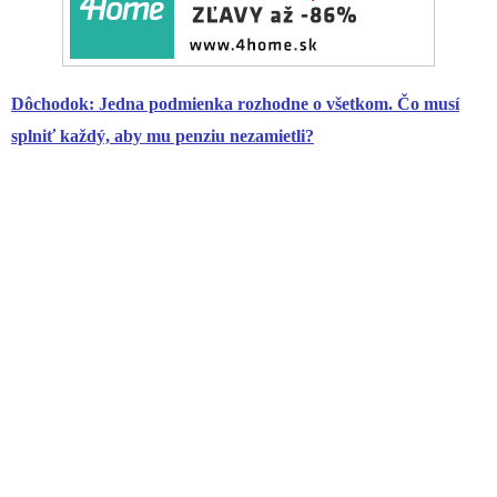
Dôchodok
: Jedna podmienka rozhodne o všetkom. Čo musí
splniť každý, aby mu penziu nezamietli?