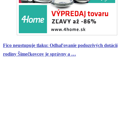
Fico neustupuje tlaku: Odhaľovanie podozrivých dotácií
rodiny Šimečkovcov je správny a …