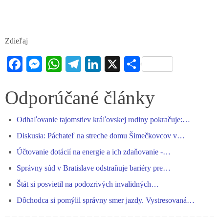
Zdieľaj
Fa
M
W
Te
Li
X
S
ce
es
ha
le
nk
ha
bo
se
ts
gr
ed
re
Odporúčané články
ok
ng
A
a
In
Odhaľovanie tajomstiev kráľovskej rodiny pokračuje:…
er
pp
m
Diskusia: Páchateľ na streche domu Šimečkovcov v…
Účtovanie dotácií na energie a ich zdaňovanie -…
Správny súd v Bratislave odstraňuje bariéry pre…
Štát si posvietil na podozrivých invalidných…
Dôchodca si pomýlil správny smer jazdy. Vystresovaná…