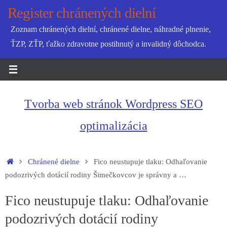
Skip
Register chránených dielní
to
Zoznam chránených dielní, chránené dielne, náhradné plnenie,
content
ŤZP, ZŤP, ťažko zdravotne postihnutý a invalidný dôchodca.
Tvorba web stránok Wordpress SEO
optimalizácia
Home
Chránené dielne
Fico neustupuje tlaku: Odhaľovanie
podozrivých dotácií rodiny Šimečkovcov je správny a …
Fico neustupuje tlaku: Odhaľovanie
podozrivých dotácií rodiny