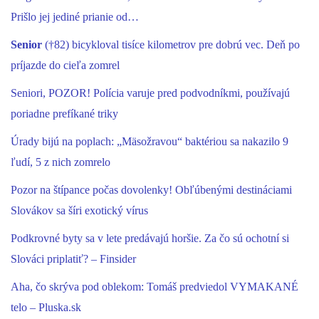
Prišlo jej jediné prianie od…
Senior
(†82) bicykloval tisíce kilometrov pre dobrú vec. Deň po
príjazde do cieľa zomrel
Seniori, POZOR! Polícia varuje pred podvodníkmi, používajú
poriadne prefíkané triky
Úrady bijú na poplach: „Mäsožravou“ baktériou sa nakazilo 9
ľudí, 5 z nich zomrelo
Pozor na štípance počas dovolenky! Obľúbenými destináciami
Slovákov sa šíri exotický vírus
Podkrovné byty sa v lete predávajú horšie. Za čo sú ochotní si
Slováci priplatiť? – Finsider
Aha, čo skrýva pod oblekom: Tomáš predviedol VYMAKANÉ
telo – Pluska.sk