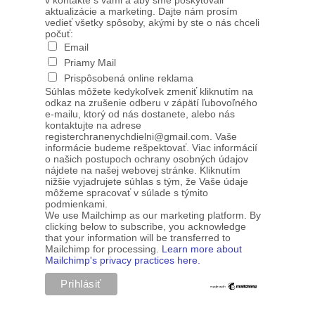
v kontakte s vami a aby sme poskytovali
aktualizácie a marketing. Dajte nám prosím
vedieť všetky spôsoby, akými by ste o nás chceli
počuť:
Email
Priamy Mail
Prispôsobená online reklama
Súhlas môžete kedykoľvek zmeniť kliknutím na
odkaz na zrušenie odberu v zápätí ľubovoľného
e-mailu, ktorý od nás dostanete, alebo nás
kontaktujte na adrese
registerchranenychdielni@gmail.com. Vaše
informácie budeme rešpektovať. Viac informácií
o našich postupoch ochrany osobných údajov
nájdete na našej webovej stránke. Kliknutím
nižšie vyjadrujete súhlas s tým, že Vaše údaje
môžeme spracovať v súlade s týmito
podmienkami.
We use Mailchimp as our marketing platform. By
clicking below to subscribe, you acknowledge
that your information will be transferred to
Mailchimp for processing.
Learn more about
Mailchimp's privacy practices here.