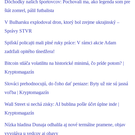
Dôchodky našich športovcov: Pochovali ma, ako legenda som pre
štát zomrel, pálil futbalista
V Bulharsku explodoval dron, ktorý bol zrejme ukrajinský –
Správy STVR
Spišskí policajti mali plné ruky práce: V rámci akcie Adam
zadržali opitého tínedžera!
Bitcoin stláča volatilitu na historické minimá, čo príde potom? |
Kryptomagazín
Slováci prehodnocujú, do čoho dať peniaze: Byty už nie sú jasná
voľba | Kryptomagazín
Wall Street si nechá zisky: AI bublina pošle účet úplne inde |
Kryptomagazín
Nízka hladina Dunaja odhalila aj nové termálne pramene, objav
vyvoláva u vedcov aj obavy