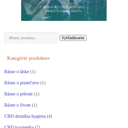
Hľadať:
Vyhľadávanie
Kategórie produktov
Básne o láske
(1)
Básne o priateľstve
(1)
Básne o prírode
(1)
Básne o živote
(1)
CBD dentálna hygiena
(4)
CBD kozmetika
(7)