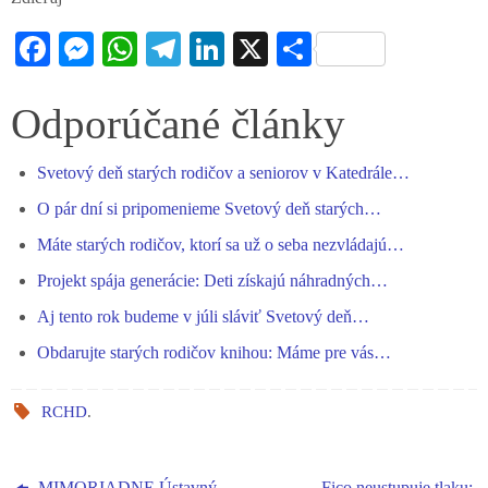
Fa
M
W
Te
Li
X
S
ce
es
ha
le
nk
ha
bo
se
ts
gr
ed
re
Odporúčané články
ok
ng
A
a
In
Svetový deň starých rodičov a seniorov v Katedrále…
er
pp
m
O pár dní si pripomenieme Svetový deň starých…
Máte starých rodičov, ktorí sa už o seba nezvládajú…
Projekt spája generácie: Deti získajú náhradných…
Aj tento rok budeme v júli sláviť Svetový deň…
Obdarujte starých rodičov knihou: Máme pre vás…
RCHD
.