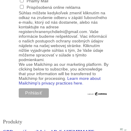
Priamy Mail
Prispôsobená online reklama
Súhlas môžete kedykoľvek zmeniť kliknutím na
odkaz na zrušenie odberu v zápätí ľubovoľného
e-mailu, ktorý od nás dostanete, alebo nás
kontaktujte na adrese
registerchranenychdielni@gmail.com. Vaše
informácie budeme rešpektovať. Viac informácií
o našich postupoch ochrany osobných údajov
nájdete na našej webovej stránke. Kliknutím
nižšie vyjadrujete súhlas s tým, že Vaše údaje
môžeme spracovať v súlade s týmito
podmienkami.
We use Mailchimp as our marketing platform. By
clicking below to subscribe, you acknowledge
that your information will be transferred to
Mailchimp for processing.
Learn more about
Mailchimp's privacy practices here.
Produkty