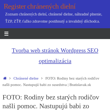
Skip
Register chránených dielní
to
Zoznam chránených dielní, chránené dielne, náhradné plnenie,
content
ŤZP, ZŤP, ťažko zdravotne postihnutý a invalidný dôchodca.
Tvorba web stránok Wordpress SEO
optimalizácia
Home
Chránené dielne
FOTO: Rodiny bez starých rodičov
našli pomoc. Nastupujú babi zo susedstva | Bratislavak.sk
FOTO: Rodiny bez starých rodičov
našli pomoc. Nastupujú babi zo