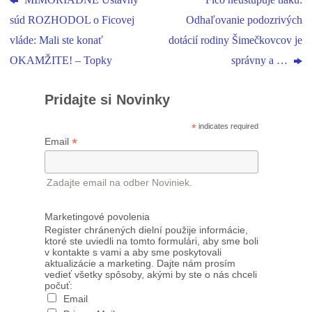
MIMORIADNE Ústavný
Fico neustupuje tlaku:
súd ROZHODOL o Ficovej
Odhaľovanie podozrivých
vláde: Mali ste konať
dotácií rodiny Šimečkovcov je
OKAMŽITE! – Topky
správny a …
Pridajte si Novinky
*
indicates required
*
Email
Zadajte email na odber Noviniek.
Marketingové povolenia
Register chránených dielní použije informácie,
ktoré ste uviedli na tomto formulári, aby sme boli
v kontakte s vami a aby sme poskytovali
aktualizácie a marketing. Dajte nám prosím
vedieť všetky spôsoby, akými by ste o nás chceli
počuť:
Email