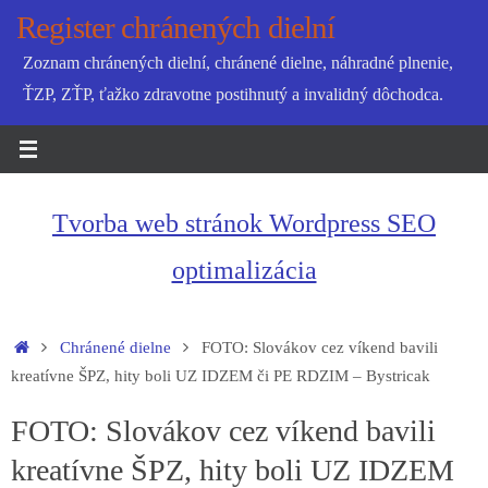
Skip
Register chránených dielní
to
Zoznam chránených dielní, chránené dielne, náhradné plnenie,
content
ŤZP, ZŤP, ťažko zdravotne postihnutý a invalidný dôchodca.
Tvorba web stránok Wordpress SEO
optimalizácia
Home
Chránené dielne
FOTO: Slovákov cez víkend bavili
kreatívne ŠPZ, hity boli UZ IDZEM či PE RDZIM – Bystricak
FOTO: Slovákov cez víkend bavili
kreatívne ŠPZ, hity boli UZ IDZEM