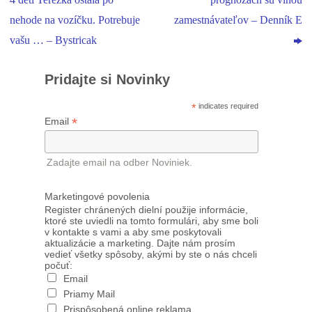
4 detí Terezka ostala po
prognózach sú vinou
nehode na vozíčku. Potrebuje
zamestnávateľov – Denník E
vašu … – Bystricak
Pridajte si Novinky
*
indicates required
*
Email
Zadajte email na odber Noviniek.
Marketingové povolenia
Register chránených dielní použije informácie,
ktoré ste uviedli na tomto formulári, aby sme boli
v kontakte s vami a aby sme poskytovali
aktualizácie a marketing. Dajte nám prosím
vedieť všetky spôsoby, akými by ste o nás chceli
počuť:
Email
Priamy Mail
Prispôsobená online reklama