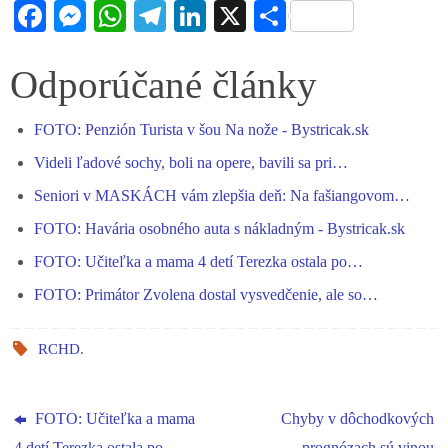
Fa
M
W
Te
Li
X
S
ce
es
ha
le
nk
ha
bo
se
ts
gr
ed
re
Odporúčané články
ok
ng
A
a
In
FOTO: Penzión Turista v šou Na nože - Bystricak.sk
er
pp
m
Videli ľadové sochy, boli na opere, bavili sa pri…
Seniori v MASKÁCH vám zlepšia deň: Na fašiangovom…
FOTO: Havária osobného auta s nákladným - Bystricak.sk
FOTO: Učiteľka a mama 4 detí Terezka ostala po…
FOTO: Primátor Zvolena dostal vysvedčenie, ale so…
RCHD
.
FOTO: Učiteľka a mama
Chyby v dôchodkových