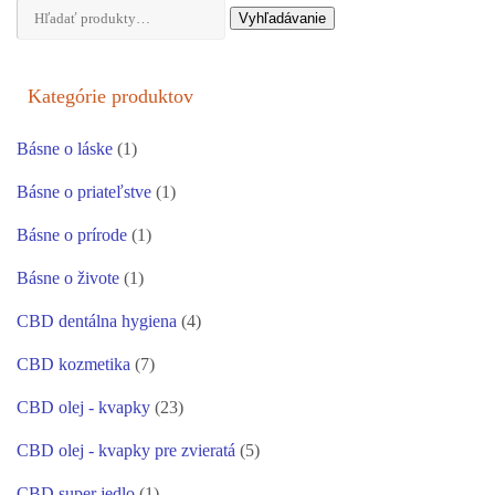
Hľadať:
Vyhľadávanie
Kategórie produktov
Básne o láske
(1)
Básne o priateľstve
(1)
Básne o prírode
(1)
Básne o živote
(1)
CBD dentálna hygiena
(4)
CBD kozmetika
(7)
CBD olej - kvapky
(23)
CBD olej - kvapky pre zvieratá
(5)
CBD super jedlo
(1)