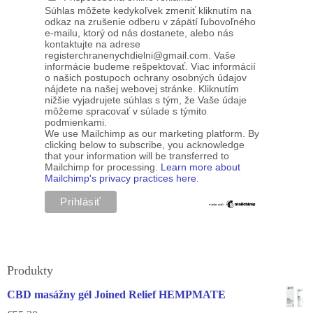
Súhlas môžete kedykoľvek zmeniť kliknutím na
odkaz na zrušenie odberu v zápätí ľubovoľného
e-mailu, ktorý od nás dostanete, alebo nás
kontaktujte na adrese
registerchranenychdielni@gmail.com. Vaše
informácie budeme rešpektovať. Viac informácií
o našich postupoch ochrany osobných údajov
nájdete na našej webovej stránke. Kliknutím
nižšie vyjadrujete súhlas s tým, že Vaše údaje
môžeme spracovať v súlade s týmito
podmienkami.
We use Mailchimp as our marketing platform. By
clicking below to subscribe, you acknowledge
that your information will be transferred to
Mailchimp for processing.
Learn more about
Mailchimp's privacy practices here.
Produkty
CBD masážny gél Joined Relief HEMPMATE