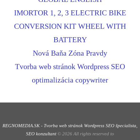
IMORTOR 1, 2, 3 ELECTRIC BIKE
CONVERSION KIT WHEEL WITH
BATTERY
Nová Baňa Zóna Pravdy
Tvorba web stránok Wordpress SEO
optimalizácia copywriter
REGNOMEDIA.SK - Tvorba web stránok Wordpress
SEO špecialista,
SEO konzultant
©
2026
All rights reserved to