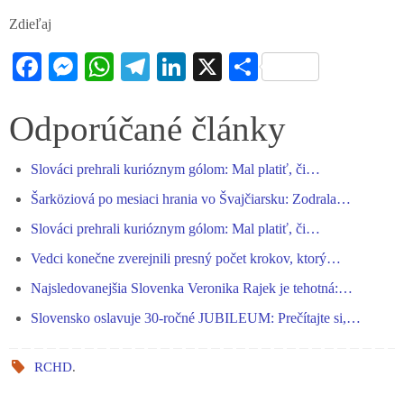
Zdieľaj
Fa
M
W
Te
Li
X
S
ce
es
ha
le
nk
ha
bo
se
ts
gr
ed
re
Odporúčané články
ok
ng
A
a
In
Slováci prehrali kurióznym gólom: Mal platiť, či…
er
pp
m
Šarköziová po mesiaci hrania vo Švajčiarsku: Zodrala…
Slováci prehrali kurióznym gólom: Mal platiť, či…
Vedci konečne zverejnili presný počet krokov, ktorý…
Najsledovanejšia Slovenka Veronika Rajek je tehotná:…
Slovensko oslavuje 30-ročné JUBILEUM: Prečítajte si,…
RCHD
.