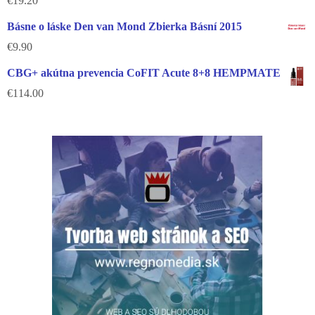
€
19.20
Básne o láske Den van Mond Zbierka Básní 2015
€
9.90
CBG+ akútna prevencia CoFIT Acute 8+8 HEMPMATE
€
114.00