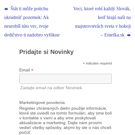
Štát ti môže potichu
Veci, ktoré robí každý Slovák,
ukradnúť pozemok: Ak
keď hrajú naši na
neurobíš túto vec, tvoje
majstrovstvách sveta v hokeji
dedičstvo ti nadobro vyfúkne
– Emefka.sk
Pridajte si Novinky
*
indicates required
*
Email
Zadajte email na odber Noviniek.
Marketingové povolenia
Register chránených dielní použije informácie,
ktoré ste uviedli na tomto formulári, aby sme boli
v kontakte s vami a aby sme poskytovali
aktualizácie a marketing. Dajte nám prosím
vedieť všetky spôsoby, akými by ste o nás chceli
počuť: