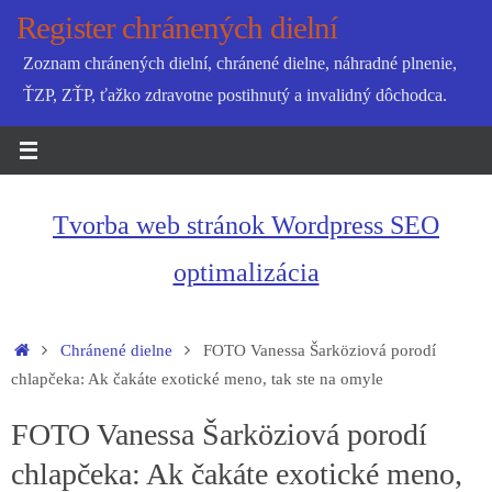
Skip
Register chránených dielní
to
Zoznam chránených dielní, chránené dielne, náhradné plnenie,
content
ŤZP, ZŤP, ťažko zdravotne postihnutý a invalidný dôchodca.
Tvorba web stránok Wordpress SEO
optimalizácia
Home
Chránené dielne
FOTO Vanessa Šarköziová porodí
chlapčeka: Ak čakáte exotické meno, tak ste na omyle
FOTO Vanessa Šarköziová porodí
chlapčeka: Ak čakáte exotické meno,