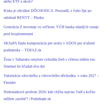
alebo ETF a akcie?
Kiska je oficiálne DÔCHODCA: Prezradil, z čoho žije po
odobratí RENTY – Pluska
Generácia Z investuje vo veľkom. VÚB banka mladých varuje
pred kryptomenami
SKSaPA žiada kompenzáciu pre sestry v ADOS pre sťažené
podmienky – TERAZ.sk
Žena v Taliansku omylom vyhodila žreb s výhrou milión eur.
Smetiari ho hľadali dva dni
Valorizácia vdovského a vdoveckého dôchodku. v roku 2027 –
Finsider
Nedostatkové profesie 2026: kde chýba najviac ľudí a koľko
môžete zarobiť? | Podnikajte.sk