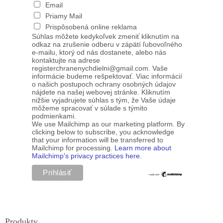
Email
Priamy Mail
Prispôsobená online reklama
Súhlas môžete kedykoľvek zmeniť kliknutím na
odkaz na zrušenie odberu v zápätí ľubovoľného
e-mailu, ktorý od nás dostanete, alebo nás
kontaktujte na adrese
registerchranenychdielni@gmail.com. Vaše
informácie budeme rešpektovať. Viac informácií
o našich postupoch ochrany osobných údajov
nájdete na našej webovej stránke. Kliknutím
nižšie vyjadrujete súhlas s tým, že Vaše údaje
môžeme spracovať v súlade s týmito
podmienkami.
We use Mailchimp as our marketing platform. By
clicking below to subscribe, you acknowledge
that your information will be transferred to
Mailchimp for processing.
Learn more about
Mailchimp's privacy practices here.
Produkty