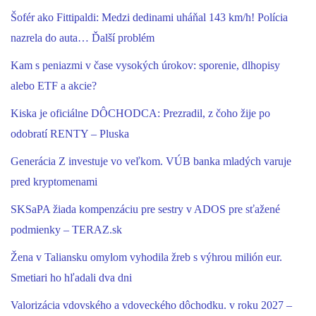
Šofér ako Fittipaldi: Medzi dedinami uháňal 143 km/h! Polícia
nazrela do auta… Ďalší problém
Kam s peniazmi v čase vysokých úrokov: sporenie, dlhopisy
alebo ETF a akcie?
Kiska je oficiálne DÔCHODCA: Prezradil, z čoho žije po
odobratí RENTY – Pluska
Generácia Z investuje vo veľkom. VÚB banka mladých varuje
pred kryptomenami
SKSaPA žiada kompenzáciu pre sestry v ADOS pre sťažené
podmienky – TERAZ.sk
Žena v Taliansku omylom vyhodila žreb s výhrou milión eur.
Smetiari ho hľadali dva dni
Valorizácia vdovského a vdoveckého dôchodku. v roku 2027 –