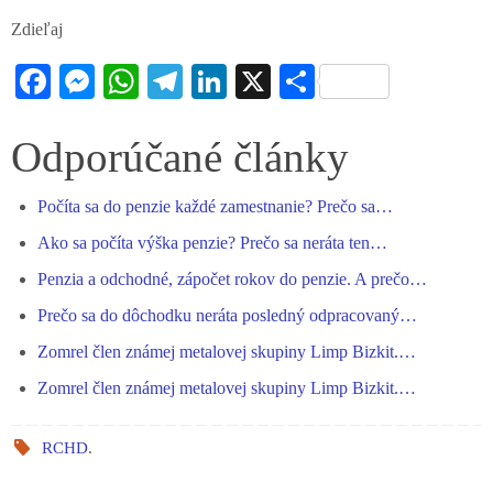
Zdieľaj
Fa
M
W
Te
Li
X
S
ce
es
ha
le
nk
ha
bo
se
ts
gr
ed
re
Odporúčané články
ok
ng
A
a
In
Počíta sa do penzie každé zamestnanie? Prečo sa…
er
pp
m
Ako sa počíta výška penzie? Prečo sa neráta ten…
Penzia a odchodné, zápočet rokov do penzie. A prečo…
Prečo sa do dôchodku neráta posledný odpracovaný…
Zomrel člen známej metalovej skupiny Limp Bizkit.…
Zomrel člen známej metalovej skupiny Limp Bizkit.…
RCHD
.