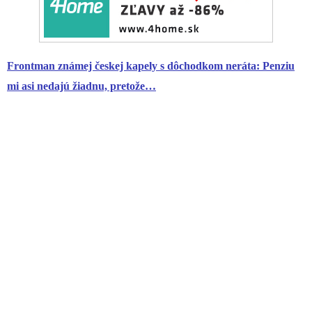
Frontman známej českej kapely s dôchodkom neráta: Penziu
mi asi nedajú žiadnu, pretože…