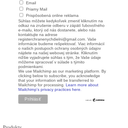
Email
Priamy Mail
Prispôsobená online reklama
Súhlas môžete kedykoľvek zmeniť kliknutím na
odkaz na zrušenie odberu v zápätí ľubovoľného
e-mailu, ktorý od nás dostanete, alebo nás
kontaktujte na adrese
registerchranenychdielni@gmail.com. Vaše
informácie budeme rešpektovať. Viac informácií
o našich postupoch ochrany osobných údajov
nájdete na našej webovej stránke. Kliknutím
nižšie vyjadrujete súhlas s tým, že Vaše údaje
môžeme spracovať v súlade s týmito
podmienkami.
We use Mailchimp as our marketing platform. By
clicking below to subscribe, you acknowledge
that your information will be transferred to
Mailchimp for processing.
Learn more about
Mailchimp's privacy practices here.
Produkty