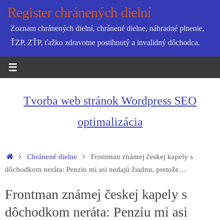
Skip
Register chránených dielní
to
Zoznam chránených dielní, chránené dielne, náhradné plnenie,
content
ŤZP, ZŤP, ťažko zdravotne postihnutý a invalidný dôchodca.
Tvorba web stránok Wordpress SEO
optimalizácia
Home
Chránené dielne
Frontman známej českej kapely s
dôchodkom neráta: Penziu mi asi nedajú žiadnu, pretože…
Frontman známej českej kapely s
dôchodkom neráta: Penziu mi asi