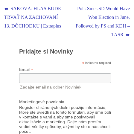
SAKOVÁ: HLAS BUDE
Poll: Smer-SD Would Have
TRVAŤ NA ZACHOVANÍ
Won Election in June,
13. DÔCHODKU | Extraplus
Followed by PS and KDH –
TASR
Pridajte si Novinky
*
indicates required
*
Email
Zadajte email na odber Noviniek.
Marketingové povolenia
Register chránených dielní použije informácie,
ktoré ste uviedli na tomto formulári, aby sme boli
v kontakte s vami a aby sme poskytovali
aktualizácie a marketing. Dajte nám prosím
vedieť všetky spôsoby, akými by ste o nás chceli
počuť: