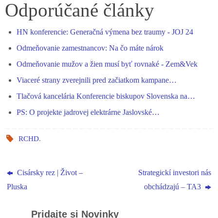
bo
se
ts
gr
ed
re
Odporúčané články
ok
ng
A
a
In
HN konferencie: Generačná výmena bez traumy - JOJ 24
er
pp
m
Odmeňovanie zamestnancov: Na čo máte nárok
Odmeňovanie mužov a žien musí byť rovnaké - Zem&Vek
Viaceré strany zverejnili pred začiatkom kampane…
Tlačová kancelária Konferencie biskupov Slovenska na…
PS: O projekte jadrovej elektrárne Jaslovské…
RCHD
.
Cisársky rez | Život –
Strategickí investori nás
Pluska
obchádzajú – TA3
Pridajte si Novinky