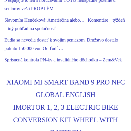
Nespájajte to len s horúčavami! TOTO nenápadné potenie u
seniorov veští PROBLÉM
Slavomíra Henčeková: Amatérčina alebo… | Komentáre | .týždeň
– iný pohľad na spoločnosť
Ľudia sa nevedia dostať k svojim peniazom. Družstvo dostalo
pokutu 150 000 eur. Od ľudí …
Sprísnená kontrola PN-ky a invalidného dôchodku – Zem&Vek
XIAOMI MI SMART BAND 9 PRO NFC
GLOBAL ENGLISH
IMORTOR 1, 2, 3 ELECTRIC BIKE
CONVERSION KIT WHEEL WITH