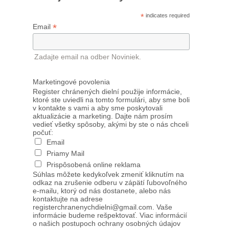
*
indicates required
*
Email
Zadajte email na odber Noviniek.
Marketingové povolenia
Register chránených dielní použije informácie,
ktoré ste uviedli na tomto formulári, aby sme boli
v kontakte s vami a aby sme poskytovali
aktualizácie a marketing. Dajte nám prosím
vedieť všetky spôsoby, akými by ste o nás chceli
počuť:
Email
Priamy Mail
Prispôsobená online reklama
Súhlas môžete kedykoľvek zmeniť kliknutím na
odkaz na zrušenie odberu v zápätí ľubovoľného
e-mailu, ktorý od nás dostanete, alebo nás
kontaktujte na adrese
registerchranenychdielni@gmail.com. Vaše
informácie budeme rešpektovať. Viac informácií
o našich postupoch ochrany osobných údajov