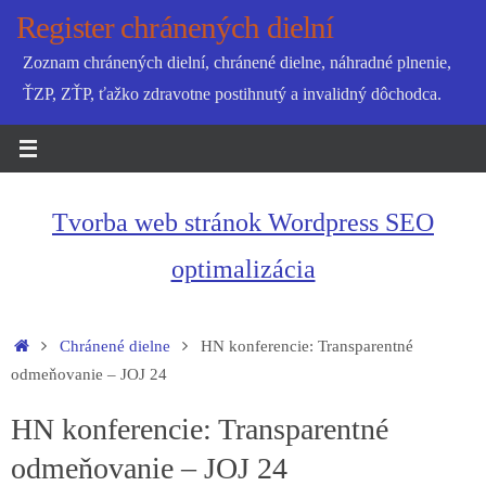
Skip
Register chránených dielní
to
Zoznam chránených dielní, chránené dielne, náhradné plnenie,
content
ŤZP, ZŤP, ťažko zdravotne postihnutý a invalidný dôchodca.
Tvorba web stránok Wordpress SEO
optimalizácia
Home
Chránené dielne
HN konferencie: Transparentné
odmeňovanie – JOJ 24
HN konferencie: Transparentné
odmeňovanie – JOJ 24