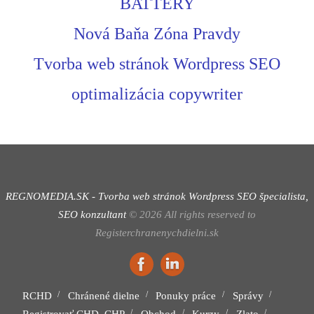
BATTERY
Nová Baňa Zóna Pravdy
Tvorba web stránok Wordpress SEO
optimalizácia copywriter
REGNOMEDIA.SK - Tvorba web stránok Wordpress
SEO špecialista,
SEO konzultant
©
2026
All rights reserved to
Registerchranenychdielni.sk
RCHD
Chránené dielne
Ponuky práce
Správy
Registrovať CHD, CHP
Obchod
Kurzy
Zlato