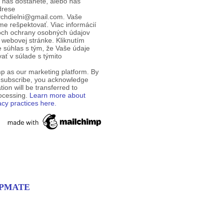
d nás dostanete, alebo nás
drese
ychdielni@gmail.com. Vaše
e rešpektovať. Viac informácií
och ochrany osobných údajov
 webovej stránke. Kliknutím
te súhlas s tým, že Vaše údaje
ť v súlade s týmito
p as our marketing platform. By
o subscribe, you acknowledge
tion will be transferred to
rocessing.
Learn more about
acy practices here.
EMPMATE