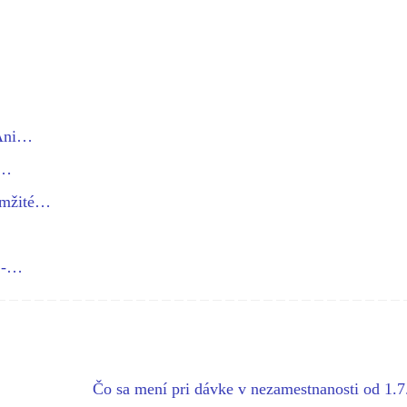
 Ani…
é…
amžité…
h -…
Čo sa mení pri dávke v nezamestnanosti od 1.