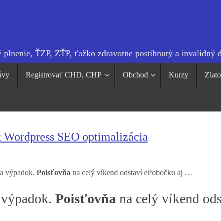
 plnenie, ŤZP, ZŤP, ťažko zdravotne postihnutý a invalidný 
ávy
Registrovať CHD, CHP
Obchod
Kurzy
Zlat
k Wordpress SEO optimalizácia
 na výpadok.
Poisťovňa
na celý víkend odstaví ePobočku aj …
a výpadok.
Poisťovňa
na celý víkend ods