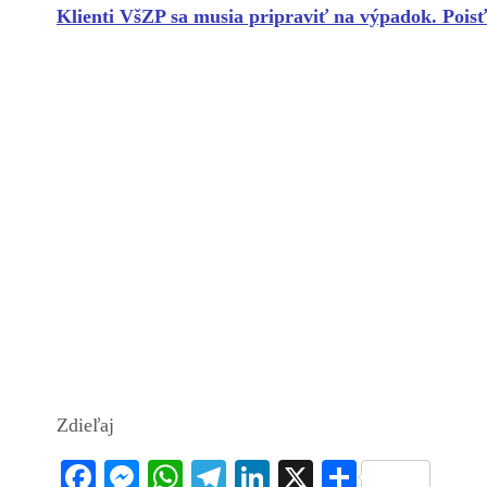
Klienti VšZP sa musia pripraviť na výpadok.
Pois
Zdieľaj
Fa
M
W
Te
Li
X
S