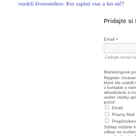
rozdelí živnostníkov. Kto zaplatí viac a kto nič?
Pridajte si
*
Email
Zadajte email n
Marketingové po
Register chránen
ktoré ste uviedli
v kontakte s vam
aktualizácie a m
vedieť všetky sp
počuť:
Email
Priamy Mail
Prispôsoben
Súhlas môžete k
odkaz na zrušen