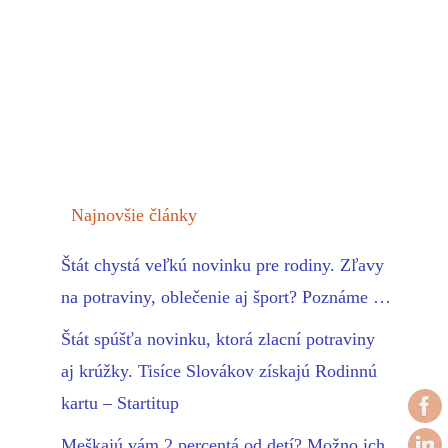
Najnovšie články
Štát chystá veľkú novinku pre rodiny. Zľavy
na potraviny, oblečenie aj šport? Poznáme …
Štát spúšťa novinku, ktorá zlacní potraviny
aj krúžky. Tisíce Slovákov získajú Rodinnú
kartu – Startitup
Meškajú vám 2 percentá od detí? Možno ich