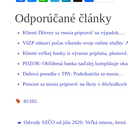
ce
es
ha
le
nk
ha
bo
se
ts
gr
ed
re
Odporúčané články
ok
ng
A
a
In
er
pp
m
Klienti Dôvery sa musia pripraviť na výpadok.…
VšZP odstaví počas víkendu svoje online služby:
Klienti veľkej banky si výrazne priplatia, plastov
POZOR: Obľúbená banka naďalej komplikuje ok
Daňová poradňa s TPA: Podnikatelia sa musia…
Penzisti sa musia pripraviť na škrty v dôchodkoc
RCHD
.
Odvody SZČO od júla 2026: Veľká zmena, ktorá