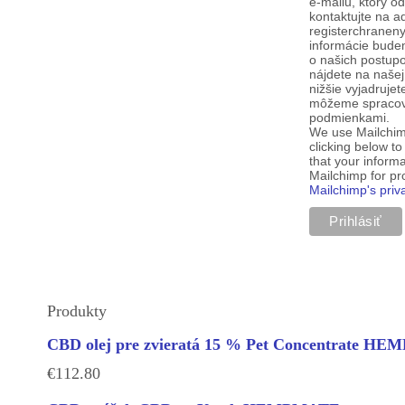
e-mailu, ktorý o
kontaktujte na a
registerchranen
informácie budem
o našich postup
nájdete na našej
nižšie vyjadruje
môžeme spracova
podmienkami.
We use Mailchim
clicking below t
that your informa
Mailchimp for p
Mailchimp's priv
Produkty
CBD olej pre zvieratá 15 % Pet Concentrate H
€
112.80