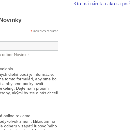
Kto má nárok a ako sa poč
 Novinky
*
indicates required
a odber Noviniek.
volenia
ých dielní použije informácie,
 na tomto formulári, aby sme boli
i a aby sme poskytovali
arketing. Dajte nám prosím
ôsoby, akými by ste o nás chceli
á online reklama
edykoľvek zmeniť kliknutím na
ie odberu v zápätí ľubovoľného