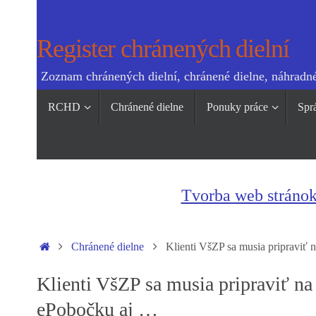
Skip
to
Register chránených dielní
content
Zoznam chránených dielní, chránené dielne, náhradné
Skip
RCHD
Chránené dielne
Ponuky práce
Spr
to
content
Tvorba web stráno
Home
Chránené dielne
Klienti VšZP sa musia pripraviť
Klienti VšZP sa musia pripraviť n
ePobočku aj …