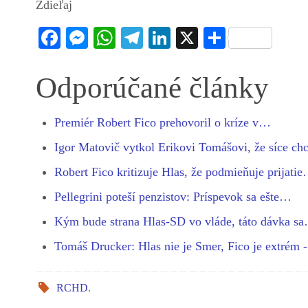
Zdieľaj
Fa
M
W
Te
Li
X
S
ce
es
ha
le
nk
ha
bo
se
ts
gr
ed
re
Odporúčané články
ok
ng
A
a
In
er
pp
m
Premiér Robert Fico prehovoril o kríze v…
Igor Matovič vytkol Erikovi Tomášovi, že síce c
Robert Fico kritizuje Hlas, že podmieňuje prijati
Pellegrini poteší penzistov: Príspevok sa ešte…
Kým bude strana Hlas-SD vo vláde, táto dávka s
Tomáš Drucker: Hlas nie je Smer, Fico je extrém 
RCHD
.