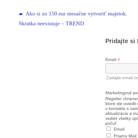
Ako si zo 150 eur mesačne vytvoriť majetok.
Skratka neexistuje – TREND
Pridajte si
*
Email
Zadajte email n
Marketingové po
Register chránen
ktoré ste uviedli
v kontakte s vam
aktualizácie a m
vedieť všetky sp
počuť:
Email
Priamy Mail