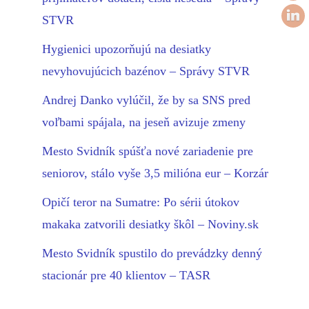
STVR
Hygienici upozorňujú na desiatky
nevyhovujúcich bazénov – Správy STVR
Andrej Danko vylúčil, že by sa SNS pred
voľbami spájala, na jeseň avizuje zmeny
Mesto Svidník spúšťa nové zariadenie pre
seniorov, stálo vyše 3,5 milióna eur – Korzár
Opičí teror na Sumatre: Po sérii útokov
makaka zatvorili desiatky škôl – Noviny.sk
Mesto Svidník spustilo do prevádzky denný
stacionár pre 40 klientov – TASR