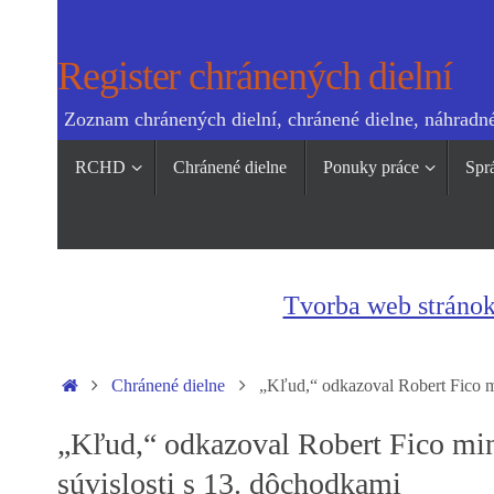
Skip
to
Register chránených dielní
content
Zoznam chránených dielní, chránené dielne, náhradné
Skip
RCHD
Chránené dielne
Ponuky práce
Spr
to
content
Tvorba web stráno
Home
Chránené dielne
„Kľud,“ odkazoval Robert Fico mi
„Kľud,“ odkazoval Robert Fico min
súvislosti s 13. dôchodkami