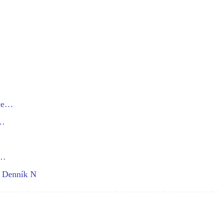
hce…
e…
a…
- Denník N