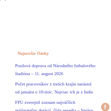
Najnovšie články
Posilová doprava od Národného futbalového
štadióna – 11. august 2026
Počet pracovníkov z tretích krajín narástol
od januára o 10-tisíc. Najviac ich je z Indie
FPU zverejnil zoznam najväčších
prijímateľov dotácií, čísla nesedia – Správy