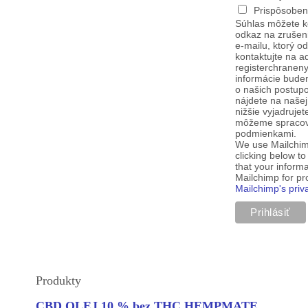
Prispôsoben
Súhlas môžete k
odkaz na zrušen
e-mailu, ktorý o
kontaktujte na a
registerchranen
informácie budem
o našich postup
nájdete na našej
nižšie vyjadruje
môžeme spracova
podmienkami.
We use Mailchim
clicking below t
that your informa
Mailchimp for p
Mailchimp's priv
Produkty
CBD OLEJ 10 % bez THC HEMPMATE