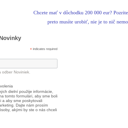
Chcete mať v dôchodku 200 000 eur? Pozrite
preto musíte urobiť, nie je to nič ne
 Novinky
*
indicates required
a odber Noviniek.
volenia
ých dielní použije informácie,
 na tomto formulári, aby sme boli
i a aby sme poskytovali
arketing. Dajte nám prosím
ôsoby, akými by ste o nás chceli