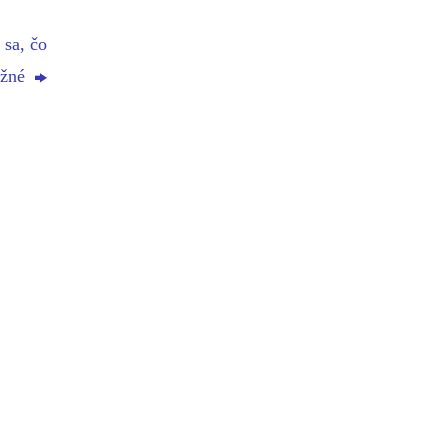
 sa, čo
možné