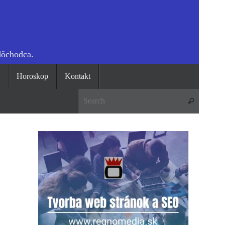
dôchodca.
o
Horoskop
Kontakt
Search 
Search