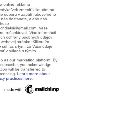
á online reklama
edykoľvek zmeniť kliknutím na
ie odberu v zápätí ľubovoľného
d nás dostanete, alebo nás
drese
ychdielni@gmail.com. Vaše
e rešpektovať. Viac informácií
och ochrany osobných údajov
 webovej stránke. Kliknutím
te súhlas s tým, že Vaše údaje
ť v súlade s týmito
p as our marketing platform. By
o subscribe, you acknowledge
tion will be transferred to
rocessing.
Learn more about
acy practices here.