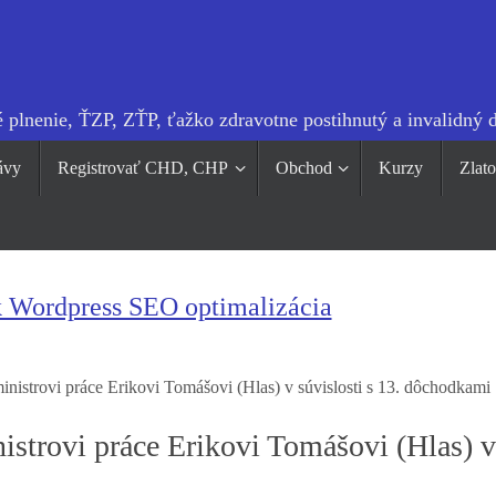
 plnenie, ŤZP, ZŤP, ťažko zdravotne postihnutý a invalidný 
ávy
Registrovať CHD, CHP
Obchod
Kurzy
Zlat
k Wordpress SEO optimalizácia
nistrovi práce Erikovi Tomášovi (Hlas) v súvislosti s 13. dôchodkami
istrovi práce Erikovi Tomášovi (Hlas) v