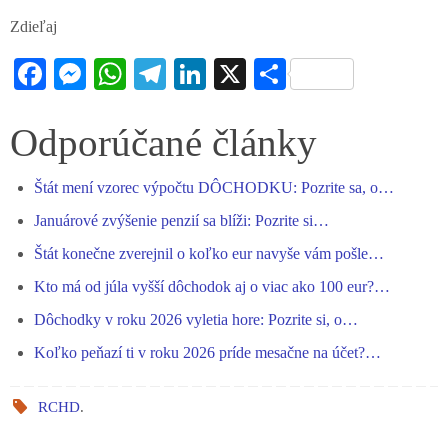
Zdieľaj
Fa
M
W
Te
Li
X
S
ce
es
ha
le
nk
ha
bo
se
ts
gr
ed
re
Odporúčané články
ok
ng
A
a
In
Štát mení vzorec výpočtu DÔCHODKU: Pozrite sa, o…
er
pp
m
Januárové zvýšenie penzií sa blíži: Pozrite si…
Štát konečne zverejnil o koľko eur navyše vám pošle…
Kto má od júla vyšší dôchodok aj o viac ako 100 eur?…
Dôchodky v roku 2026 vyletia hore: Pozrite si, o…
Koľko peňazí ti v roku 2026 príde mesačne na účet?…
RCHD
.