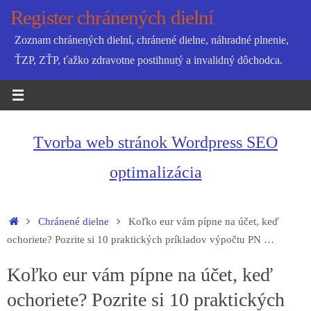
Skip
Register chránených dielní
to
Zoznam chránených dielní, chránené dielne, náhradné plnenie,
content
ŤZP, ZŤP, ťažko zdravotne postihnutý a invalidný dôchodca.
Tvorba web stránok Wordpress SEO
optimalizácia
Home
Chránené dielne
Koľko eur vám pípne na účet, keď
ochoriete? Pozrite si 10 praktických príkladov výpočtu PN …
Koľko eur vám pípne na účet, keď
ochoriete? Pozrite si 10 praktických