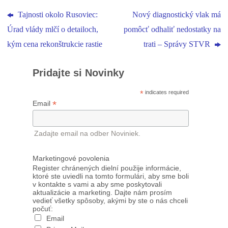
Tajnosti okolo Rusoviec:
Nový diagnostický vlak má
Úrad vlády mlčí o detailoch,
pomôcť odhaliť nedostatky na
kým cena rekonštrukcie rastie
trati – Správy STVR
Pridajte si Novinky
*
indicates required
*
Email
Zadajte email na odber Noviniek.
Marketingové povolenia
Register chránených dielní použije informácie,
ktoré ste uviedli na tomto formulári, aby sme boli
v kontakte s vami a aby sme poskytovali
aktualizácie a marketing. Dajte nám prosím
vedieť všetky spôsoby, akými by ste o nás chceli
počuť:
Email