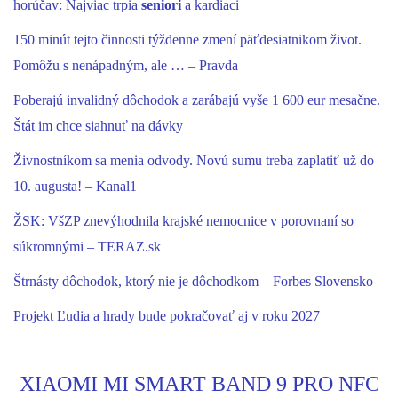
horúčav: Najviac trpia
seniori
a kardiaci
150 minút tejto činnosti týždenne zmení päťdesiatnikom život.
Pomôžu s nenápadným, ale … – Pravda
Poberajú invalidný dôchodok a zarábajú vyše 1 600 eur mesačne.
Štát im chce siahnuť na dávky
Živnostníkom sa menia odvody. Novú sumu treba zaplatiť už do
10. augusta! – Kanal1
ŽSK: VšZP znevýhodnila krajské nemocnice v porovnaní so
súkromnými – TERAZ.sk
Štrnásty dôchodok, ktorý nie je dôchodkom – Forbes Slovensko
Projekt Ľudia a hrady bude pokračovať aj v roku 2027
XIAOMI MI SMART BAND 9 PRO NFC