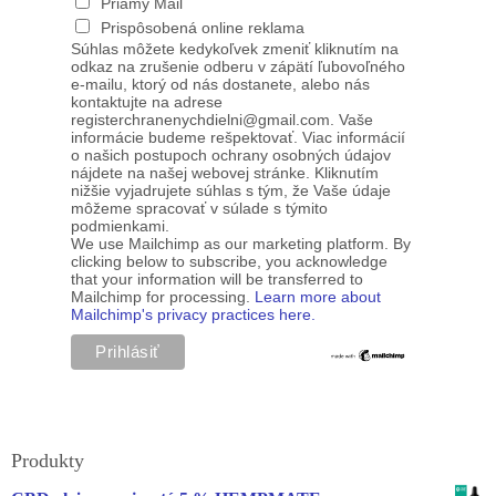
Priamy Mail
Prispôsobená online reklama
Súhlas môžete kedykoľvek zmeniť kliknutím na
odkaz na zrušenie odberu v zápätí ľubovoľného
e-mailu, ktorý od nás dostanete, alebo nás
kontaktujte na adrese
registerchranenychdielni@gmail.com. Vaše
informácie budeme rešpektovať. Viac informácií
o našich postupoch ochrany osobných údajov
nájdete na našej webovej stránke. Kliknutím
nižšie vyjadrujete súhlas s tým, že Vaše údaje
môžeme spracovať v súlade s týmito
podmienkami.
We use Mailchimp as our marketing platform. By
clicking below to subscribe, you acknowledge
that your information will be transferred to
Mailchimp for processing.
Learn more about
Mailchimp's privacy practices here.
Produkty