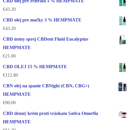
CBD olej pre zvieratá 5 % HEMPMATE
€
43.20
CBD olej pre mačky 3 % HEMPMATE
€
43.20
CBD ústny sprej CBDent Fluid Eucalyptus
HEMPMATE
€
21.00
CBD OLEJ 15 % HEMPMATE
€
112.80
CBN olej na spanie CBNight (CBN, CBG+)
HEMPMATE
€
90.00
CBD denný krém proti vráskam Sativa Omorfia
HEMPMATE