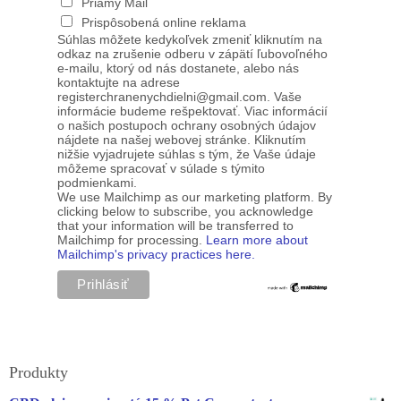
Priamy Mail
Prispôsobená online reklama
Súhlas môžete kedykoľvek zmeniť kliknutím na
odkaz na zrušenie odberu v zápätí ľubovoľného
e-mailu, ktorý od nás dostanete, alebo nás
kontaktujte na adrese
registerchranenychdielni@gmail.com. Vaše
informácie budeme rešpektovať. Viac informácií
o našich postupoch ochrany osobných údajov
nájdete na našej webovej stránke. Kliknutím
nižšie vyjadrujete súhlas s tým, že Vaše údaje
môžeme spracovať v súlade s týmito
podmienkami.
We use Mailchimp as our marketing platform. By
clicking below to subscribe, you acknowledge
that your information will be transferred to
Mailchimp for processing.
Learn more about
Mailchimp's privacy practices here.
Produkty