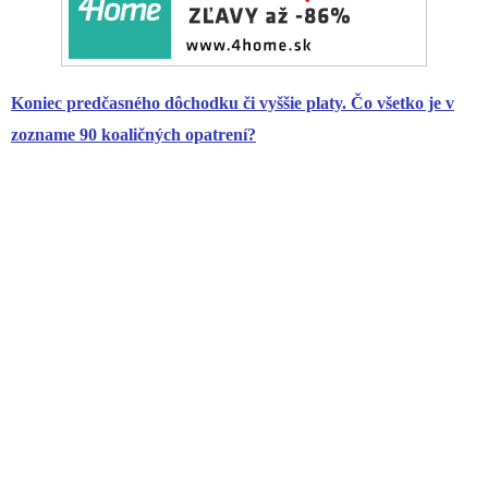
Koniec predčasného dôchodku či vyššie platy. Čo všetko je v
zozname 90 koaličných opatrení?