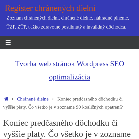
Skip
Register chránených dielní
to
Zoznam chránených dielní, chránené dielne, náhradné plnenie,
content
ŤZP, ZŤP, ťažko zdravotne postihnutý a invalidný dôchodca.
Tvorba web stránok Wordpress SEO
optimalizácia
Home
Chránené dielne
Koniec predčasného dôchodku či
vyššie platy. Čo všetko je v zozname 90 koaličných opatrení?
Koniec predčasného dôchodku či
vyššie platy. Čo všetko je v zozname