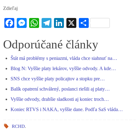
Zdieľaj
Fa
M
W
Te
Li
X
S
ce
es
ha
le
nk
ha
bo
se
ts
gr
ed
re
Odporúčané články
ok
ng
A
a
In
Štát má problémy s peniazmi, vláda chce siahnuť na…
er
pp
m
Blog N: Vyššie platy lekárov, vyššie odvody. A kde…
SNS chce vyššie platy policajtov a stopku pre…
Balík opatrení schválený, poslanci riešili aj platy…
Vyššie odvody, drahšie sladkosti aj koniec troch…
Koniec RTVS i NAKA, vyššie dane. Podľa SaS vláda…
RCHD
.