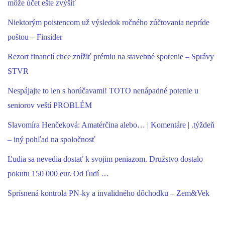
môže účet ešte zvýšiť
Niektorým poistencom už výsledok ročného zúčtovania nepríde
poštou – Finsider
Rezort financií chce znížiť prémiu na stavebné sporenie – Správy
STVR
Nespájajte to len s horúčavami! TOTO nenápadné potenie u
seniorov veští PROBLÉM
Slavomíra Henčeková: Amatérčina alebo… | Komentáre | .týždeň
– iný pohľad na spoločnosť
Ľudia sa nevedia dostať k svojim peniazom. Družstvo dostalo
pokutu 150 000 eur. Od ľudí …
Sprísnená kontrola PN-ky a invalidného dôchodku – Zem&Vek