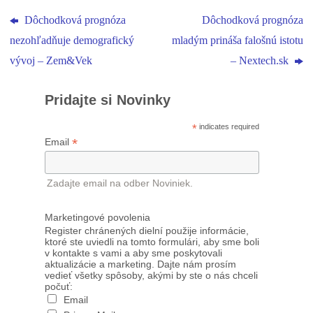
Dôchodková prognóza
Dôchodková prognóza
nezohľadňuje demografický
mladým prináša falošnú istotu
vývoj – Zem&Vek
– Nextech.sk
Pridajte si Novinky
*
indicates required
*
Email
Zadajte email na odber Noviniek.
Marketingové povolenia
Register chránených dielní použije informácie,
ktoré ste uviedli na tomto formulári, aby sme boli
v kontakte s vami a aby sme poskytovali
aktualizácie a marketing. Dajte nám prosím
vedieť všetky spôsoby, akými by ste o nás chceli
počuť:
Email