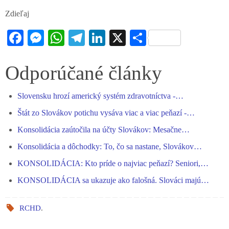
Zdieľaj
Fa
M
W
Te
Li
X
S
ce
es
ha
le
nk
ha
bo
se
ts
gr
ed
re
Odporúčané články
ok
ng
A
a
In
Slovensku hrozí americký systém zdravotníctva -…
er
pp
m
Štát zo Slovákov potichu vysáva viac a viac peňazí -…
Konsolidácia zaútočila na účty Slovákov: Mesačne…
Konsolidácia a dôchodky: To, čo sa nastane, Slovákov…
KONSOLIDÁCIA: Kto príde o najviac peňazí? Seniori,…
KONSOLIDÁCIA sa ukazuje ako falošná. Slováci majú…
RCHD
.