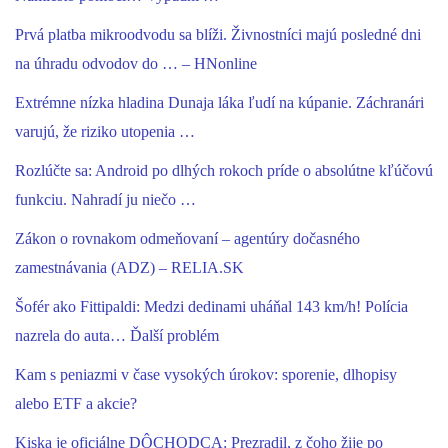
Prvá platba mikroodvodu sa blíži. Živnostníci majú posledné dni
na úhradu odvodov do … – HNonline
Extrémne nízka hladina Dunaja láka ľudí na kúpanie. Záchranári
varujú, že riziko utopenia …
Rozlúčte sa: Android po dlhých rokoch príde o absolútne kľúčovú
funkciu. Nahradí ju niečo …
Zákon o rovnakom odmeňovaní – agentúry dočasného
zamestnávania (ADZ) – RELIA.SK
Šofér ako Fittipaldi: Medzi dedinami uháňal 143 km/h! Polícia
nazrela do auta… Ďalší problém
Kam s peniazmi v čase vysokých úrokov: sporenie, dlhopisy
alebo ETF a akcie?
Kiska je oficiálne DÔCHODCA: Prezradil, z čoho žije po