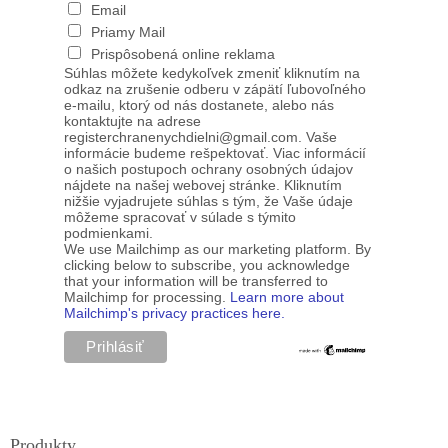
Email
Priamy Mail
Prispôsobená online reklama
Súhlas môžete kedykoľvek zmeniť kliknutím na
odkaz na zrušenie odberu v zápätí ľubovoľného
e-mailu, ktorý od nás dostanete, alebo nás
kontaktujte na adrese
registerchranenychdielni@gmail.com. Vaše
informácie budeme rešpektovať. Viac informácií
o našich postupoch ochrany osobných údajov
nájdete na našej webovej stránke. Kliknutím
nižšie vyjadrujete súhlas s tým, že Vaše údaje
môžeme spracovať v súlade s týmito
podmienkami.
We use Mailchimp as our marketing platform. By
clicking below to subscribe, you acknowledge
that your information will be transferred to
Mailchimp for processing.
Learn more about
Mailchimp's privacy practices here.
Produkty