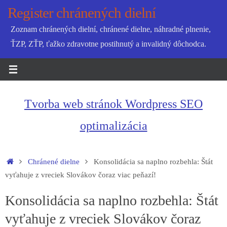
Skip
Register chránených dielní
to
Zoznam chránených dielní, chránené dielne, náhradné plnenie,
content
ŤZP, ZŤP, ťažko zdravotne postihnutý a invalidný dôchodca.
Tvorba web stránok Wordpress SEO
optimalizácia
Home
Chránené dielne
Konsolidácia sa naplno rozbehla: Štát
vyťahuje z vreciek Slovákov čoraz viac peňazí!
Konsolidácia sa naplno rozbehla: Štát
vyťahuje z vreciek Slovákov čoraz