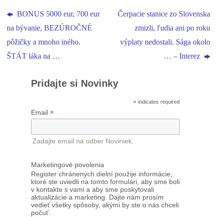
BONUS 5000 eur, 700 eur
Čerpacie stanice zo Slovenska
na bývanie, BEZÚROČNÉ
zmizli, ľudia ani po roku
pôžičky a mnoho iného.
výplaty nedostali. Sága okolo
ŠTÁT láka na …
… – Interez
Pridajte si Novinky
*
indicates required
*
Email
Zadajte email na odber Noviniek.
Marketingové povolenia
Register chránených dielní použije informácie,
ktoré ste uviedli na tomto formulári, aby sme boli
v kontakte s vami a aby sme poskytovali
aktualizácie a marketing. Dajte nám prosím
vedieť všetky spôsoby, akými by ste o nás chceli
počuť: