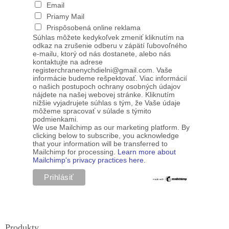
Email
Priamy Mail
Prispôsobená online reklama
Súhlas môžete kedykoľvek zmeniť kliknutím na
odkaz na zrušenie odberu v zápätí ľubovoľného
e-mailu, ktorý od nás dostanete, alebo nás
kontaktujte na adrese
registerchranenychdielni@gmail.com. Vaše
informácie budeme rešpektovať. Viac informácií
o našich postupoch ochrany osobných údajov
nájdete na našej webovej stránke. Kliknutím
nižšie vyjadrujete súhlas s tým, že Vaše údaje
môžeme spracovať v súlade s týmito
podmienkami.
We use Mailchimp as our marketing platform. By
clicking below to subscribe, you acknowledge
that your information will be transferred to
Mailchimp for processing.
Learn more about
Mailchimp's privacy practices here.
Produkty