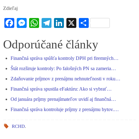
Zdieľaj
Fa
M
W
Te
Li
X
S
ce
es
ha
le
nk
ha
bo
se
ts
gr
ed
re
Odporúčané články
ok
ng
A
a
In
Finančná správa spúšťa kontroly DPH pri firemných…
er
pp
m
Štát rozširuje kontroly: Po falošných PN sa zameria…
Zdaňovanie príjmov z prenájmu nehnuteľnosti v roku…
Finančná správa spustila eFaktúru: Ako si vybrať…
Od januára príjmy prenajímateľov uvidí aj finančná…
Finančná správa kontroluje príjmy z prenájmu bytov.…
RCHD
.