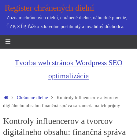
Skip
Register chránených dielní
to
Zoznam chránených dielní, chránené dielne, náhradné plnenie,
content
ŤZP, ZŤP, ťažko zdravotne postihnutý a invalidný dôchodca.
Tvorba web stránok Wordpress SEO
optimalizácia
Home
Chránené dielne
Kontroly influencerov a tvorcov
digitálneho obsahu: finančná správa sa zameria na ich príjmy
Kontroly influencerov a tvorcov
digitálneho obsahu: finančná správa