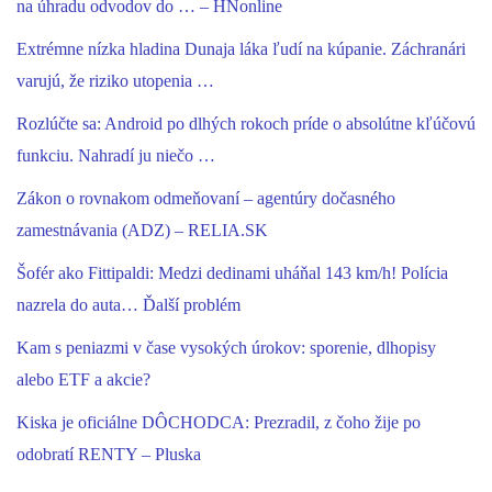
na úhradu odvodov do … – HNonline
Extrémne nízka hladina Dunaja láka ľudí na kúpanie. Záchranári
varujú, že riziko utopenia …
Rozlúčte sa: Android po dlhých rokoch príde o absolútne kľúčovú
funkciu. Nahradí ju niečo …
Zákon o rovnakom odmeňovaní – agentúry dočasného
zamestnávania (ADZ) – RELIA.SK
Šofér ako Fittipaldi: Medzi dedinami uháňal 143 km/h! Polícia
nazrela do auta… Ďalší problém
Kam s peniazmi v čase vysokých úrokov: sporenie, dlhopisy
alebo ETF a akcie?
Kiska je oficiálne DÔCHODCA: Prezradil, z čoho žije po
odobratí RENTY – Pluska