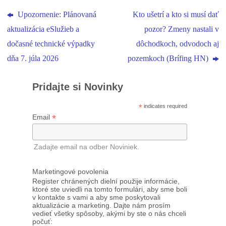
Upozornenie: Plánovaná
Kto ušetrí a kto si musí dať
aktualizácia eSlužieb a
pozor? Zmeny nastali v
dočasné technické výpadky
dôchodkoch, odvodoch aj
dňa 7. júla 2026
pozemkoch (Brífing HN)
Pridajte si Novinky
*
indicates required
*
Email
Zadajte email na odber Noviniek.
Marketingové povolenia
Register chránených dielní použije informácie,
ktoré ste uviedli na tomto formulári, aby sme boli
v kontakte s vami a aby sme poskytovali
aktualizácie a marketing. Dajte nám prosím
vedieť všetky spôsoby, akými by ste o nás chceli
počuť: