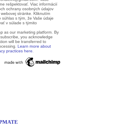
e rešpektovať. Viac informácií
och ochrany osobných údajov
 webovej stránke. Kliknutím
te súhlas s tým, že Vaše údaje
ť v súlade s týmito
p as our marketing platform. By
o subscribe, you acknowledge
tion will be transferred to
rocessing.
Learn more about
acy practices here.
EMPMATE