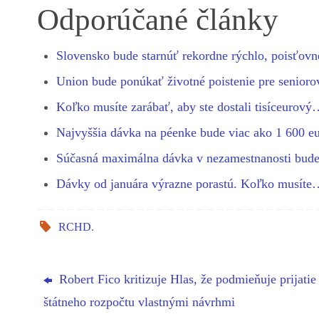
bo
se
ts
gr
ed
re
Odporúčané články
ok
ng
A
a
In
er
pp
m
Slovensko bude starnúť rekordne rýchlo, poisťo
Union bude ponúkať životné poistenie pre seniorov
Koľko musíte zarábať, aby ste dostali tisíceurov
Najvyššia dávka na péenke bude viac ako 1 600 
Súčasná maximálna dávka v nezamestnanosti bu
Dávky od januára výrazne porastú. Koľko musíte
RCHD
.
Robert Fico kritizuje Hlas, že podmieňuje prijatie
štátneho rozpočtu vlastnými návrhmi