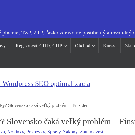
 plnenie, ŤZP, ZŤP, ťažko zdravotne postihnutý a invalidný 
ávy
Registrovať CHD, CHP
Obchod
Kurzy
Zlat
k Wordpress SEO optimalizácia
ky? Slovensko čaká veľký problém – Finsider
? Slovensko čaká veľký problém – Fins
íva
,
Novinky
,
Príspevky
,
Správy
,
Zákony
,
Zaujímavosti