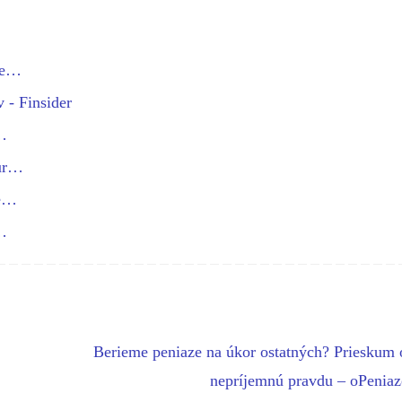
vne…
 - Finsider
ý…
eur…
de…
…
Berieme peniaze na úkor ostatných? Prieskum 
nepríjemnú pravdu – oPenia