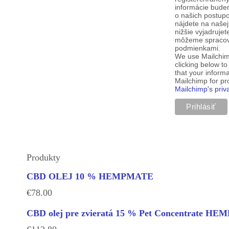
informácie budem
o našich postup
nájdete na našej
nižšie vyjadruje
môžeme spracova
podmienkami.
We use Mailchim
clicking below t
that your informa
Mailchimp for p
Mailchimp's priv
Produkty
CBD OLEJ 10 % HEMPMATE
€
78.00
CBD olej pre zvieratá 15 % Pet Concentrate H