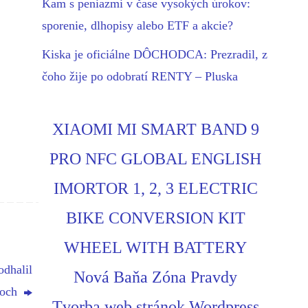
Kam s peniazmi v čase vysokých úrokov:
sporenie, dlhopisy alebo ETF a akcie?
Kiska je oficiálne DÔCHODCA: Prezradil, z
čoho žije po odobratí RENTY – Pluska
XIAOMI MI SMART BAND 9
PRO NFC GLOBAL ENGLISH
IMORTOR 1, 2, 3 ELECTRIC
BIKE CONVERSION KIT
WHEEL WITH BATTERY
odhalil
Nová Baňa Zóna Pravdy
zoch
Tvorba web stránok Wordpress