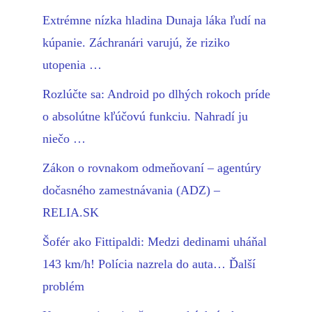
Extrémne nízka hladina Dunaja láka ľudí na
kúpanie. Záchranári varujú, že riziko
utopenia …
Rozlúčte sa: Android po dlhých rokoch príde
o absolútne kľúčovú funkciu. Nahradí ju
niečo …
Zákon o rovnakom odmeňovaní – agentúry
dočasného zamestnávania (ADZ) –
RELIA.SK
Šofér ako Fittipaldi: Medzi dedinami uháňal
143 km/h! Polícia nazrela do auta… Ďalší
problém