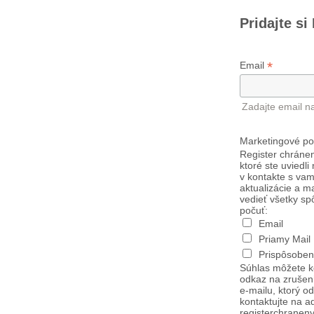
Pridajte si
*
Email
Zadajte email n
Marketingové po
Register chránen
ktoré ste uviedli
v kontakte s vam
aktualizácie a m
vedieť všetky sp
počuť:
Email
Priamy Mail
Prispôsoben
Súhlas môžete k
odkaz na zrušen
e-mailu, ktorý o
kontaktujte na a
registerchranen