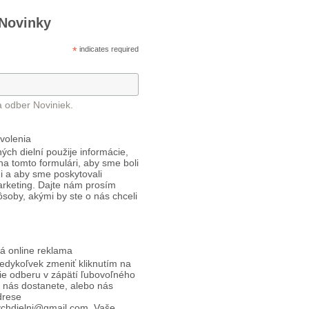
 Novinky
*
indicates required
a odber Noviniek.
volenia
ých dielní použije informácie,
 na tomto formulári, aby sme boli
i a aby sme poskytovali
arketing. Dajte nám prosím
ôsoby, akými by ste o nás chceli
á online reklama
edykoľvek zmeniť kliknutím na
ie odberu v zápätí ľubovoľného
d nás dostanete, alebo nás
drese
ychdielni@gmail.com. Vaše