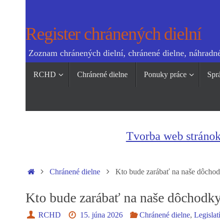
Skip
to
Register chránených dielní
content
Zoznam chránených dielní, chránené dielne, náhradné
Skip
RCHD
Chránené dielne
Ponuky práce
Spr
to
content
Tvorba web stráno
Home
Chránené dielne
Kto bude zarábať na naše dôchod
Kto bude zarábať na naše dôchodky
RCHD
15. júna 2026
Chránené dielne
,
Legislat