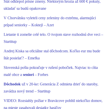
Štát odklepol prísne zmeny. Niektorým hrozia až 600 € pokuty,
ukladať sa budú opakovane
V Chorvátsku vyleteli ceny zeleniny do extrému, alarmujúci
prípad seniorky – Koktejl – Azet
Lietanie ti zomelie celé telo. O tvojom stave rozhodnú dve veci –
Startitup
Andrej Kiska sa oficiálne stal dôchodcom. Koľko eur mu bude
štát posielať? – Emefka
Slovenská pošta pokračuje v rušení pobočiek. Najviac to cítia
malé obce a
seniori
– Forbes
Dôchodok
už v 20-ke: Generácia Z odmieta drieť do staroby,
zavádza nový trend – Startitup
VIDEO: Rozsiahly požiar v Braväcove pohltil niekoľko domov,
na mieste zasahovali desiatky hasičov