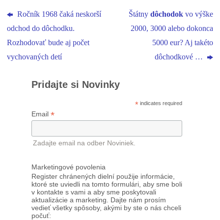
Ročník 1968 čaká neskorší
Štátny
dôchodok
vo výške
odchod do dôchodku.
2000, 3000 alebo dokonca
Rozhodovať bude aj počet
5000 eur? Aj takéto
vychovaných detí
dôchodkové …
Pridajte si Novinky
*
indicates required
*
Email
Zadajte email na odber Noviniek.
Marketingové povolenia
Register chránených dielní použije informácie,
ktoré ste uviedli na tomto formulári, aby sme boli
v kontakte s vami a aby sme poskytovali
aktualizácie a marketing. Dajte nám prosím
vedieť všetky spôsoby, akými by ste o nás chceli
počuť: