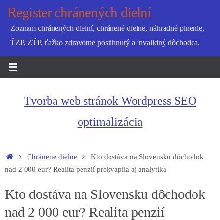
Skip
Register chránených dielní
to
Zoznam chránených dielní, chránené dielne, náhradné plnenie,
content
ŤZP, ZŤP, ťažko zdravotne postihnutý a invalidný dôchodca.
Tvorba web stránok Wordpress SEO
optimalizácia
Home
Chránené dielne
Kto dostáva na Slovensku dôchodok
nad 2 000 eur? Realita penzií prekvapila aj analytika
Kto dostáva na Slovensku dôchodok
nad 2 000 eur? Realita penzií