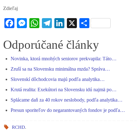
Zdieľaj
Fa
M
W
Te
Li
X
S
ce
es
ha
le
nk
ha
bo
se
ts
gr
ed
re
Odporúčané články
ok
ng
A
a
In
Novinka, ktorá mnohých seniorov prekvapila: Táto…
er
pp
m
Zruší sa na Slovensku minimálna mzda? Správa…
Slovenskí dôchodcovia majú podľa analytika…
Krutá realita: Exekútori na Slovensku idú najmä po…
Splácame daň za 40 rokov neslobody, podľa analytika…
Presun sporiteľov do negarantovaných fondov je podľa…
RCHD
.