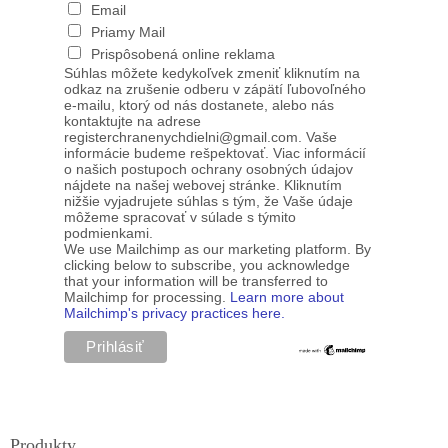
Email
Priamy Mail
Prispôsobená online reklama
Súhlas môžete kedykoľvek zmeniť kliknutím na
odkaz na zrušenie odberu v zápätí ľubovoľného
e-mailu, ktorý od nás dostanete, alebo nás
kontaktujte na adrese
registerchranenychdielni@gmail.com. Vaše
informácie budeme rešpektovať. Viac informácií
o našich postupoch ochrany osobných údajov
nájdete na našej webovej stránke. Kliknutím
nižšie vyjadrujete súhlas s tým, že Vaše údaje
môžeme spracovať v súlade s týmito
podmienkami.
We use Mailchimp as our marketing platform. By
clicking below to subscribe, you acknowledge
that your information will be transferred to
Mailchimp for processing.
Learn more about
Mailchimp's privacy practices here.
Produkty