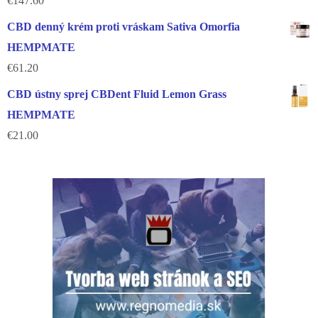
€
147.60
CBD denný krém proti vráskam Sativa Omorfia
HEMPMATE
€
61.20
CBD ústny sprej CBDent Fluid Lemon Grass
HEMPMATE
€
21.00