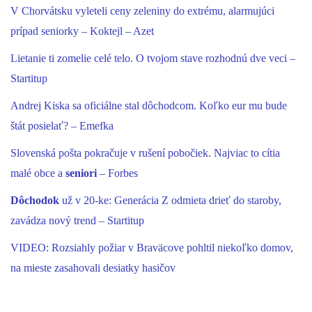
V Chorvátsku vyleteli ceny zeleniny do extrému, alarmujúci
prípad seniorky – Koktejl – Azet
Lietanie ti zomelie celé telo. O tvojom stave rozhodnú dve veci –
Startitup
Andrej Kiska sa oficiálne stal dôchodcom. Koľko eur mu bude
štát posielať? – Emefka
Slovenská pošta pokračuje v rušení pobočiek. Najviac to cítia
malé obce a
seniori
– Forbes
Dôchodok
už v 20-ke: Generácia Z odmieta drieť do staroby,
zavádza nový trend – Startitup
VIDEO: Rozsiahly požiar v Braväcove pohltil niekoľko domov,
na mieste zasahovali desiatky hasičov