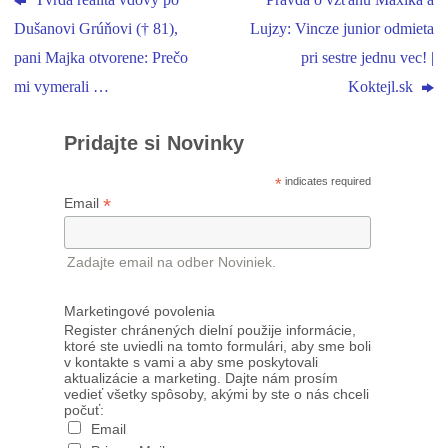
Tvrdá realita vdovy po
Pravda o vzťahu Maxíka a
Dušanovi Grúňovi († 81),
Lujzy: Vincze junior odmieta
pani Majka otvorene: Prečo
pri sestre jednu vec! |
mi vymerali …
Koktejl.sk
Pridajte si Novinky
*
indicates required
*
Email
Zadajte email na odber Noviniek.
Marketingové povolenia
Register chránených dielní použije informácie,
ktoré ste uviedli na tomto formulári, aby sme boli
v kontakte s vami a aby sme poskytovali
aktualizácie a marketing. Dajte nám prosím
vedieť všetky spôsoby, akými by ste o nás chceli
počuť:
Email