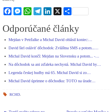
Fa
M
W
Te
Li
X
S
ce
es
ha
le
nk
ha
bo
se
ts
gr
ed
re
Odporúčané články
ok
ng
A
a
In
Mejdan v Petržalke a Michal David ohlásil koniec:…
er
pp
m
David šiel osláviť dôchodok: Zvláštna SMS a potom...…
Michal David končí: Mejdan na Slovensku a potom... -…
Na dôchodok sa ani zďaleka nechystá. Michal David by…
Legenda českej hudby má 65. Michal David si zo…
Michal David úprimne o dôchodku: TOTO na úrade…
RCHD
.