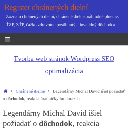
Skip
Register chránených dielní
to
Zoznam chránených dielní, chránené dielne, náhradné plnenie,
content
ŤZP, ZŤP, ťažko zdravotne postihnutý a invalidný dôchodca.
Tvorba web stránok Wordpress SEO
optimalizácia
Home
Chránené dielne
Legendárny Michal David išiel požiadať
o
dôchodok
, reakcia úradníčky ho dorazila
Legendárny Michal David išiel
požiadať o
dôchodok
, reakcia