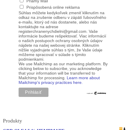
Priamy Mail
Prispôsobená online reklama
Súhlas môžete kedykoľvek zmeniť kliknutím na
odkaz na zrušenie odberu v zápätí ľubovoľného
e-mailu, ktorý od nás dostanete, alebo nás
kontaktujte na adrese
registerchranenychdielni@gmail.com. Vaše
informácie budeme rešpektovať. Viac informácií
o našich postupoch ochrany osobných údajov
nájdete na našej webovej stránke. Kliknutím
nižšie vyjadrujete súhlas s tým, že Vaše údaje
môžeme spracovať v súlade s týmito
podmienkami.
We use Mailchimp as our marketing platform. By
clicking below to subscribe, you acknowledge
that your information will be transferred to
Mailchimp for processing.
Learn more about
Mailchimp's privacy practices here.
Produkty