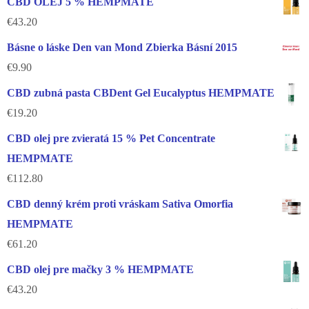
CBD OLEJ 5 % HEMPMATE
€
43.20
Básne o láske Den van Mond Zbierka Básní 2015
€
9.90
CBD zubná pasta CBDent Gel Eucalyptus HEMPMATE
€
19.20
CBD olej pre zvieratá 15 % Pet Concentrate
HEMPMATE
€
112.80
CBD denný krém proti vráskam Sativa Omorfia
HEMPMATE
€
61.20
CBD olej pre mačky 3 % HEMPMATE
€
43.20