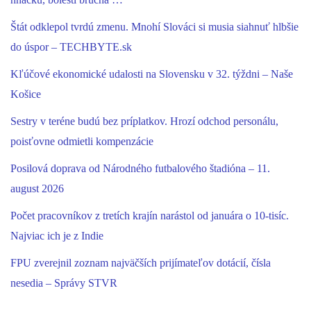
Štát odklepol tvrdú zmenu. Mnohí Slováci si musia siahnuť hlbšie
do úspor – TECHBYTE.sk
Kľúčové ekonomické udalosti na Slovensku v 32. týždni – Naše
Košice
Sestry v teréne budú bez príplatkov. Hrozí odchod personálu,
poisťovne odmietli kompenzácie
Posilová doprava od Národného futbalového štadióna – 11.
august 2026
Počet pracovníkov z tretích krajín narástol od januára o 10-tisíc.
Najviac ich je z Indie
FPU zverejnil zoznam najväčších prijímateľov dotácií, čísla
nesedia – Správy STVR