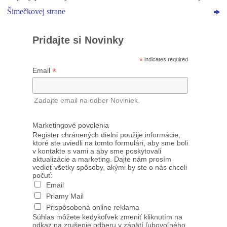
Šimečkovej strane
Pridajte si Novinky
*
indicates required
*
Email
Zadajte email na odber Noviniek.
Marketingové povolenia
Register chránených dielní použije informácie,
ktoré ste uviedli na tomto formulári, aby sme boli
v kontakte s vami a aby sme poskytovali
aktualizácie a marketing. Dajte nám prosím
vedieť všetky spôsoby, akými by ste o nás chceli
počuť:
Email
Priamy Mail
Prispôsobená online reklama
Súhlas môžete kedykoľvek zmeniť kliknutím na
odkaz na zrušenie odberu v zápätí ľubovoľného