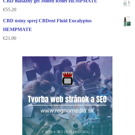
CBD masážny gél Joined Relief HEMPMATE
€
55.20
CBD ústny sprej CBDent Fluid Eucalyptus
HEMPMATE
€
21.00