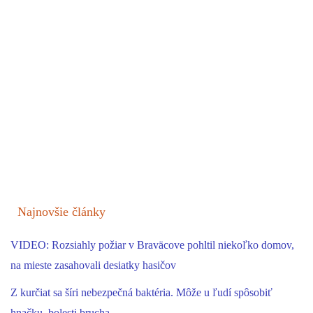
Najnovšie články
VIDEO: Rozsiahly požiar v Braväcove pohltil niekoľko domov,
na mieste zasahovali desiatky hasičov
Z kurčiat sa šíri nebezpečná baktéria. Môže u ľudí spôsobiť
hnačku, bolesti brucha …