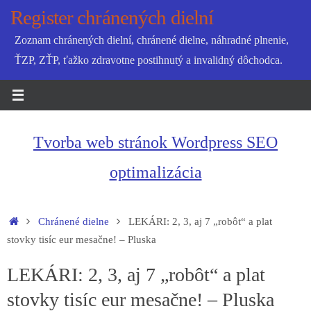
Skip
Register chránených dielní
to
Zoznam chránených dielní, chránené dielne, náhradné plnenie,
content
ŤZP, ZŤP, ťažko zdravotne postihnutý a invalidný dôchodca.
Tvorba web stránok Wordpress SEO
optimalizácia
Home
Chránené dielne
LEKÁRI: 2, 3, aj 7 „robôt“ a plat
stovky tisíc eur mesačne! – Pluska
LEKÁRI: 2, 3, aj 7 „robôt“ a plat
stovky tisíc eur mesačne! – Pluska