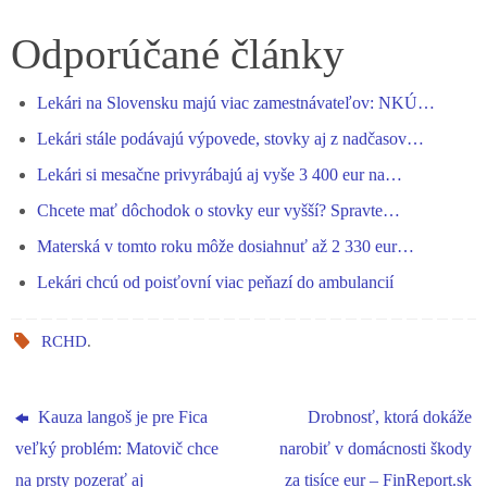
ce
es
ha
le
nk
ha
bo
se
ts
gr
ed
re
Odporúčané články
ok
ng
A
a
In
Lekári na Slovensku majú viac zamestnávateľov: NKÚ…
er
pp
m
Lekári stále podávajú výpovede, stovky aj z nadčasov…
Lekári si mesačne privyrábajú aj vyše 3 400 eur na…
Chcete mať dôchodok o stovky eur vyšší? Spravte…
Materská v tomto roku môže dosiahnuť až 2 330 eur…
Lekári chcú od poisťovní viac peňazí do ambulancií
RCHD
.
Kauza langoš je pre Fica
Drobnosť, ktorá dokáže
veľký problém: Matovič chce
narobiť v domácnosti škody
na prsty pozerať aj
za tisíce eur – FinReport.sk