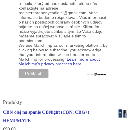
e-mailu, ktorý od nás dostanete, alebo nás
kontaktujte na adrese
registerchranenychdielni@gmail.com. Vaše
informácie budeme rešpektovať. Viac informácií
o našich postupoch ochrany osobných údajov
nájdete na našej webovej stránke. Kliknutím
nižšie vyjadrujete súhlas s tým, že Vaše údaje
môžeme spracovať v súlade s týmito
podmienkami.
We use Mailchimp as our marketing platform. By
clicking below to subscribe, you acknowledge
that your information will be transferred to
Mailchimp for processing.
Learn more about
Mailchimp's privacy practices here.
Produkty
CBN olej na spanie CBNight (CBN, CBG+)
HEMPMATE
€
90.00