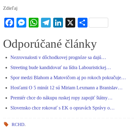
Zdieľaj
Fa
M
W
Te
Li
X
S
ce
es
ha
le
nk
ha
bo
se
ts
gr
ed
re
Odporúčané články
ok
ng
A
a
In
Nezrovnalosti v dôchodkovej prognóze sa dajú…
er
pp
m
Streeting bude kandidovať na lídra Labouristickej…
Spor medzi Blahom a Matovičom aj po rokoch pokračuje…
Hosťami O 5 minút 12 sú Miriam Lexmann a Branislav…
Premiér chce do nákupu ruskej ropy zapojiť štátny…
Slovensko chce rokovať s EK o opravách Správy o…
RCHD
.