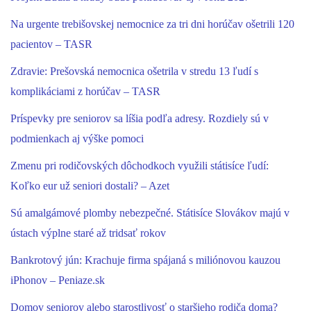
Na urgente trebišovskej nemocnice za tri dni horúčav ošetrili 120
pacientov – TASR
Zdravie: Prešovská nemocnica ošetrila v stredu 13 ľudí s
komplikáciami z horúčav – TASR
Príspevky pre seniorov sa líšia podľa adresy. Rozdiely sú v
podmienkach aj výške pomoci
Zmenu pri rodičovských dôchodkoch využili státisíce ľudí:
Koľko eur už seniori dostali? – Azet
Sú amalgámové plomby nebezpečné. Státisíce Slovákov majú v
ústach výplne staré až tridsať rokov
Bankrotový jún: Krachuje firma spájaná s miliónovou kauzou
iPhonov – Peniaze.sk
Domov seniorov alebo starostlivosť o staršieho rodiča doma?