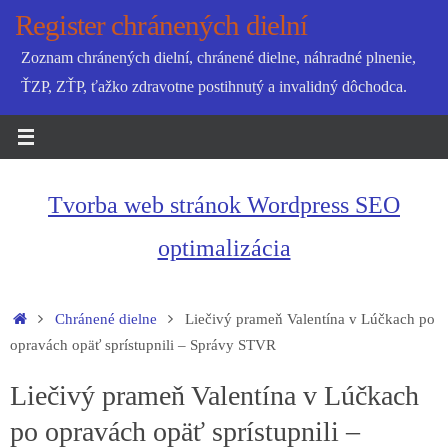
Skip
Register chránených dielní
to
Zoznam chránených dielní, chránené dielne, náhradné plnenie,
content
ŤZP, ZŤP, ťažko zdravotne postihnutý a invalidný dôchodca.
Tvorba web stránok Wordpress SEO
optimalizácia
Home
Chránené dielne
Liečivý prameň Valentína v Lúčkach po
opravách opäť sprístupnili – Správy STVR
Liečivý prameň Valentína v Lúčkach
po opravách opäť sprístupnili –