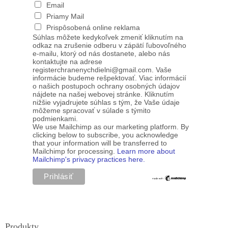
Email
Priamy Mail
Prispôsobená online reklama
Súhlas môžete kedykoľvek zmeniť kliknutím na
odkaz na zrušenie odberu v zápätí ľubovoľného
e-mailu, ktorý od nás dostanete, alebo nás
kontaktujte na adrese
registerchranenychdielni@gmail.com. Vaše
informácie budeme rešpektovať. Viac informácií
o našich postupoch ochrany osobných údajov
nájdete na našej webovej stránke. Kliknutím
nižšie vyjadrujete súhlas s tým, že Vaše údaje
môžeme spracovať v súlade s týmito
podmienkami.
We use Mailchimp as our marketing platform. By
clicking below to subscribe, you acknowledge
that your information will be transferred to
Mailchimp for processing.
Learn more about
Mailchimp's privacy practices here.
Produkty