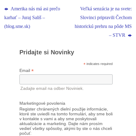
Amerika nás má asi prečo
Veľká senzácia je na svete:
karhať – Juraj Sališ –
Slovinci pripravili Čechom
(blog.sme.sk)
historickú prehru na pôde MS
– STVR
Pridajte si Novinky
*
indicates required
*
Email
Zadajte email na odber Noviniek.
Marketingové povolenia
Register chránených dielní použije informácie,
ktoré ste uviedli na tomto formulári, aby sme boli
v kontakte s vami a aby sme poskytovali
aktualizácie a marketing. Dajte nám prosím
vedieť všetky spôsoby, akými by ste o nás chceli
počuť: