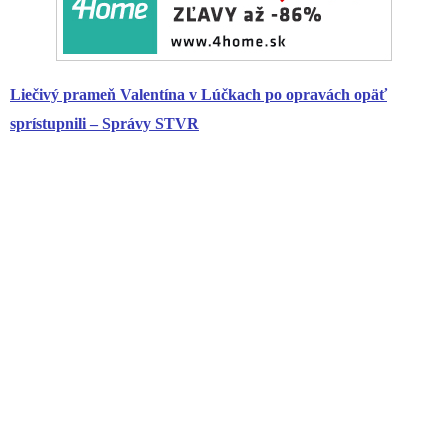
Liečivý prameň Valentína v Lúčkach po opravách opäť
sprístupnili – Správy STVR